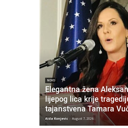
NOVO
Elegantna žena Aleksan
lijepog lica krije tragedi
tajanstvena Tamara Vu
Aida Konjevic
-
August 7, 2026