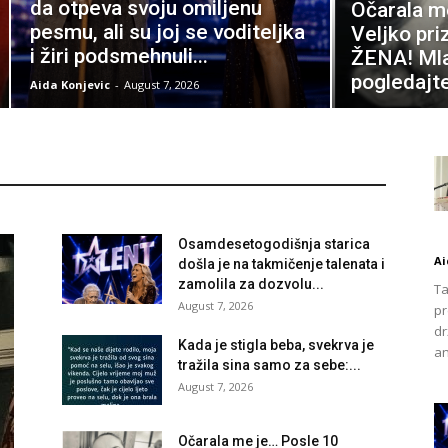
da otpeva svoju omiljenu
Očarala m
pesmu, ali su joj se voditeljka
Veljko pri
i žiri podsmehnuli...
ŽENA! Mlađ
pogledajte
Aida Konjevic
-
August 7, 2026
Osamdesetogodišnja starica
Ai
došla je na takmičenje talenata i
zamolila za dozvolu...
Ta
August 7, 2026
pr
dr
Kada je stigla beba, svekrva je
an
tražila sina samo za sebe:...
August 7, 2026
Očarala me je… Posle 10