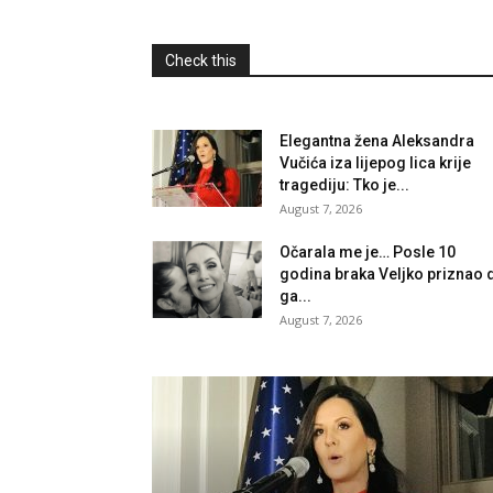
Check this
Elegantna žena Aleksandra
Vučića iza lijepog lica krije
tragediju: Tko je...
August 7, 2026
Očarala me je… Posle 10
godina braka Veljko priznao 
ga...
August 7, 2026