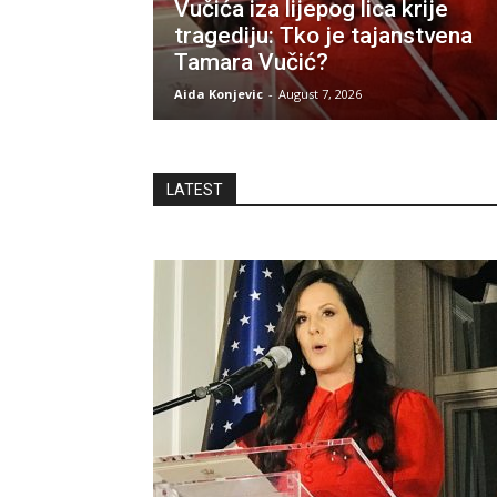
Vučića iza lijepog lica krije
tragediju: Tko je tajanstvena
Tamara Vučić?
Aida Konjevic
-
August 7, 2026
LATEST