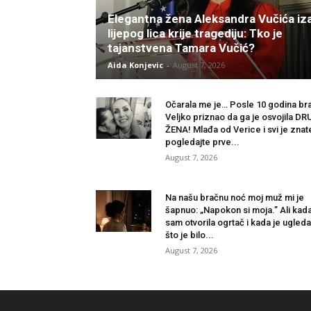
Elegantna žena Aleksandra Vučića iz
lijepog lica krije tragediju: Tko je
tajanstvena Tamara Vučić?
Aida Konjevic
-
August 7, 2026
Očarala me je… Posle 10 godina br
Veljko priznao da ga je osvojila D
ŽENA! Mlađa od Verice i svi je znat
pogledajte prve...
August 7, 2026
Na našu bračnu noć moj muž mi je
šapnuo: „Napokon si moja.” Ali kad
sam otvorila ogrtač i kada je ugled
što je bilo...
August 7, 2026