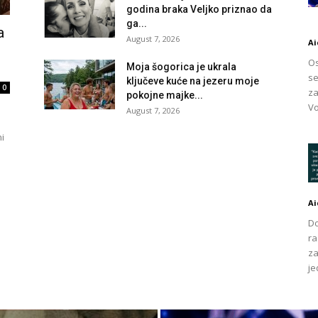
godina braka Veljko priznao da
ga...
a
August 7, 2026
Ai
Os
Moja šogorica je ukrala
se
ključeve kuće na jezeru moje
0
za
pokojne majke...
Vo
August 7, 2026
i
Ai
Do
ra
za
je