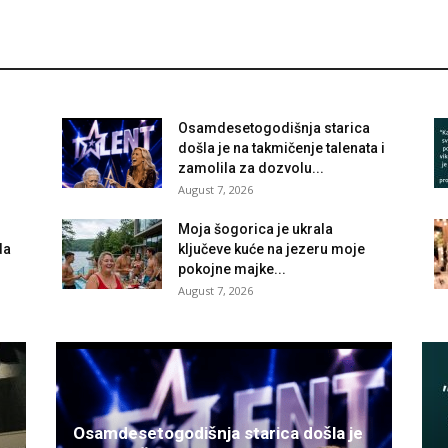
Osamdesetogodišnja starica
došla je na takmičenje talenata i
zamolila za dozvolu...
August 7, 2026
Moja šogorica je ukrala
da
ključeve kuće na jezeru moje
pokojne majke...
August 7, 2026
Osamdesetogodišnja starica došla je