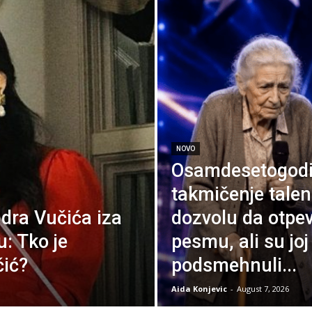
NOVO
Osamdesetogodiš
takmičenje talen
dra Vučića iza
dozvolu da otpev
ju: Tko je
pesmu, ali su joj 
čić?
podsmehnuli...
Aida Konjevic
-
August 7, 2026