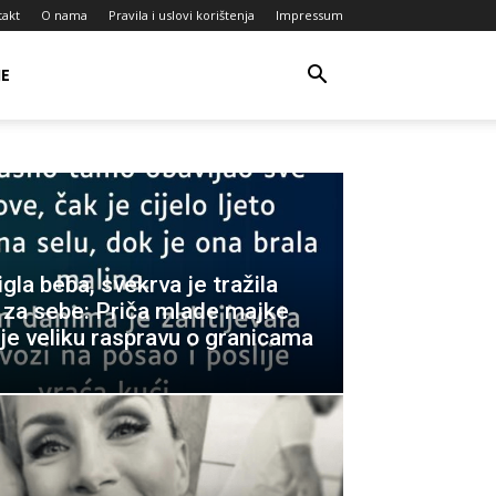
takt
O nama
Pravila i uslovi korištenja
Impressum
JE
igla beba, svekrva je tražila
 za sebe: Priča mlade majke
je veliku raspravu o granicama