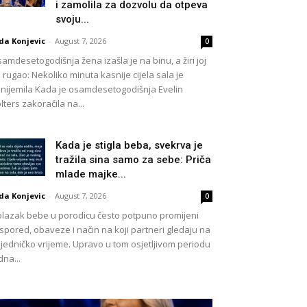
i zamolila za dozvolu da otpeva
svoju...
da Konjevic
-
August 7, 2026
0
amdesetogodišnja žena izašla je na binu, a žiri joj
 rugao: Nekoliko minuta kasnije cijela sala je
nijemila Kada je osamdesetogodišnja Evelin
lters zakoračila na...
Kada je stigla beba, svekrva je
tražila sina samo za sebe: Priča
mlade majke...
da Konjevic
-
August 7, 2026
0
lazak bebe u porodicu često potpuno promijeni
spored, obaveze i način na koji partneri gledaju na
jedničko vrijeme. Upravo u tom osjetljivom periodu
dna...