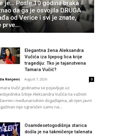
e je… Posle 10 godina braka
znao da ga je osvojila DRUGA
a od Verice i svi je znate,
 prve...
Elegantna žena Aleksandra
Vučića iza lijepog lica krije
tragediju: Tko je tajanstvena
Tamara Vučić?
da Konjevic
-
August 7, 2026
0
mara Vučić godinama se pojavljuje uz
edsjednika Srbije Aleksandra Vučića na važnim
žavnim i međunarodnim događajima, ali njen javni
gažman nije ograničen samo na...
Osamdesetogodišnja starica
došla je na takmičenje talenata