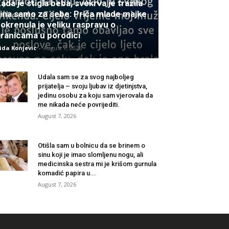
ada je stigla beba, svekrva je tražila
ina samo za sebe: Priča mlade majke
okrenula je veliku raspravu o
ranicama u porodici
ida Konjevic
-
August 7, 2026
Udala sam se za svog najboljeg
prijatelja – svoju ljubav iz djetinjstva,
jedinu osobu za koju sam vjerovala da
me nikada neće povrijediti.
August 7, 2026
Otišla sam u bolnicu da se brinem o
sinu koji je imao slomljenu nogu, ali
medicinska sestra mi je krišom gurnula
komadić papira u...
August 7, 2026