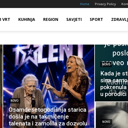
Home
Privacy Policy
Kon
I VRT
KUHINJA
REGION
SAVJETI
SPORT
ZDRAVL
NOVO
Kada je st
sina samo
pokrenula 
u porodici
NOVO
Osamdesetogodišnja starica
došla je na takmičenje
talenata i zamolila za dozvolu
NOVO