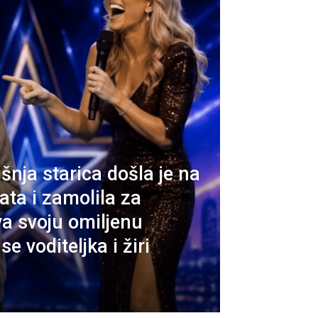
nja starica došla je na
ata i zamolila za
a svoju omiljenu
se voditeljka i žiri