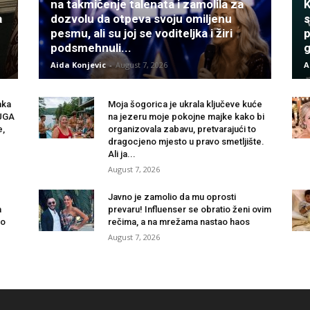
na takmičenje talenata i zamolila za
K
a
dozvolu da otpeva svoju omiljenu
s
pesmu, ali su joj se voditeljka i žiri
p
podsmehnuli...
g
Aida Konjevic
-
August 7, 2026
A
aka
Moja šogorica je ukrala ključeve kuće
RUGA
na jezeru moje pokojne majke kako bi
e,
organizovala zabavu, pretvarajući to
dragocjeno mjesto u pravo smetljište.
Ali ja...
August 7, 2026
Javno je zamolio da mu oprosti
a
prevaru! Influenser se obratio ženi ovim
ao
rečima, a na mrežama nastao haos
August 7, 2026