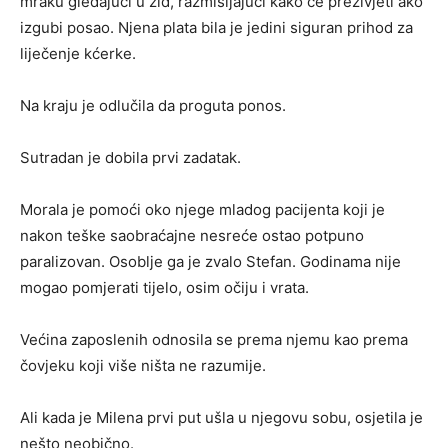
mraku gledajući u zid, razmišljajući kako će preživjeti ako
izgubi posao. Njena plata bila je jedini siguran prihod za
liječenje kćerke.
Na kraju je odlučila da proguta ponos.
Sutradan je dobila prvi zadatak.
Morala je pomoći oko njege mladog pacijenta koji je
nakon teške saobraćajne nesreće ostao potpuno
paralizovan. Osoblje ga je zvalo Stefan. Godinama nije
mogao pomjerati tijelo, osim očiju i vrata.
Većina zaposlenih odnosila se prema njemu kao prema
čovjeku koji više ništa ne razumije.
Ali kada je Milena prvi put ušla u njegovu sobu, osjetila je
nešto neobično.