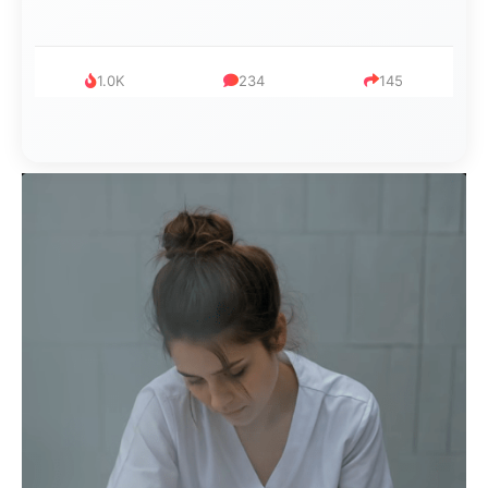
1.0K
234
145