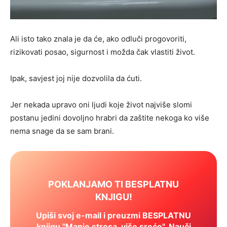
Ali isto tako znala je da će, ako odluči progovoriti,
rizikovati posao, sigurnost i možda čak vlastiti život.
Ipak, savjest joj nije dozvolila da ćuti.
Jer nekada upravo oni ljudi koje život najviše slomi
postanu jedini dovoljno hrabri da zaštite nekoga ko više
nema snage da se sam brani.
POKLANJAMO TI BESPLATNU
KNJIGU!
Upiši svoj e-mail i preuzmi BESPLATNU
knjigu "Manje stresa, više sreće". Nauči