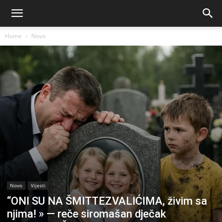
Home
Novo
Novo
Vijesti
“ONI SU NA ŠMITTEZVALIĆIMA, živim sa
njima! » — reče siromašan dječak