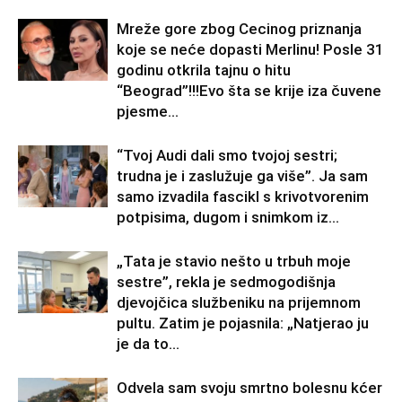
Mreže gore zbog Cecinog priznanja
koje se neće dopasti Merlinu! Posle 31
godinu otkrila tajnu o hitu
“Beograd”!!!Evo šta se krije iza čuvene
pjesme...
“Tvoj Audi dali smo tvojoj sestri;
trudna je i zaslužuje ga više”. Ja sam
samo izvadila fascikl s krivotvorenim
potpisima, dugom i snimkom iz...
„Tata je stavio nešto u trbuh moje
sestre”, rekla je sedmogodišnja
djevojčica službeniku na prijemnom
pultu. Zatim je pojasnila: „Natjerao ju
je da to...
Odvela sam svoju smrtno bolesnu kćer