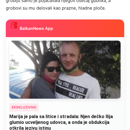
groblju samo je pojačavala njegov osećaj gubitka, a
grobovi su mu delovali kao prazne, hladne ploče.
BalkanNews App
EKSKLUZIVNO
Marija je pala sa litice i stradala: Njen dečko Ilija
glumio ucveljenog udovca, a onda je obdukcija
otkrila jezivu istinu