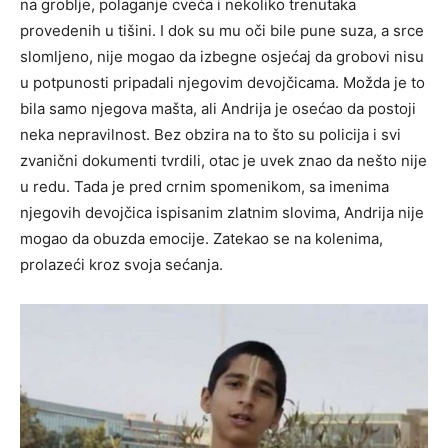
na groblje, polaganje cveća i nekoliko trenutaka
provedenih u tišini. I dok su mu oči bile pune suza, a srce
slomljeno, nije mogao da izbegne osjećaj da grobovi nisu
u potpunosti pripadali njegovim devojčicama. Možda je to
bila samo njegova mašta, ali Andrija je osećao da postoji
neka nepravilnost. Bez obzira na to što su policija i svi
zvanični dokumenti tvrdili, otac je uvek znao da nešto nije
u redu. Tada je pred crnim spomenikom, sa imenima
njegovih devojčica ispisanim zlatnim slovima, Andrija nije
mogao da obuzda emocije. Zatekao se na kolenima,
prolazeći kroz svoja sećanja.