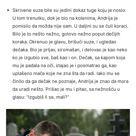
Skrivene suze bile su jedini dokaz tuge koju je nosio.
U tom trenutku, dok je bio na kolenima, Andrija je
pomislio da možda nije sam. U daljini su se čuli koraci.
Bilo je to nešto nežno, gotovo nežno poput dečijih
koraka. Okrenuo je glavu, brišući suze, i ugledao
dečaka. Bio je prljav, siromašan, i delovao je kao neko
ko je izgubio sve, baš kao i on. Dečak, sa kapom koja
mu je padala na oči, stajao je i posmatrao ga, kao
uplašeno mače koje ne zna šta da radi. Iako mu se
činilo da ga dečak ne poznaje, Andrija je znao da mora
da uradi nešto. Prišao je mu i pitao, sa nežnošću u
glasu: “Izgubiš li se, mali?”