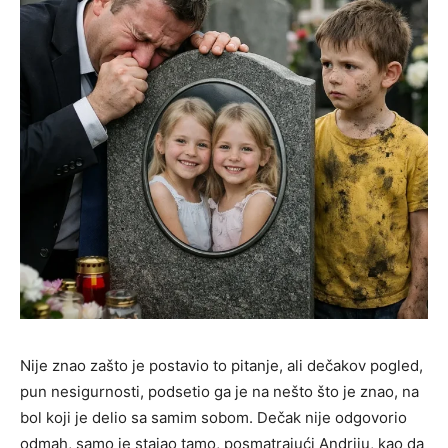
Nije znao zašto je postavio to pitanje, ali dečakov pogled,
pun nesigurnosti, podsetio ga je na nešto što je znao, na
bol koji je delio sa samim sobom. Dečak nije odgovorio
odmah, samo je stajao tamo, posmatrajući Andriju, kao da