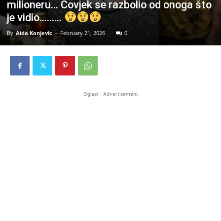
milioneru… Čovjek se razbolio od onoga što
je vidio………
By
Aida Konjevic
-
February 21, 2026
0
Oglasi - Advertisement