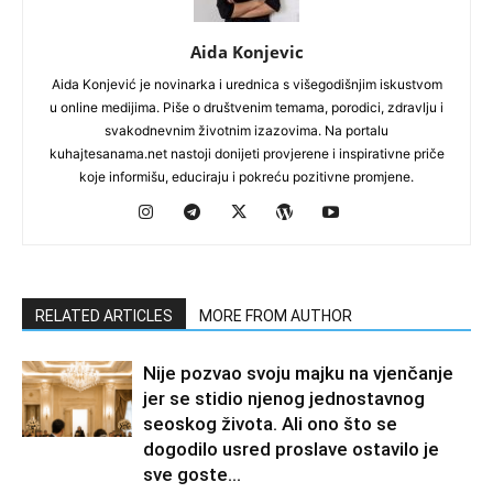
Aida Konjevic
Aida Konjević je novinarka i urednica s višegodišnjim iskustvom
u online medijima. Piše o društvenim temama, porodici, zdravlju i
svakodnevnim životnim izazovima. Na portalu
kuhajtesanama.net nastoji donijeti provjerene i inspirativne priče
koje informišu, educiraju i pokreću pozitivne promjene.
RELATED ARTICLES
MORE FROM AUTHOR
Nije pozvao svoju majku na vjenčanje
jer se stidio njenog jednostavnog
seoskog života. Ali ono što se
dogodilo usred proslave ostavilo je
sve goste...