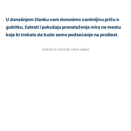
U današnjem članku vam donosimo zanimljivu priču o
gubitku, žalosti i pokušaju pronalaženja mira na mestu
koje bi trebalo da bude samo podsećanje na prošlost.
Sadržaj se nastavlja nakon oglasa