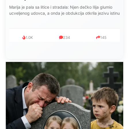
Marija je pala sa litice i stradala: Njen dečko Ilija glumio
ucveljenog udovca, a onda je obdukcija otkrila jezivu istinu
1.0K
234
145