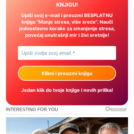
KNJIGU!
Upiši svoj e-mail i preuzmi BESPLATNU
knjigu "Manje stresa, više sreće". Nauči
jednostavne korake za smanjenje stresa,
povećaj unutrašnji mir i živi sretnije!
Jedan klik do tvoje knjige i novih prilika!