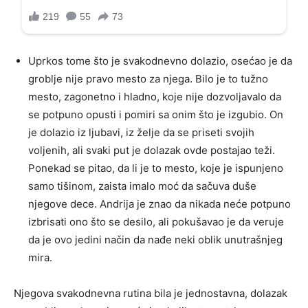
Uprkos tome što je svakodnevno dolazio, osećao je da
groblje nije pravo mesto za njega. Bilo je to tužno
mesto, zagonetno i hladno, koje nije dozvoljavalo da
se potpuno opusti i pomiri sa onim što je izgubio. On
je dolazio iz ljubavi, iz želje da se priseti svojih
voljenih, ali svaki put je dolazak ovde postajao teži.
Ponekad se pitao, da li je to mesto, koje je ispunjeno
samo tišinom, zaista imalo moć da sačuva duše
njegove dece. Andrija je znao da nikada neće potpuno
izbrisati ono što se desilo, ali pokušavao je da veruje
da je ovo jedini način da nađe neki oblik unutrašnjeg
mira.
Njegova svakodnevna rutina bila je jednostavna, dolazak