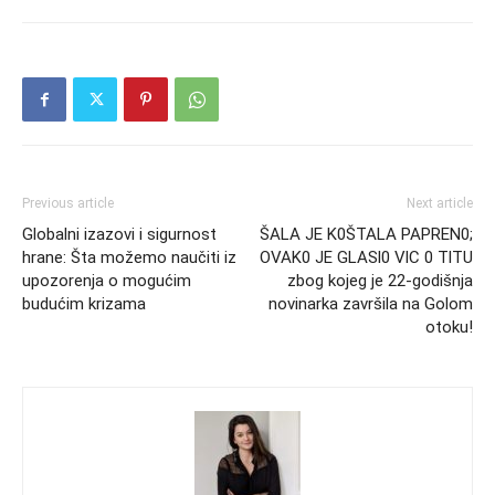
Previous article
Next article
Globalni izazovi i sigurnost
ŠALA JE K0ŠTALA PAPREN0;
hrane: Šta možemo naučiti iz
OVAK0 JE GLASl0 VlC 0 TlTU
upozorenja o mogućim
zbog kojeg je 22-godišnja
budućim krizama
novinarka završila na Golom
otoku!