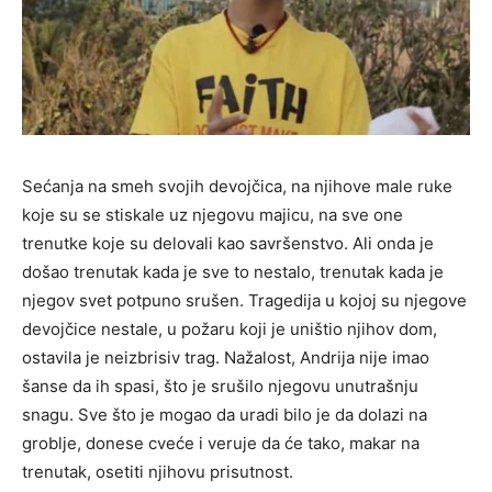
Sećanja na smeh svojih devojčica, na njihove male ruke
koje su se stiskale uz njegovu majicu, na sve one
trenutke koje su delovali kao savršenstvo. Ali onda je
došao trenutak kada je sve to nestalo, trenutak kada je
njegov svet potpuno srušen. Tragedija u kojoj su njegove
devojčice nestale, u požaru koji je uništio njihov dom,
ostavila je neizbrisiv trag. Nažalost, Andrija nije imao
šanse da ih spasi, što je srušilo njegovu unutrašnju
snagu. Sve što je mogao da uradi bilo je da dolazi na
groblje, donese cveće i veruje da će tako, makar na
trenutak, osetiti njihovu prisutnost.