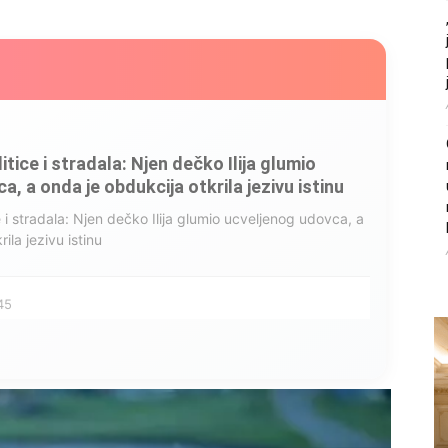
litice i stradala: Njen dečko Ilija glumio
, a onda je obdukcija otkrila jezivu istinu
ce i stradala: Njen dečko Ilija glumio ucveljenog udovca, a
ila jezivu istinu
45