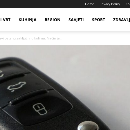
Home
Privacy Policy
Ko
I VRT
KUHINJA
REGION
SAVJETI
SPORT
ZDRAVL
ostanu zaključni u kolima: Način je...