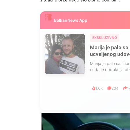
BalkanNews App
EKSKLUZIVNO
Marija je pala sa 
ucveljenog udovca
Marija je pala sa liti
onda je obdukcija otkr
1.0K
234
1