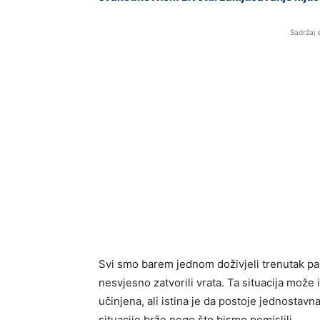
Sadržaj 
Svi smo barem jednom doživjeli trenutak pan
nesvjesno zatvorili vrata. Ta situacija može i
učinjena, ali istina je da postoje jednosta
situacije brže nego što bismo pomislili.