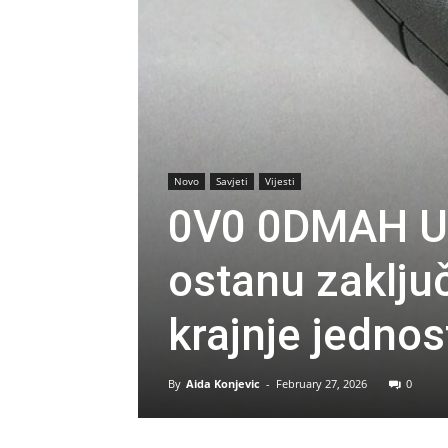
Novo
Savjeti
Vijesti
0V0 0DMAH UR
ostanu zaključ
krajnje jedno
By
Aida Konjevic
-
February 27, 2026
0