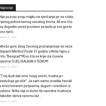
Najnovije
Nije pozvao svoju majku na vjenčanje jer se stidio
njenog jednostavnog seoskog života. Ali ono što
se dogodilo usred proslave ostavilo je sve goste
bez riječi…
August 6, 2026
Mreže gore zbog Cecinog priznanja koje se neće
dopasti Merlinu! Posle 31 godinu otkrila tajnu o
hitu “Beograd”!!!Evo šta se krije iza čuvene
pjesme CIJELI BALKAN U ŠOKU!!!!
August 6, 2026
“Tvoj Audi dali smo tvojoj sestri; trudna je i
zaslužuje ga više”. Ja sam samo izvadila fascikl
s krivotvorenim potpisima, dugom i snimkom iz
bolnice. Nitko nije ni slutio da navodna trudnoća
također skriva razornu laž…
August 6, 2026