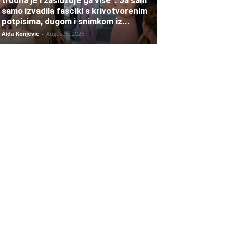
trudna je i zaslužuje ga više”. Ja sam
samo izvadila fascikl s krivotvorenim
potpisima, dugom i snimkom iz...
Aida Konjevic
-
August 6, 2026