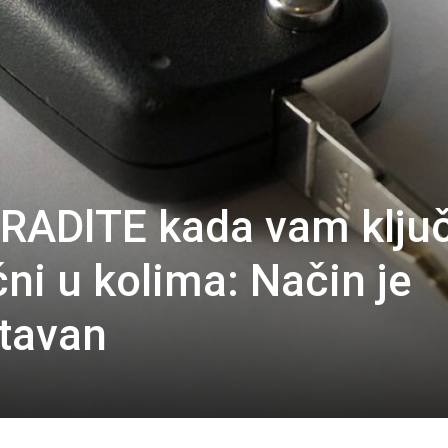
ADlTE kada vam ključ
ni u kolima: Način je
stavan