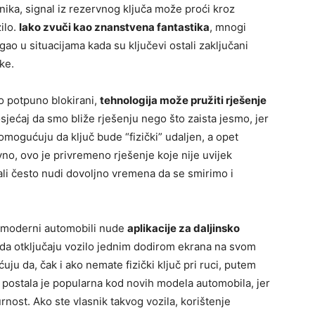
snika, signal iz rezervnog ključa može proći kroz
zilo.
Iako zvuči kao znanstvena fantastika
, mnogi
gao u situacijama kada su ključevi ostali zaključani
uke.
mo potpuno blokirani,
tehnologija može pružiti rješenje
 osjećaj da smo bliže rješenju nego što zaista jesmo, jer
 omogućuju da ključ bude “fizički” udaljen, a opet
o, ovo je privremeno rješenje koje nije uvijek
, ali često nudi dovoljno vremena da se smirimo i
gi moderni automobili nude
aplikacije za daljinsko
da otključaju vozilo jednim dodirom ekrana na svom
u da, čak i ako nemate fizički ključ pri ruci, putem
ja postala je popularna kod novih modela automobila, jer
nost. Ako ste vlasnik takvog vozila, korištenje