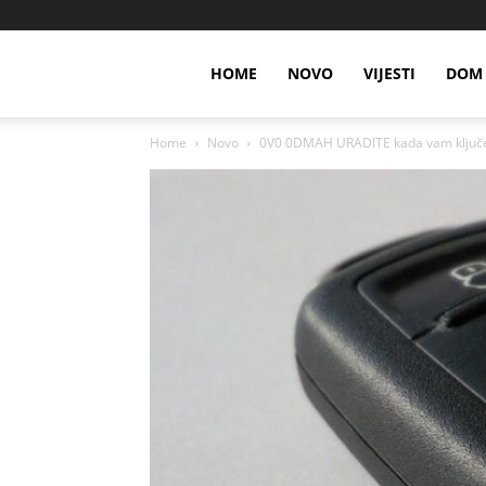
HOME
NOVO
VIJESTI
DOM 
Home
Novo
0V0 0DMAH URADlTE kada vam ključevi 