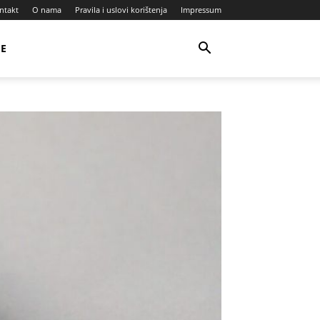
ntakt
O nama
Pravila i uslovi korištenja
Impressum
JE