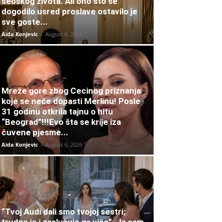
seoskog života. Ali ono što se
dogodilo usred proslave ostavilo je
sve goste...
Aida Konjevic
-
August 6, 2026
Mreže gore zbog Cecinog priznanja
koje se neće dopasti Merlinu! Posle
31 godinu otkrila tajnu o hitu
“Beograd”!!!Evo šta se krije iza
čuvene pjesme...
Aida Konjevic
-
August 6, 2026
“Tvoj Audi dali smo tvojoj sestri;