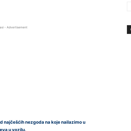
asi - Advertisement
d najčešćih nezgoda na koje nailazimo u
va u vozilu.