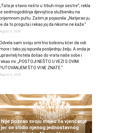
„Tata je stavio nešto u trbuh moje sestre”, rekla
je sedmogodišnja djevojčica službeniku na
prijemnom pultu. Zatim je pojasnila: „Natjerao ju
je da to proguta i rekao joj da nikome ne kaže.”
August 6, 2026
Odvela sam svoju smrtno bolesnu kćer da vidi
more i tako joj ispunila posljednju želju. A onda je
upravitelj hotela došao do vrata naše sobe i
rekao mi: „POSTOJI NEŠTO U VEZI S OVIM
PUTOVANJEM ŠTO VI NE ZNATE.“
August 6, 2026
Nije pozvao svoju majku na vjenčanje
jer se stidio njenog jednostavnog