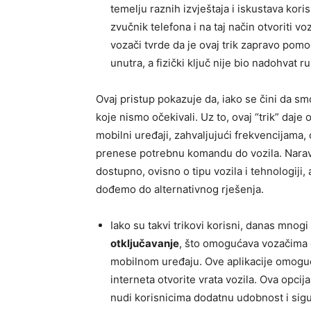
temelju raznih izvještaja i iskustava kori
zvučnik telefona i na taj način otvoriti vo
vozači tvrde da je ovaj trik zapravo pomo
unutra, a fizički ključ nije bio nadohvat r
Ovaj pristup pokazuje da, iako se čini da s
koje nismo očekivali. Uz to, ovaj “trik” daje
mobilni uređaji, zahvaljujući frekvencijama,
prenese potrebnu komandu do vozila. Naravn
dostupno, ovisno o tipu vozila i tehnologiji
dođemo do alternativnog rješenja.
Iako su takvi trikovi korisni, danas mno
otključavanje
, što omogućava vozačima 
mobilnom uređaju. Ove aplikacije omogućuj
interneta otvorite vrata vozila. Ova opci
nudi korisnicima dodatnu udobnost i sigur