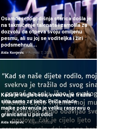
Osamdesetogodišnja starica došla je
na takmičenje talenata i zamolila za
dozvolu da otpeva svoju omiljenu
pesmu, ali su joj se voditeljka i žiri
podsmehnuli...
Aida Konjevic
-
August 7, 2026
Kada je stigla beba, svekrva je tražila
sina samo za sebe: Priča mlade
majke pokrenula je veliku raspravu o
granicama u porodici
Aida Konjevic
-
August 7, 2026