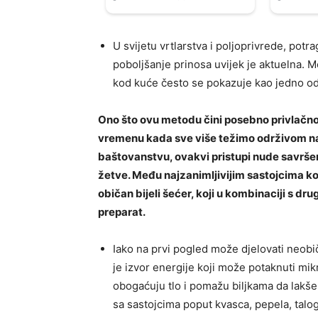
U svijetu vrtlarstva i poljoprivrede, potr
poboljšanje prinosa uvijek je aktuelna.
kod kuće često se pokazuje kao jedno od 
Ono što ovu metodu čini posebno privlačnom 
vremenu kada sve više težimo održivom nač
baštovanstvu, ovakvi pristupi nude savršen
žetve. Među najzanimljivijim sastojcima koji
običan bijeli šećer, koji u kombinaciji s 
preparat.
Iako na prvi pogled može djelovati neobič
je izvor energije koji može potaknuti mik
obogaćuju tlo i pomažu biljkama da lakše
sa sastojcima poput kvasca, pepela, talog