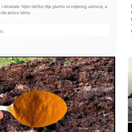
ce i stradala: Njen dečko Ilija glumio ucveljenog udovca, a
ila jezivu istinu
45