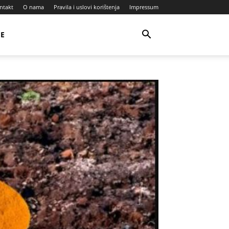
ntakt
O nama
Pravila i uslovi korištenja
Impressum
JE