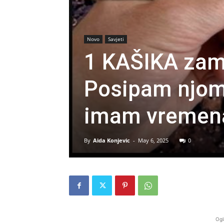
Novo
Savjeti
1 KAŠIKA zamj
Posipam njome
imam vremena
By
Aida Konjevic
-
May 6, 2025
0
Ogl