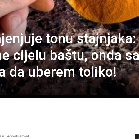
enjuje tonu stajnjaka:
 cijelu baštu, onda 
 da uberem toliko!
asi - Advertisement