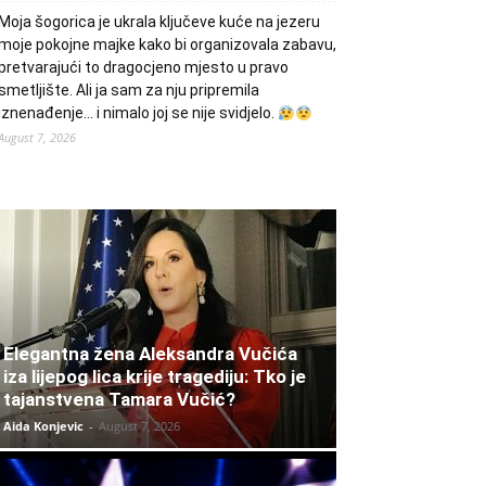
Moja šogorica je ukrala ključeve kuće na jezeru
moje pokojne majke kako bi organizovala zabavu,
pretvarajući to dragocjeno mjesto u pravo
smetljište. Ali ja sam za nju pripremila
iznenađenje… i nimalo joj se nije svidjelo.
August 7, 2026
Elegantna žena Aleksandra Vučića
iza lijepog lica krije tragediju: Tko je
tajanstvena Tamara Vučić?
Aida Konjevic
-
August 7, 2026