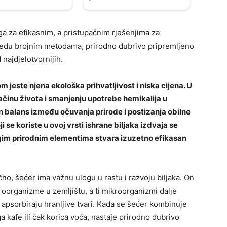
aga za efikasnim, a pristupačnim rješenjima za
 Među brojnim metodama, prirodno đubrivo pripremljeno
najdjelotvornijih.
jeste njena ekološka prihvatljivost i niska cijena. U
inu života i smanjenju upotrebe hemikalija u
 balans između očuvanja prirode i postizanja obilne
 se koriste u ovoj vrsti ishrane biljaka izdvaja se
drugim prirodnim elementima stvara izuzetno efikasan
no, šećer ima važnu ulogu u rastu i razvoju biljaka. On
roorganizme u zemljištu, a ti mikroorganizmi dalje
 apsorbiraju hranljive tvari. Kada se šećer kombinuje
a kafe ili čak korica voća, nastaje prirodno đubrivo