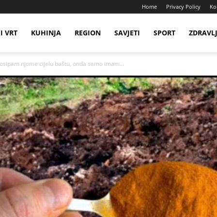
Home
Privacy Policy
Ko
I VRT
KUHINJA
REGION
SAVJETI
SPORT
ZDRAVL
Posipam njome cijelu baštu, onda samo imam...