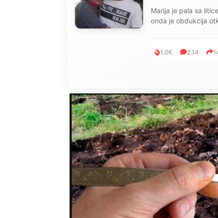
Marija je pala sa liti
onda je obdukcija otkr
1.0K
234
1