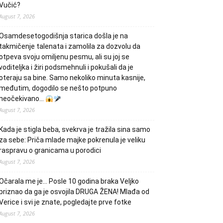
Vučić?
August 7, 2026
Osamdesetogodišnja starica došla je na
takmičenje talenata i zamolila za dozvolu da
otpeva svoju omiljenu pesmu, ali su joj se
voditeljka i žiri podsmehnuli i pokušali da je
oteraju sa bine. Samo nekoliko minuta kasnije,
međutim, dogodilo se nešto potpuno
neočekivano…
August 7, 2026
Kada je stigla beba, svekrva je tražila sina samo
za sebe: Priča mlade majke pokrenula je veliku
raspravu o granicama u porodici
August 7, 2026
Očarala me je… Posle 10 godina braka Veljko
priznao da ga je osvojila DRUGA ŽENA! Mlađa od
Verice i svi je znate, pogledajte prve fotke
August 7, 2026