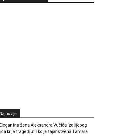
Najnovije
Elegantna žena Aleksandra Vučića iza lijepog
lica krije tragediju: Tko je tajanstvena Tamara