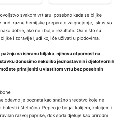
ovoljstvo svakom vrtlaru, posebno kada se biljke
šte nudi razne hemijske preparate za gnojenje, iskustvo
ako dobre, ako ne i bolje rezultate. Osim što su
 biljke i zdravlje ljudi koji će uživati u plodovima.
ti pažnju na ishranu biljaka, njihovu otpornost na
nastavku donosimo nekoliko jednostavnih i djelotvornih
možete primijeniti u vlastitom vrtu bez posebnih
rbone
ne odavno je poznata kao snažno sredstvo koje ne
tih bolesti i štetočina. Pepeo je bogat kalijem, kalcijem i
avilan razvoj paprike, dok soda djeluje kao prirodni