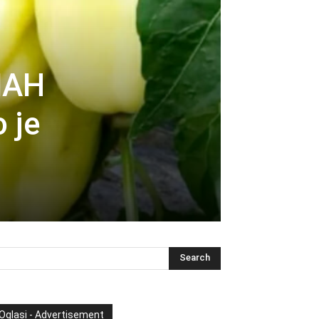
MAH
o je
Oglasi - Advertisement