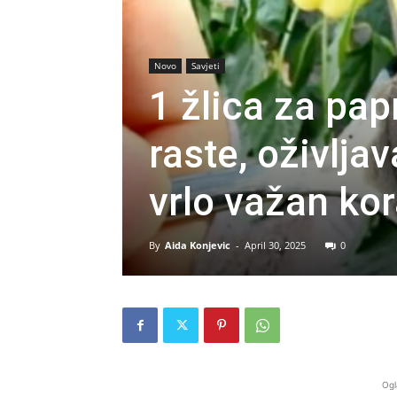
Novo
Savjeti
1 žlica za pa
raste, oživlja
vrlo važan kor
By
Aida Konjevic
-
April 30, 2025
0
Ogl