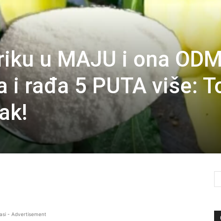
priku u MAJU i ona OD
va i rađa 5 PUTA više: T
ak!
asi - Advertisement