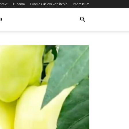
ntakt
O nama
Pravila i uslovi korištenja
Impressum
JE