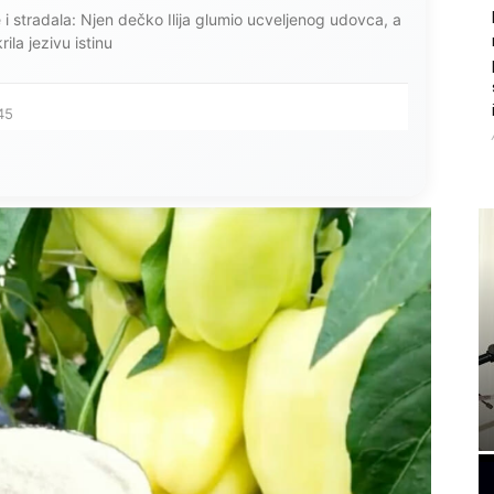
ce i stradala: Njen dečko Ilija glumio ucveljenog udovca, a
ila jezivu istinu
45