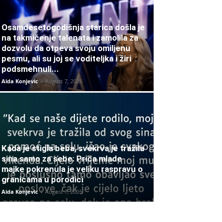
Osamdesetogodišnja starica došla je
na takmičenje talenata i zamolila za
dozvolu da otpeva svoju omiljenu
pesmu, ali su joj se voditeljka i žiri
podsmehnuli...
Aida Konjevic
-
August 7, 2026
Kada je stigla beba, svekrva je tražila
sina samo za sebe: Priča mlade
majke pokrenula je veliku raspravu o
granicama u porodici
Aida Konjevic
-
August 7, 2026