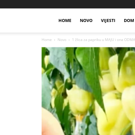
HOME
NOVO
VIJESTI
DOM 
Home
Novo
1 žlica za papriku u MAJU i ona ODMAH 