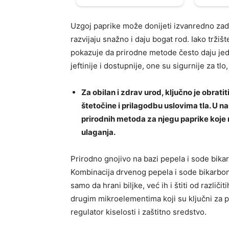
Uzgoj paprike može donijeti izvanredno zad
razvijaju snažno i daju bogat rod. Iako trži
pokazuje da prirodne metode često daju jedn
jeftinije i dostupnije, one su sigurnije za tlo,
Za obilan i zdrav urod, ključno je obrati
štetočine i prilagodbu uslovima tla. U 
prirodnih metoda za njegu paprike koje 
ulaganja.
Prirodno gnojivo na bazi pepela i sode bika
Kombinacija drvenog pepela i sode bikarbo
samo da hrani biljke, već ih i štiti od različi
drugim mikroelementima koji su ključni za pr
regulator kiselosti i zaštitno sredstvo.