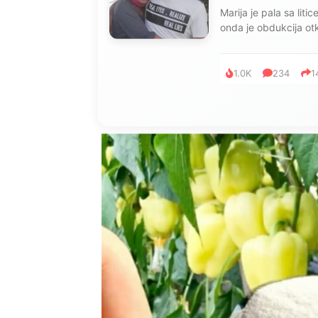
Marija je pala sa liti
onda je obdukcija otkr
1.0K
234
1