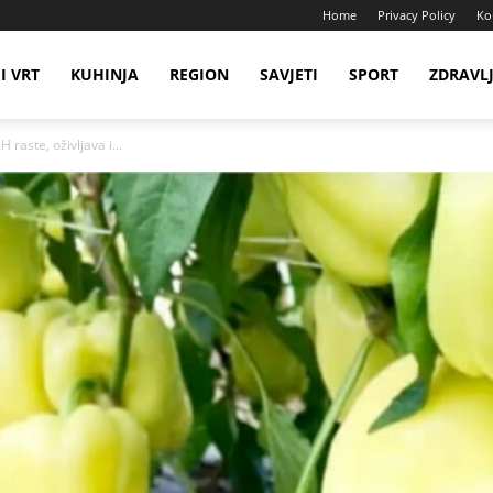
Home
Privacy Policy
Ko
I VRT
KUHINJA
REGION
SAVJETI
SPORT
ZDRAVL
raste, oživljava i...