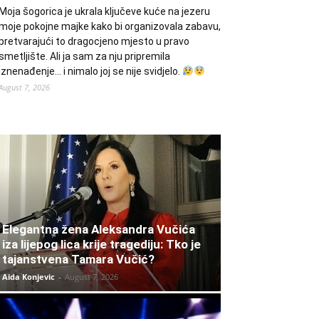
Moja šogorica je ukrala ključeve kuće na jezeru
moje pokojne majke kako bi organizovala zabavu,
pretvarajući to dragocjeno mjesto u pravo
smetljište. Ali ja sam za nju pripremila
iznenađenje… i nimalo joj se nije svidjelo.
August 7, 2026
Elegantna žena Aleksandra Vučića
iza lijepog lica krije tragediju: Tko je
tajanstvena Tamara Vučić?
Aida Konjevic
-
August 7, 2026