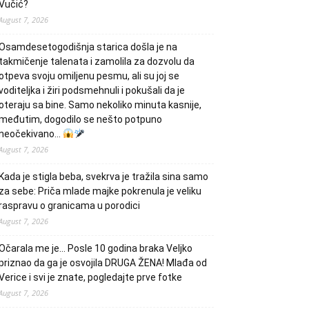
Vučić?
August 7, 2026
Osamdesetogodišnja starica došla je na
takmičenje talenata i zamolila za dozvolu da
otpeva svoju omiljenu pesmu, ali su joj se
voditeljka i žiri podsmehnuli i pokušali da je
oteraju sa bine. Samo nekoliko minuta kasnije,
međutim, dogodilo se nešto potpuno
neočekivano…
August 7, 2026
Kada je stigla beba, svekrva je tražila sina samo
za sebe: Priča mlade majke pokrenula je veliku
raspravu o granicama u porodici
August 7, 2026
Očarala me je… Posle 10 godina braka Veljko
priznao da ga je osvojila DRUGA ŽENA! Mlađa od
Verice i svi je znate, pogledajte prve fotke
August 7, 2026