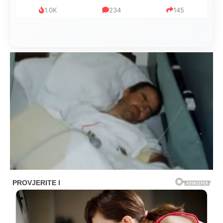
999
321
234