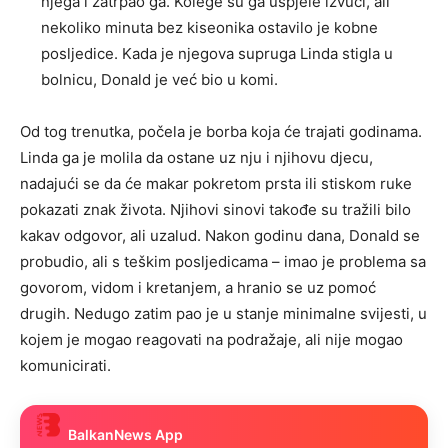
njega i zatrpao ga. Kolege su ga uspjele izvući, ali
nekoliko minuta bez kiseonika ostavilo je kobne
posljedice. Kada je njegova supruga Linda stigla u
bolnicu, Donald je već bio u komi.
Od tog trenutka, počela je borba koja će trajati godinama.
Linda ga je molila da ostane uz nju i njihovu djecu,
nadajući se da će makar pokretom prsta ili stiskom ruke
pokazati znak života. Njihovi sinovi takođe su tražili bilo
kakav odgovor, ali uzalud. Nakon godinu dana, Donald se
probudio, ali s teškim posljedicama – imao je problema sa
govorom, vidom i kretanjem, a hranio se uz pomoć
drugih. Nedugo zatim pao je u stanje minimalne svijesti, u
kojem je mogao reagovati na podražaje, ali nije mogao
komunicirati.
BalkanNews App