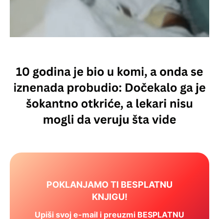
POKLANJAMO TI BESPLATNU
KNJIGU!
Upiši svoj e-mail i preuzmi BESPLATNU