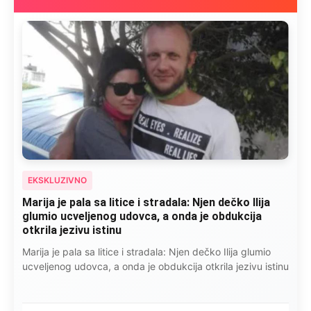
EKSKLUZIVNO
Kad se Marin suprug razbolio ona ga kupala,
pelene mu mijenjala: Jedno jutro je poslao po
čokoladu..
Kad se Marin suprug razbolio ona ga kupala, pelene mu
mijenjala: Jedno jutro je poslao po čokoladu..