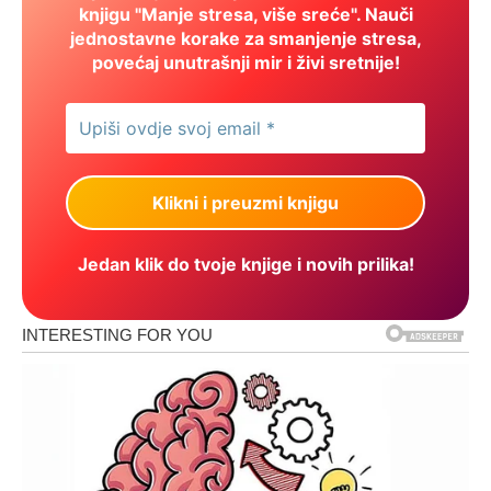
knjigu "Manje stresa, više sreće". Nauči
jednostavne korake za smanjenje stresa,
povećaj unutrašnji mir i živi sretnije!
Jedan klik do tvoje knjige i novih prilika!