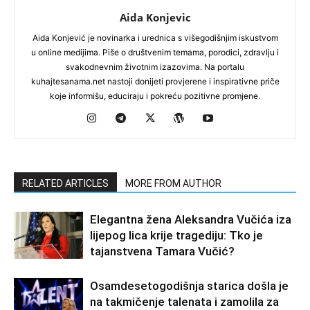
Aida Konjevic
Aida Konjević je novinarka i urednica s višegodišnjim iskustvom
u online medijima. Piše o društvenim temama, porodici, zdravlju i
svakodnevnim životnim izazovima. Na portalu
kuhajtesanama.net nastoji donijeti provjerene i inspirativne priče
koje informišu, educiraju i pokreću pozitivne promjene.
RELATED ARTICLES
MORE FROM AUTHOR
Elegantna žena Aleksandra Vučića iza
lijepog lica krije tragediju: Tko je
tajanstvena Tamara Vučić?
Osamdesetogodišnja starica došla je
na takmičenje talenata i zamolila za