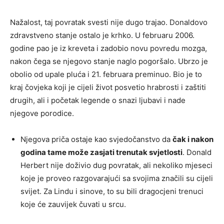
Nažalost, taj povratak svesti nije dugo trajao. Donaldovo
zdravstveno stanje ostalo je krhko. U februaru 2006.
godine pao je iz kreveta i zadobio novu povredu mozga,
nakon čega se njegovo stanje naglo pogoršalo. Ubrzo je
obolio od upale pluća i 21. februara preminuo. Bio je to
kraj čovjeka koji je cijeli život posvetio hrabrosti i zaštiti
drugih, ali i početak legende o snazi ljubavi i nade
njegove porodice.
Njegova priča ostaje kao svjedočanstvo da
čak i nakon
godina tame može zasjati trenutak svjetlosti
. Donald
Herbert nije doživio dug povratak, ali nekoliko mjeseci
koje je proveo razgovarajući sa svojima značili su cijeli
svijet. Za Lindu i sinove, to su bili dragocjeni trenuci
koje će zauvijek čuvati u srcu.