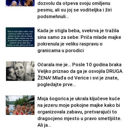
dozvolu da otpeva svoju omiljenu
pesmu, ali su joj se voditeljka i žiri
podsmehnuli...
Kada je stigla beba, svekrva je tražila
sina samo za sebe: Priča mlade majke
pokrenula je veliku raspravu o
granicama u porodici
Očarala me je… Posle 10 godina braka
Veljko priznao da ga je osvojila DRUGA
ŽENA! Mlađa od Verice i svi je znate,
pogledajte prve...
Moja šogorica je ukrala ključeve kuće
na jezeru moje pokojne majke kako bi
organizovala zabavu, pretvarajući to
dragocjeno mjesto u pravo smetljište.
Ali ja...