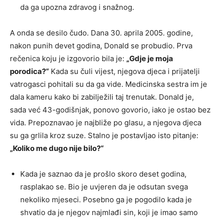
da ga upozna zdravog i snažnog.
A onda se desilo čudo. Dana 30. aprila 2005. godine,
nakon punih devet godina, Donald se probudio. Prva
rečenica koju je izgovorio bila je:
„Gdje je moja
porodica?“
Kada su čuli vijest, njegova djeca i prijatelji
vatrogasci pohitali su da ga vide. Medicinska sestra im je
dala kameru kako bi zabilježili taj trenutak. Donald je,
sada već 43-godišnjak, ponovo govorio, iako je ostao bez
vida. Prepoznavao je najbliže po glasu, a njegova djeca
su ga grlila kroz suze. Stalno je postavljao isto pitanje:
„Koliko me dugo nije bilo?“
Kada je saznao da je prošlo skoro deset godina,
rasplakao se. Bio je uvjeren da je odsutan svega
nekoliko mjeseci. Posebno ga je pogodilo kada je
shvatio da je njegov najmlađi sin, koji je imao samo