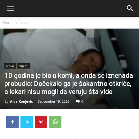
Home
Novo
Novo
Vijesti
10 godina je bio u komi, a onda se iznenada
probudio: Dočekalo ga je šokantno otkriće,
a lekari nisu mogli da veruju šta vide
By
Aida Konjevic
-
September 19, 2025
0