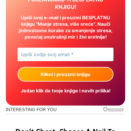
KNJIGU!
Upiši svoj e-mail i preuzmi BESPLATNU
knjigu "Manje stresa, više sreće". Nauči
jednostavne korake za smanjenje stresa,
povećaj unutrašnji mir i živi sretnije!
Jedan klik do tvoje knjige i novih prilika!