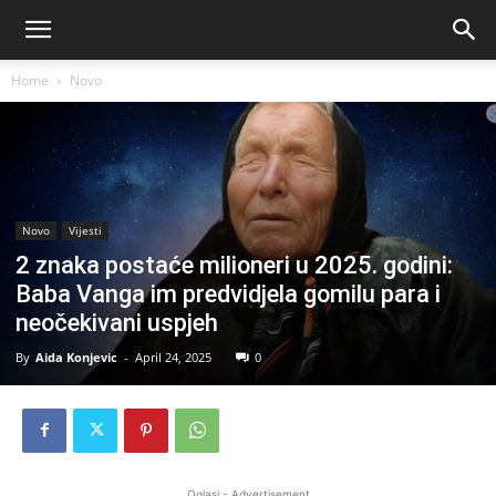
Home
Novo
Novo
Vijesti
2 znaka postaće milioneri u 2025. godini:
Baba Vanga im predvidjela gomilu para i
neočekivani uspjeh
By
Aida Konjevic
-
April 24, 2025
0
Oglasi - Advertisement