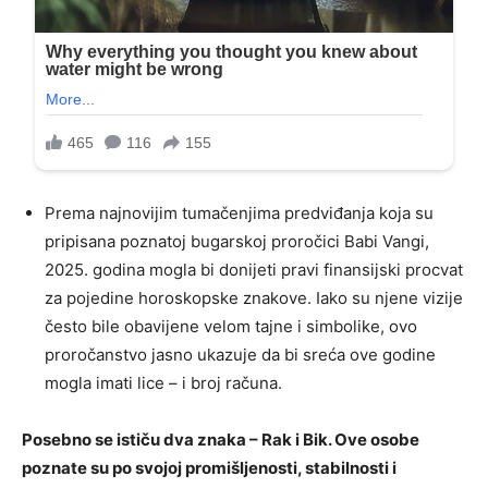
Prema najnovijim tumačenjima predviđanja koja su
pripisana poznatoj bugarskoj proročici Babi Vangi,
2025. godina mogla bi donijeti pravi finansijski procvat
za pojedine horoskopske znakove. Iako su njene vizije
često bile obavijene velom tajne i simbolike, ovo
proročanstvo jasno ukazuje da bi sreća ove godine
mogla imati lice – i broj računa.
Posebno se ističu dva znaka – Rak i Bik. Ove osobe
poznate su po svojoj promišljenosti, stabilnosti i