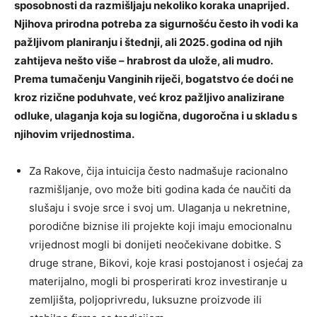
sposobnosti da razmišljaju nekoliko koraka unaprijed.
Njihova prirodna potreba za sigurnošću često ih vodi ka
pažljivom planiranju i štednji, ali 2025. godina od njih
zahtijeva nešto više – hrabrost da ulože, ali mudro.
Prema tumačenju Vanginih riječi, bogatstvo će doći ne
kroz rizične poduhvate, već kroz pažljivo analizirane
odluke, ulaganja koja su logična, dugoročna i u skladu s
njihovim vrijednostima.
Za Rakove, čija intuicija često nadmašuje racionalno
razmišljanje, ovo može biti godina kada će naučiti da
slušaju i svoje srce i svoj um. Ulaganja u nekretnine,
porodične biznise ili projekte koji imaju emocionalnu
vrijednost mogli bi donijeti neočekivane dobitke. S
druge strane, Bikovi, koje krasi postojanost i osjećaj za
materijalno, mogli bi prosperirati kroz investiranje u
zemljišta, poljoprivredu, luksuzne proizvode ili