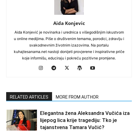
Aida Konjevic
Aida Konjević je novinarka i urednica s višegodišnjim iskustvom
u online medijima. Piše o društvenim temama, porodici, zdravlju i
svakodnevnim životnim izazovima. Na portalu
kuhajtesanama.net nastoji donijeti provjerene i inspirativne priče
koje informišu, educiraju i pokreću pozitivne promjene.
RELATED ARTICLES
MORE FROM AUTHOR
Elegantna žena Aleksandra Vučića iza
lijepog lica krije tragediju: Tko je
tajanstvena Tamara Vučić?