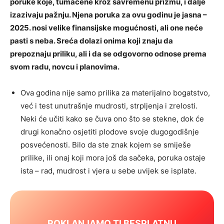
poruke koje, tumačene kroz savremenu prizmu, i dalje
izazivaju pažnju. Njena poruka za ovu godinu je jasna –
2025. nosi velike finansijske mogućnosti, ali one neće
pasti s neba. Sreća dolazi onima koji znaju da
prepoznaju priliku, ali i da se odgovorno odnose prema
svom radu, novcu i planovima.
Ova godina nije samo prilika za materijalno bogatstvo,
već i test unutrašnje mudrosti, strpljenja i zrelosti.
Neki će učiti kako se čuva ono što se stekne, dok će
drugi konačno osjetiti plodove svoje dugogodišnje
posvećenosti. Bilo da ste znak kojem se smiješe
prilike, ili onaj koji mora još da sačeka, poruka ostaje
ista – rad, mudrost i vjera u sebe uvijek se isplate.
POKLANJAMO TI BESPLATNU