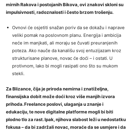
mirnih Rakova i postojanih Bikova, ovi znakovi skloni su
impulsivnosti, radoznalosti i često brzom trošenju.
Ovnovi će osjetiti snažan poriv da se dokažu i naprave
veliki pomak na poslovnom planu. Energija i ambicija
neće im manjkati, ali moraju se čuvati preuranjenih
poteza. Ako nauče da kanališu svoj entuzijazam kroz
strukturisane planove, novac će doći – i ostati. U
protivnom, lako bi mogli rasipati ono što su mukom
stekli.
Za Blizance, čija je priroda nemirna i znatiželjna,
finansijska dobit može doći kroz više manjih izvora
prihoda. Freelance poslovi, ulaganja u znanje i
edukaciju, te nove digitalne platforme mogli bi biti
plodno tlo za rast. Ipak, njihova slabost leži u nedostatku
fokusa – da bi zadržali novac, moraće da se usmjere i da