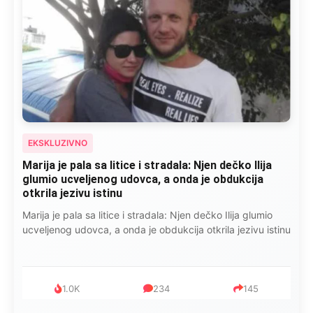
EKSKLUZIVNO
Marija je pala sa litice i stradala: Njen dečko Ilija
glumio ucveljenog udovca, a onda je obdukcija
otkrila jezivu istinu
Marija je pala sa litice i stradala: Njen dečko Ilija glumio
ucveljenog udovca, a onda je obdukcija otkrila jezivu istinu
1.0K
234
145