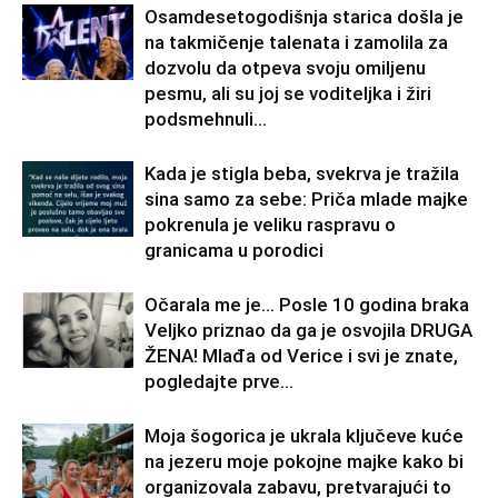
Osamdesetogodišnja starica došla je
na takmičenje talenata i zamolila za
dozvolu da otpeva svoju omiljenu
pesmu, ali su joj se voditeljka i žiri
podsmehnuli...
Kada je stigla beba, svekrva je tražila
sina samo za sebe: Priča mlade majke
pokrenula je veliku raspravu o
granicama u porodici
Očarala me je… Posle 10 godina braka
Veljko priznao da ga je osvojila DRUGA
ŽENA! Mlađa od Verice i svi je znate,
pogledajte prve...
Moja šogorica je ukrala ključeve kuće
na jezeru moje pokojne majke kako bi
organizovala zabavu, pretvarajući to