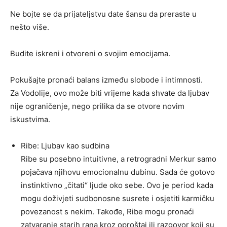
Ne bojte se da prijateljstvu date šansu da preraste u
nešto više.
Budite iskreni i otvoreni o svojim emocijama.
Pokušajte pronaći balans između slobode i intimnosti.
Za Vodolije, ovo može biti vrijeme kada shvate da ljubav
nije ograničenje, nego prilika da se otvore novim
iskustvima.
Ribe: Ljubav kao sudbina
Ribe su posebno intuitivne, a retrogradni Merkur samo
pojačava njihovu emocionalnu dubinu. Sada će gotovo
instinktivno „čitati“ ljude oko sebe. Ovo je period kada
mogu doživjeti sudbonosne susrete i osjetiti karmičku
povezanost s nekim. Takođe, Ribe mogu pronaći
zatvaranje starih rana kroz oproštaj ili razgovor koji su