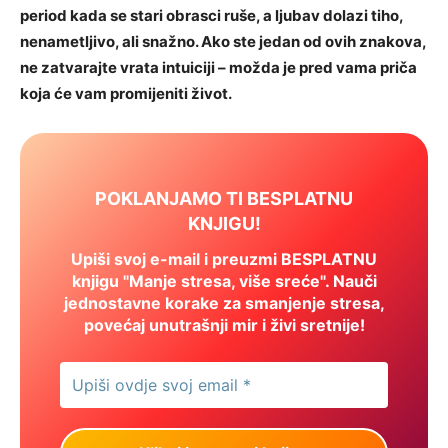
period kada se stari obrasci ruše, a ljubav dolazi tiho,
nenametljivo, ali snažno. Ako ste jedan od ovih znakova,
ne zatvarajte vrata intuiciji – možda je pred vama priča
koja će vam promijeniti život.
POKLANJAMO TI BESPLATNU
KNJIGU!
Upiši svoj e-mail i preuzmi BESPLATNU
knjigu "Manje stresa, više sreće". Nauči
jednostavne korake za smanjenje stresa,
povećaj unutrašnji mir i živi sretnije!