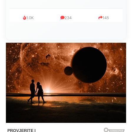
1.0K
234
145