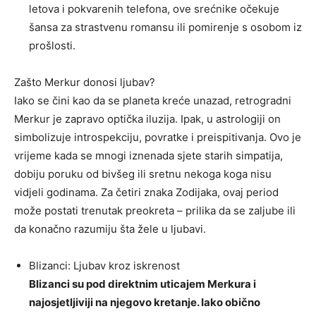
letova i pokvarenih telefona, ove srećnike očekuje
šansa za strastvenu romansu ili pomirenje s osobom iz
prošlosti.
Zašto Merkur donosi ljubav?
Iako se čini kao da se planeta kreće unazad, retrogradni
Merkur je zapravo optička iluzija. Ipak, u astrologiji on
simbolizuje introspekciju, povratke i preispitivanja. Ovo je
vrijeme kada se mnogi iznenada sjete starih simpatija,
dobiju poruku od bivšeg ili sretnu nekoga koga nisu
vidjeli godinama. Za četiri znaka Zodijaka, ovaj period
može postati trenutak preokreta – prilika da se zaljube ili
da konačno razumiju šta žele u ljubavi.
Blizanci: Ljubav kroz iskrenost
Blizanci su pod direktnim uticajem Merkura i
najosjetljiviji na njegovo kretanje. Iako obično