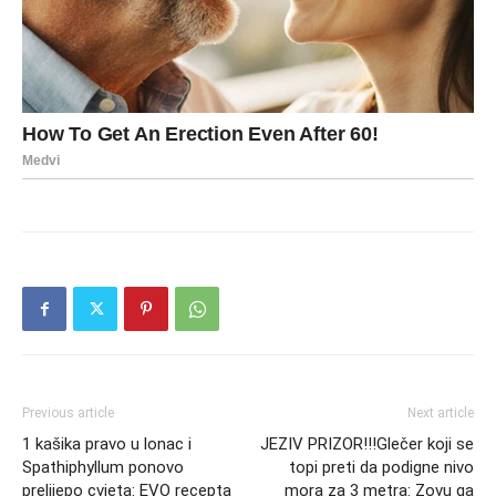
Previous article
Next article
1 kašika pravo u lonac i
JEZIV PRIZOR!!!Glečer koji se
Spathiphyllum ponovo
topi preti da podigne nivo
prelijepo cvjeta: EVO recepta
mora za 3 metra: Zovu ga