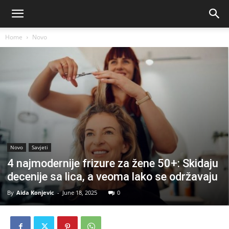
Home
Novo
Novo
Savjeti
4 najmodernije frizure za žene 50+: Skidaju
decenije sa lica, a veoma lako se održavaju
By
Aida Konjevic
-
June 18, 2025
0