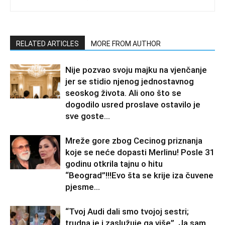
RELATED ARTICLES
MORE FROM AUTHOR
Nije pozvao svoju majku na vjenčanje
jer se stidio njenog jednostavnog
seoskog života. Ali ono što se
dogodilo usred proslave ostavilo je
sve goste...
Mreže gore zbog Cecinog priznanja
koje se neće dopasti Merlinu! Posle 31
godinu otkrila tajnu o hitu
“Beograd”!!!Evo šta se krije iza čuvene
pjesme...
“Tvoj Audi dali smo tvojoj sestri;
trudna je i zaslužuje ga više”. Ja sam