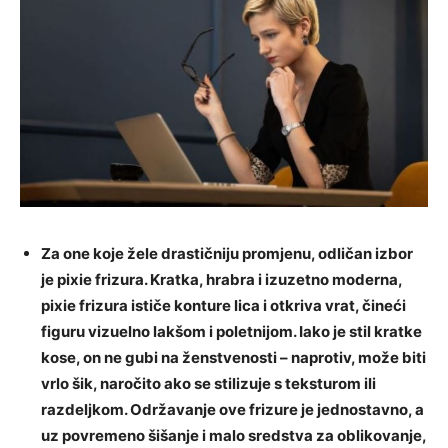
Za one koje žele drastičniju promjenu, odličan izbor
je pixie frizura. Kratka, hrabra i izuzetno moderna,
pixie frizura ističe konture lica i otkriva vrat, čineći
figuru vizuelno lakšom i poletnijom. Iako je stil kratke
kose, on ne gubi na ženstvenosti – naprotiv, može biti
vrlo šik, naročito ako se stilizuje s teksturom ili
razdeljkom. Održavanje ove frizure je jednostavno, a
uz povremeno šišanje i malo sredstva za oblikovanje,