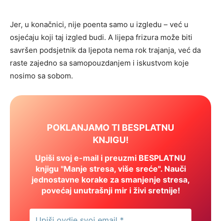
Jer, u konačnici, nije poenta samo u izgledu – već u
osjećaju koji taj izgled budi. A lijepa frizura može biti
savršen podsjetnik da ljepota nema rok trajanja, već da
raste zajedno sa samopouzdanjem i iskustvom koje
nosimo sa sobom.
POKLANJAMO TI BESPLATNU
KNJIGU!
Upiši svoj e-mail i preuzmi BESPLATNU
knjigu "Manje stresa, više sreće". Nauči
jednostavne korake za smanjenje stresa,
povećaj unutrašnji mir i živi sretnije!