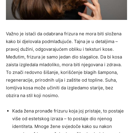
Važno je istaći da odabrana frizura ne mora biti složena
kako bi djelovala podmlađujuće. Tajna je u detaljima –
pravoj dužini, odgovarajućem obliku i teksturi kose.
Međutim, frizura je samo jedan dio slagalice. Da bi kosa
zaista izgledala mladoliko, mora biti njegovana i zdrava.
To znači redovno šišanje, korišćenje blagih šampona,
regeneracije, prirodnih ulja i zaštite od topline. Suha,
lomljiva kosa može učiniti da izgledamo starije, bez
obzira na stil koji nosimo.
Kada žena pronađe frizuru koja joj pristaje, to postaje
više od estetskog izraza – to postaje dio njenog
identiteta. Mnoge žene svjedoče kako su nakon