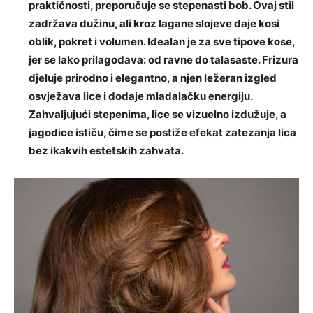
praktičnosti, preporučuje se stepenasti bob. Ovaj stil
zadržava dužinu, ali kroz lagane slojeve daje kosi
oblik, pokret i volumen. Idealan je za sve tipove kose,
jer se lako prilagođava: od ravne do talasaste. Frizura
djeluje prirodno i elegantno, a njen ležeran izgled
osvježava lice i dodaje mladalačku energiju.
Zahvaljujući stepenima, lice se vizuelno izdužuje, a
jagodice ističu, čime se postiže efekat zatezanja lica
bez ikakvih estetskih zahvata.