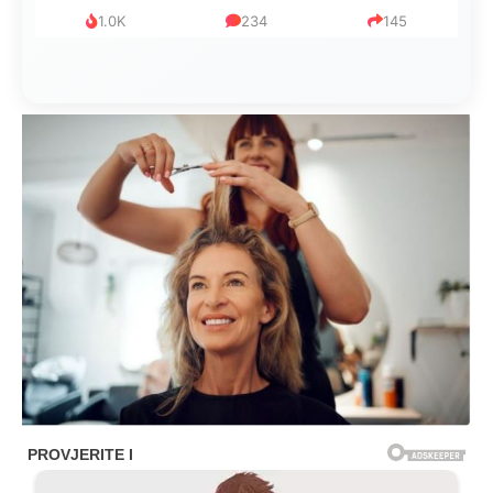
1.0K
234
145