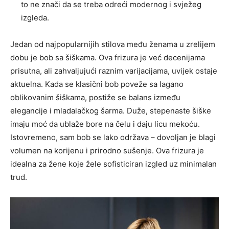
to ne znači da se treba odreći modernog i svježeg
izgleda.
Jedan od najpopularnijih stilova među ženama u zrelijem
dobu je bob sa šiškama. Ova frizura je već decenijama
prisutna, ali zahvaljujući raznim varijacijama, uvijek ostaje
aktuelna. Kada se klasični bob poveže sa lagano
oblikovanim šiškama, postiže se balans između
elegancije i mladalačkog šarma. Duže, stepenaste šiške
imaju moć da ublaže bore na čelu i daju licu mekoću.
Istovremeno, sam bob se lako održava – dovoljan je blagi
volumen na korijenu i prirodno sušenje. Ova frizura je
idealna za žene koje žele sofisticiran izgled uz minimalan
trud.