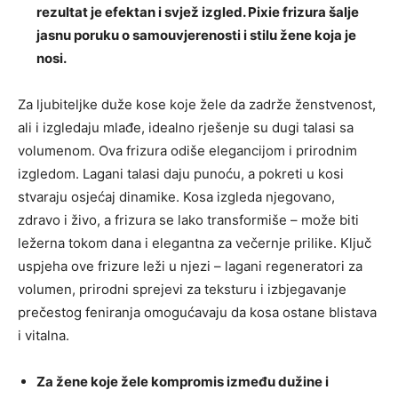
rezultat je efektan i svjež izgled. Pixie frizura šalje
jasnu poruku o samouvjerenosti i stilu žene koja je
nosi.
Za ljubiteljke duže kose koje žele da zadrže ženstvenost,
ali i izgledaju mlađe, idealno rješenje su dugi talasi sa
volumenom. Ova frizura odiše elegancijom i prirodnim
izgledom. Lagani talasi daju punoću, a pokreti u kosi
stvaraju osjećaj dinamike. Kosa izgleda njegovano,
zdravo i živo, a frizura se lako transformiše – može biti
ležerna tokom dana i elegantna za večernje prilike. Ključ
uspjeha ove frizure leži u njezi – lagani regeneratori za
volumen, prirodni sprejevi za teksturu i izbjegavanje
prečestog feniranja omogućavaju da kosa ostane blistava
i vitalna.
Za žene koje žele kompromis između dužine i