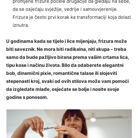
promjene frizure počele drugačije da gledaju na sebe,
da se osjećaju svježije, vedrije i samouvjerenije.
Frizura je često prvi korak ka transformaciji koja dolazi
iznutra.
U godinama kada se tijelo i lice mijenjaju, frizura može
biti saveznik. Ne mora biti radikalna, niti skupa – treba
samo da bude pažljivo birana prema vašim crtama lica,
tipu kose i načinu života. Bilo da odaberete elegantni
bob, dinamični pixie, romantične talase ili slojeviti
stepenasti kroj, svaki od ovih stilova može vam pomoći
da izgledate mlađe, osjećate se bolje i nosite svoje
godine s ponosom.