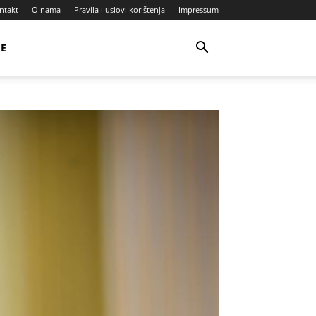
ntakt
O nama
Pravila i uslovi korištenja
Impressum
JE