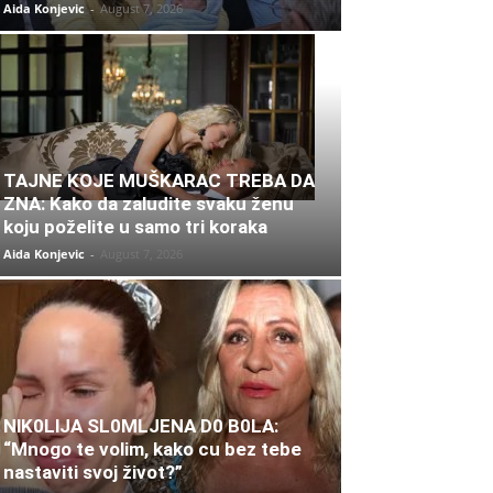
Aida Konjevic
-
August 7, 2026
TAJNE KOJE MUŠKARAC TREBA DA
ZNA: Kako da zaludite svaku ženu
koju poželite u samo tri koraka
Aida Konjevic
-
August 7, 2026
NlK0LlJA SL0MLJENA D0 B0LA:
“Mnogo te volim, kako cu bez tebe
nastaviti svoj život?”