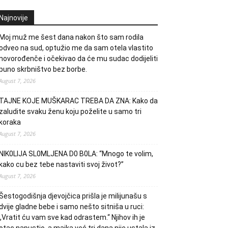
Najnovije
Moj muž me šest dana nakon što sam rodila
odveo na sud, optužio me da sam otela vlastito
novorođenče i očekivao da će mu sudac dodijeliti
puno skrbništvo bez borbe.
August 7, 2026
TAJNE KOJE MUŠKARAC TREBA DA ZNA: Kako da
zaludite svaku ženu koju poželite u samo tri
koraka
August 7, 2026
NlK0LlJA SL0MLJENA D0 B0LA: “Mnogo te volim,
kako cu bez tebe nastaviti svoj život?”
August 7, 2026
Šestogodišnja djevojčica prišla je milijunašu s
dvije gladne bebe i samo nešto sitniša u ruci:
„Vratit ću vam sve kad odrastem.“ Njihov ih je