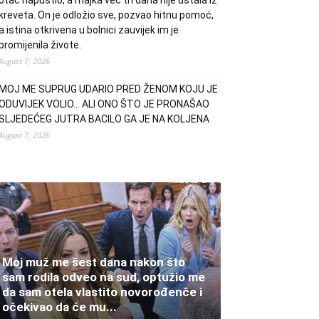
otac napustio, a majka već tri dana nije ustala iz
kreveta. On je odložio sve, pozvao hitnu pomoć,
a istina otkrivena u bolnici zauvijek im je
promijenila živote.
August 7, 2026
MOJ ME SUPRUG UDARIO PRED ŽENOM KOJU JE
ODUVIJEK VOLIO… ALI ONO ŠTO JE PRONAŠAO
SLJEDEĆEG JUTRA BACILO GA JE NA KOLJENA
August 7, 2026
Moj muž me šest dana nakon što
sam rodila odveo na sud, optužio me
da sam otela vlastito novorođenče i
očekivao da će mu...