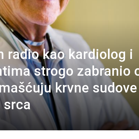
 radio kao kardiolog i
ntima strogo zabranio 
mašćuju krvne sudove 
 srca