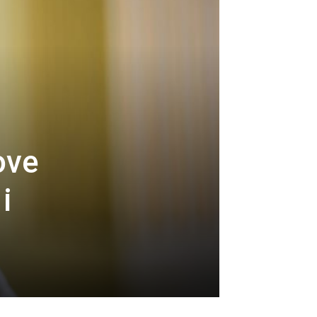
ove
i