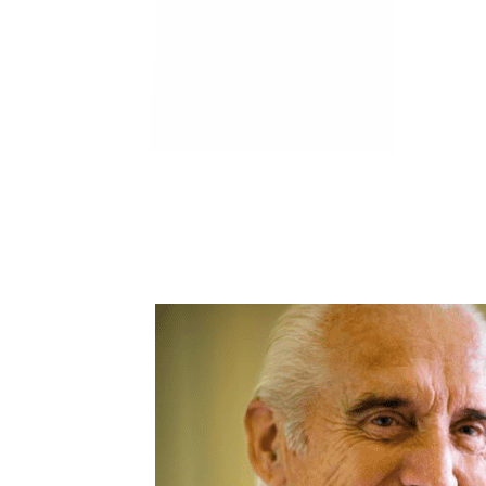
EKSKLUZIVNO
Marija je pala sa 
ucveljenog udovca
Marija je pala sa liti
onda je obdukcija otkr
1.0K
234
1