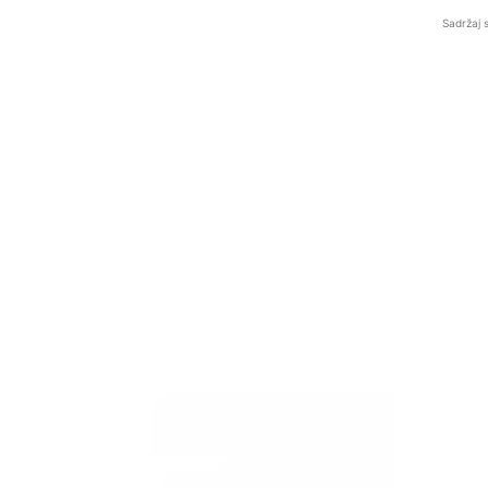
Sadržaj 
BalkanNews App