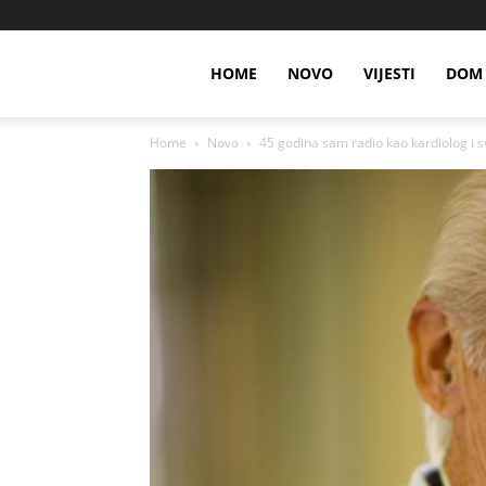
HOME
NOVO
VIJESTI
DOM 
Home
Novo
45 godina sam radio kao kardiolog i s