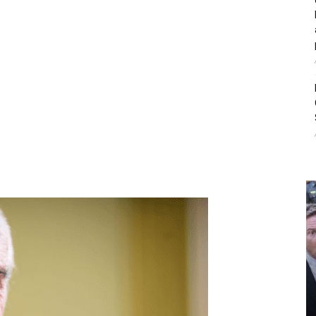
litice i stradala: Njen dečko Ilija glumio
, a onda je obdukcija otkrila jezivu istinu
ce i stradala: Njen dečko Ilija glumio ucveljenog udovca, a
ila jezivu istinu
45