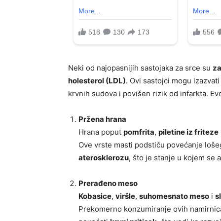
Neki od najopasnijih sastojaka za srce su
za
holesterol (LDL)
. Ovi sastojci mogu izazvat
krvnih sudova i povišen rizik od infarkta. E
Pržena hrana
Hrana poput
pomfrita
,
piletine iz friteze
Ove vrste masti podstiču povećanje lošeg
aterosklerozu
, što je stanje u kojem se 
Prerađeno meso
Kobasice
,
viršle
,
suhomesnato meso
i
s
Prekomerno konzumiranje ovih namirnica