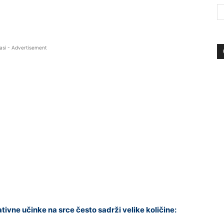
asi - Advertisement
ivne učinke na srce često sadrži velike količine: