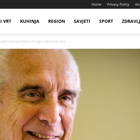
Home
Privacy Policy
Ko
I VRT
KUHINJA
REGION
SAVJETI
SPORT
ZDRAVL
vojim pacijentima strogo zabranio ove...