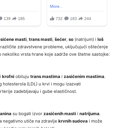
sićene masti
,
trans masti
,
šećer
,
so
(natrijum) i
loš
i različite zdravstvene probleme, uključujući oštećenje
vo nekoliko vrsta hrane koje sadrže ove štetne sastojke:
i
krofni
obiluju
trans mastima
i
zasićenim mastima
.
 holesterola (LDL) u krvi i mogu izazvati
arterije zadebljavaju i gube elastičnost.
lanina
su bogati izvor
zasićenih masti
i
natrijuma
.
 negativno utiče na zdravlje
krvnih sudova
i može