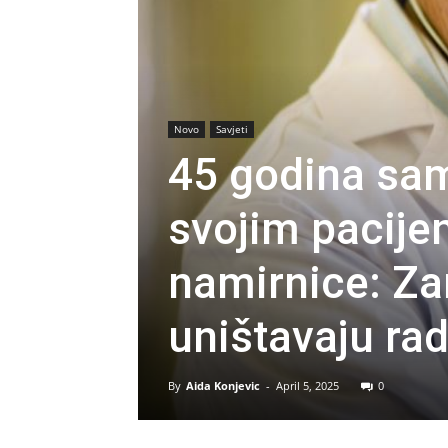
Novo
Savjeti
45 godina sam
svojim pacije
namirnice: Za
uništavaju rad
By
Aida Konjevic
-
April 5, 2025
0