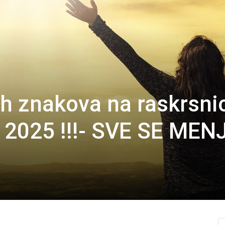
h znakova na raskrsni
u 2025 !!!- SVE SE MEN