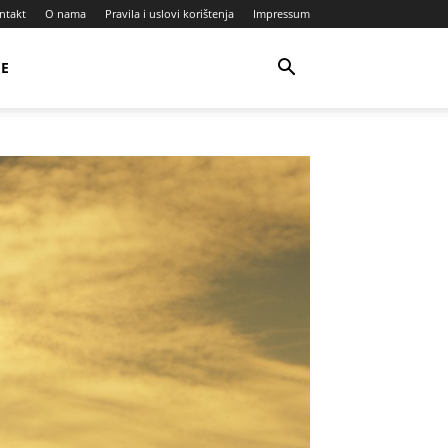
ntakt
O nama
Pravila i uslovi korištenja
Impressum
JE