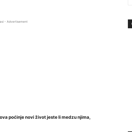
asi - Advertisement
va poćinje novi život jeste li medzu njima,