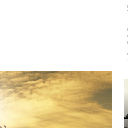
litice i stradala: Njen dečko Ilija glumio
, a onda je obdukcija otkrila jezivu istinu
ce i stradala: Njen dečko Ilija glumio ucveljenog udovca, a
ila jezivu istinu
45