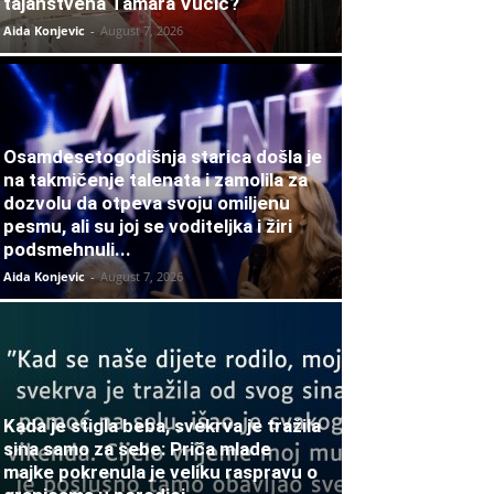
tajanstvena Tamara Vučić?
Aida Konjevic
-
August 7, 2026
Osamdesetogodišnja starica došla je
na takmičenje talenata i zamolila za
dozvolu da otpeva svoju omiljenu
pesmu, ali su joj se voditeljka i žiri
podsmehnuli...
Aida Konjevic
-
August 7, 2026
Kada je stigla beba, svekrva je tražila
sina samo za sebe: Priča mlade
majke pokrenula je veliku raspravu o