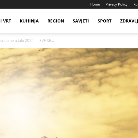
Home
Privacy Policy
Ko
I VRT
KUHINJA
REGION
SAVJETI
SPORT
ZDRAVL
udbine u julu 2025 !!!- SVE SE...