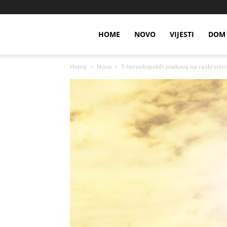
HOME
NOVO
VIJESTI
DOM 
Home
Novo
5 horoskopskih znakova na raskrsnici s