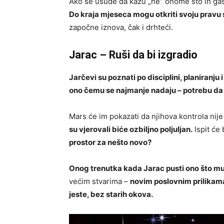
Ako se usude da kažu „ne“ onome što ih gasi,
Do kraja mjeseca mogu otkriti svoju pravu
započne iznova, čak i drhteći.
Jarac – Ruši da bi izgradio
Jarčevi su poznati po disciplini, planiranju i
ono čemu se najmanje nadaju – potrebu da s
Mars će im pokazati da njihova kontrola nij
su vjerovali biće ozbiljno poljuljan.
Ispit će 
prostor za nešto novo?
Onog trenutka kada Jarac pusti ono što mu 
većim stvarima –
novim poslovnim prilikam
jeste, bez starih okova.