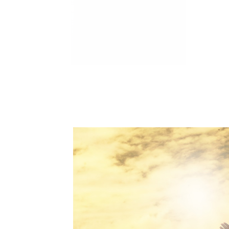
Marija je pala sa 
ucveljenog udovca
Marija je pala sa liti
onda je obdukcija otkr
1.0K
234
1