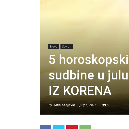
Novo
Savjeti
5 horoskopski
sudbine u jul
IZ KORENA
By
Aida Konjevic
-
July 4, 2025
0