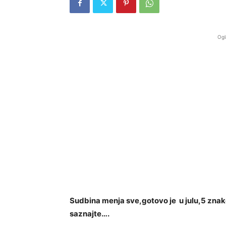
Ogl
Sudbina menja sve,gotovo je u julu,5 znako
saznajte….