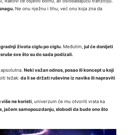
 Rakovi će osjetiti bolnu, ali oslobađajuću tranziciju.
 snagu.
Ne onu nježnu i tihu, već onu koja zna da
 gradnji života ciglu po ciglu.
Međutim,
jul će donijeti
ruše sve što su do sada podizali.
e apsolutna.
Neki važan odnos, posao ili koncept u koji
biti težak:
da li se držati ruševine iz navike ili napraviti
više ne koristi
, univerzum će mu otvoriti vrata ka
a, jačem samopouzdanju, slobodi da bude ono što