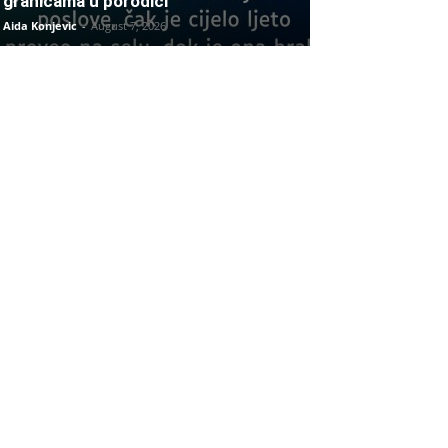
granicama u porodici
Aida Konjevic
-
August 7, 2026