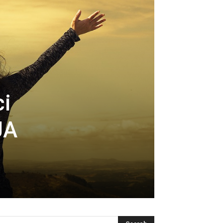
ci
JA