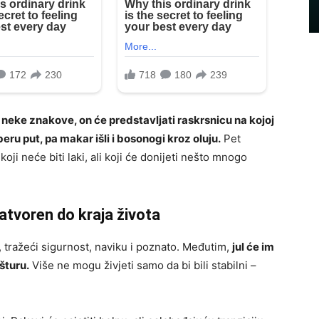
 neke znakove, on će predstavljati raskrsnicu na kojoj
ru put, pa makar išli i bosonogi kroz oluju.
Pet
ji neće biti laki, ali koji će donijeti nešto mnogo
zatvoren do kraja života
, tražeći sigurnost, naviku i poznato. Međutim,
jul će im
šturu.
Više ne mogu živjeti samo da bi bili stabilni –