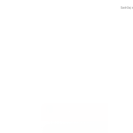
Sadržaj 
BalkanNews App
EKSKLUZIVNO