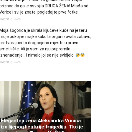
priznao da ga je osvojila DRUGA ŽENA! Mlađa od
Verice i svi je znate, pogledajte prve fotke
August 7, 2026
Moja šogorica je ukrala ključeve kuće na jezeru
moje pokojne majke kako bi organizovala zabavu,
pretvarajući to dragocjeno mjesto u pravo
smetljište. Ali ja sam za nju pripremila
iznenađenje… i nimalo joj se nije svidjelo.
August 7, 2026
Elegantna žena Aleksandra Vučića
iza lijepog lica krije tragediju: Tko je