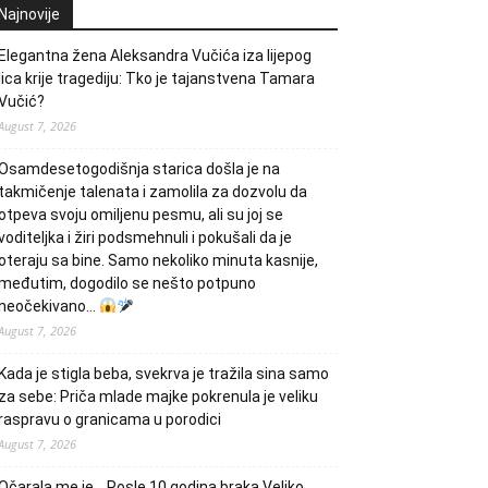
Najnovije
Elegantna žena Aleksandra Vučića iza lijepog
lica krije tragediju: Tko je tajanstvena Tamara
Vučić?
August 7, 2026
Osamdesetogodišnja starica došla je na
takmičenje talenata i zamolila za dozvolu da
otpeva svoju omiljenu pesmu, ali su joj se
voditeljka i žiri podsmehnuli i pokušali da je
oteraju sa bine. Samo nekoliko minuta kasnije,
međutim, dogodilo se nešto potpuno
neočekivano…
August 7, 2026
Kada je stigla beba, svekrva je tražila sina samo
za sebe: Priča mlade majke pokrenula je veliku
raspravu o granicama u porodici
August 7, 2026
Očarala me je… Posle 10 godina braka Veljko