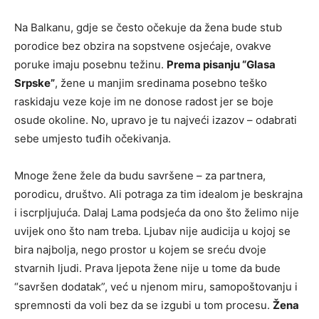
Na Balkanu, gdje se često očekuje da žena bude stub
porodice bez obzira na sopstvene osjećaje, ovakve
poruke imaju posebnu težinu.
Prema pisanju “Glasa
Srpske”
, žene u manjim sredinama posebno teško
raskidaju veze koje im ne donose radost jer se boje
osude okoline. No, upravo je tu najveći izazov – odabrati
sebe umjesto tuđih očekivanja.
Mnoge žene žele da budu savršene – za partnera,
porodicu, društvo. Ali potraga za tim idealom je beskrajna
i iscrpljujuća. Dalaj Lama podsjeća da ono što želimo nije
uvijek ono što nam treba. Ljubav nije audicija u kojoj se
bira najbolja, nego prostor u kojem se sreću dvoje
stvarnih ljudi. Prava ljepota žene nije u tome da bude
“savršen dodatak”, već u njenom miru, samopoštovanju i
spremnosti da voli bez da se izgubi u tom procesu.
Žena