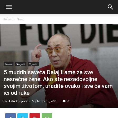
Home
Novo
Novo
Savjeti
Vijesti
5 mudrih saveta Dalaj Lame za sve
nesrećne žene: Ako ste nezadovoljne
svojim životom, uradite ovako i sve će vam
ići od ruke
By
Aida Konjevic
-
September 9, 2025
0