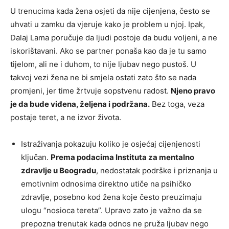
U trenucima kada žena osjeti da nije cijenjena, često se
uhvati u zamku da vjeruje kako je problem u njoj. Ipak,
Dalaj Lama poručuje da ljudi postoje da budu voljeni, a ne
iskorištavani. Ako se partner ponaša kao da je tu samo
tijelom, ali ne i duhom, to nije ljubav nego pustoš. U
takvoj vezi žena ne bi smjela ostati zato što se nada
promjeni, jer time žrtvuje sopstvenu radost.
Njeno pravo
je da bude viđena, željena i podržana.
Bez toga, veza
postaje teret, a ne izvor života.
Istraživanja pokazuju koliko je osjećaj cijenjenosti
ključan.
Prema podacima Instituta za mentalno
zdravlje u Beogradu
, nedostatak podrške i priznanja u
emotivnim odnosima direktno utiče na psihičko
zdravlje, posebno kod žena koje često preuzimaju
ulogu “nosioca tereta”. Upravo zato je važno da se
prepozna trenutak kada odnos ne pruža ljubav nego