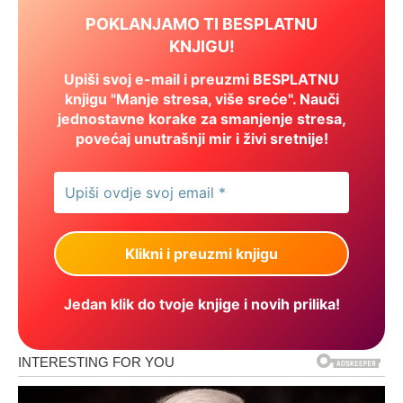
POKLANJAMO TI BESPLATNU
KNJIGU!
Upiši svoj e-mail i preuzmi BESPLATNU
knjigu "Manje stresa, više sreće". Nauči
jednostavne korake za smanjenje stresa,
povećaj unutrašnji mir i živi sretnije!
Jedan klik do tvoje knjige i novih prilika!