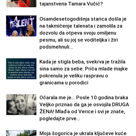
tajanstvena Tamara Vučić?
Osamdesetogodišnja starica došla je
na takmičenje talenata i zamolila za
dozvolu da otpeva svoju omiljenu
pesmu, ali su joj se voditeljka i žiri
podsmehnuli...
Kada je stigla beba, svekrva je tražila
sina samo za sebe: Priča mlade majke
pokrenula je veliku raspravu o
granicama u porodici
Očarala me je… Posle 10 godina braka
Veljko priznao da ga je osvojila DRUGA
ŽENA! Mlađa od Verice i svi je znate,
pogledajte prve...
Moja šogorica je ukrala ključeve kuće