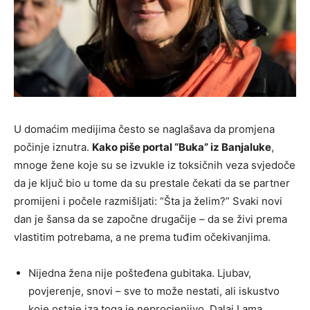
U domaćim medijima često se naglašava da promjena
počinje iznutra.
Kako piše portal “Buka” iz Banjaluke
,
mnoge žene koje su se izvukle iz toksičnih veza svjedoče
da je ključ bio u tome da su prestale čekati da se partner
promijeni i počele razmišljati: “Šta ja želim?” Svaki novi
dan je šansa da se započne drugačije – da se živi prema
vlastitim potrebama, a ne prema tuđim očekivanjima.
Nijedna žena nije pošteđena gubitaka. Ljubav,
povjerenje, snovi – sve to može nestati, ali iskustvo
koje ostaje iza toga je neprocjenjivo. Dalaj Lama