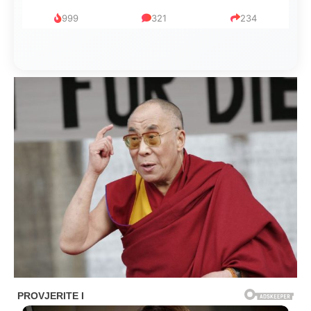
999
321
234