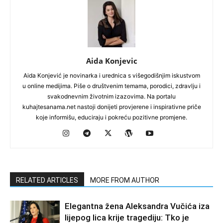
Aida Konjevic
Aida Konjević je novinarka i urednica s višegodišnjim iskustvom
u online medijima. Piše o društvenim temama, porodici, zdravlju i
svakodnevnim životnim izazovima. Na portalu
kuhajtesanama.net nastoji donijeti provjerene i inspirativne priče
koje informišu, educiraju i pokreću pozitivne promjene.
RELATED ARTICLES
MORE FROM AUTHOR
Elegantna žena Aleksandra Vučića iza
lijepog lica krije tragediju: Tko je