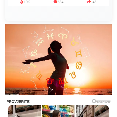
1.0K
234
145