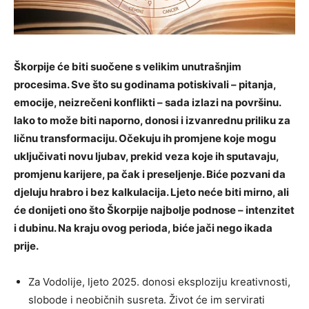
Škorpije će biti suočene s velikim unutrašnjim
procesima. Sve što su godinama potiskivali – pitanja,
emocije, neizrečeni konflikti – sada izlazi na površinu.
Iako to može biti naporno, donosi i izvanrednu priliku za
ličnu transformaciju. Očekuju ih promjene koje mogu
uključivati novu ljubav, prekid veza koje ih sputavaju,
promjenu karijere, pa čak i preseljenje. Biće pozvani da
djeluju hrabro i bez kalkulacija. Ljeto neće biti mirno, ali
će donijeti ono što Škorpije najbolje podnose – intenzitet
i dubinu. Na kraju ovog perioda, biće jači nego ikada
prije.
Za Vodolije, ljeto 2025. donosi eksploziju kreativnosti,
slobode i neobičnih susreta. Život će im servirati