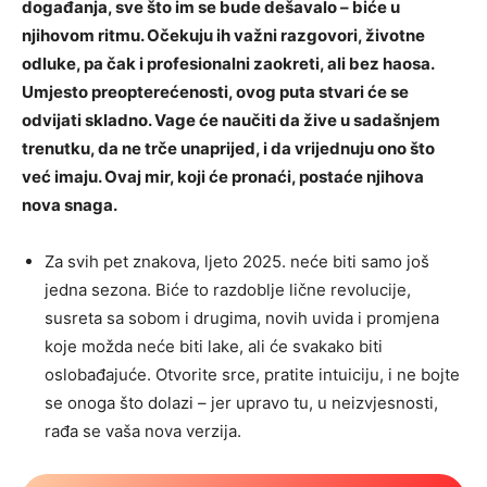
događanja, sve što im se bude dešavalo – biće u
njihovom ritmu. Očekuju ih važni razgovori, životne
odluke, pa čak i profesionalni zaokreti, ali bez haosa.
Umjesto preopterećenosti, ovog puta stvari će se
odvijati skladno. Vage će naučiti da žive u sadašnjem
trenutku, da ne trče unaprijed, i da vrijednuju ono što
već imaju. Ovaj mir, koji će pronaći, postaće njihova
nova snaga.
Za svih pet znakova, ljeto 2025. neće biti samo još
jedna sezona. Biće to razdoblje lične revolucije,
susreta sa sobom i drugima, novih uvida i promjena
koje možda neće biti lake, ali će svakako biti
oslobađajuće. Otvorite srce, pratite intuiciju, i ne bojte
se onoga što dolazi – jer upravo tu, u neizvjesnosti,
rađa se vaša nova verzija.