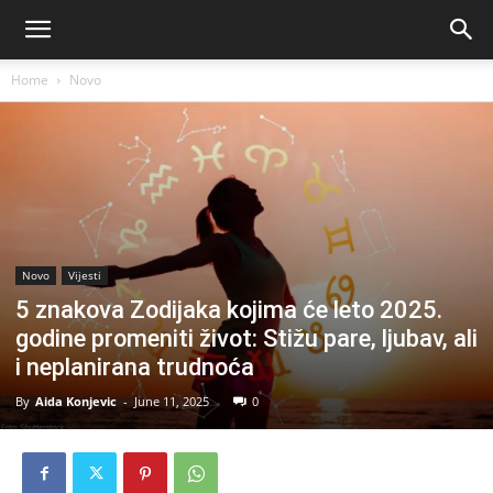
Home
Novo
Novo
Vijesti
5 znakova Zodijaka kojima će leto 2025.
godine promeniti život: Stižu pare, ljubav, ali
i neplanirana trudnoća
By
Aida Konjevic
-
June 11, 2025
0