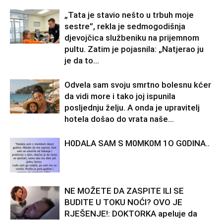
„Tata je stavio nešto u trbuh moje
sestre”, rekla je sedmogodišnja
djevojčica službeniku na prijemnom
pultu. Zatim je pojasnila: „Natjerao ju
je da to...
Odvela sam svoju smrtno bolesnu kćer
da vidi more i tako joj ispunila
posljednju želju. A onda je upravitelj
hotela došao do vrata naše...
H0DALA SAM S M0MK0M 1O G0DINA..
NE MOŽETE DA ZASPITE ILI SE
BUDITE U TOKU NOĆI? OVO JE
RJEŠENJE!: DOKTORKA apeluje da