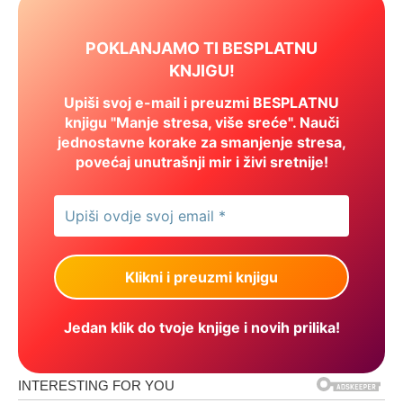
POKLANJAMO TI BESPLATNU
KNJIGU!
Upiši svoj e-mail i preuzmi BESPLATNU
knjigu "Manje stresa, više sreće". Nauči
jednostavne korake za smanjenje stresa,
povećaj unutrašnji mir i živi sretnije!
Jedan klik do tvoje knjige i novih prilika!