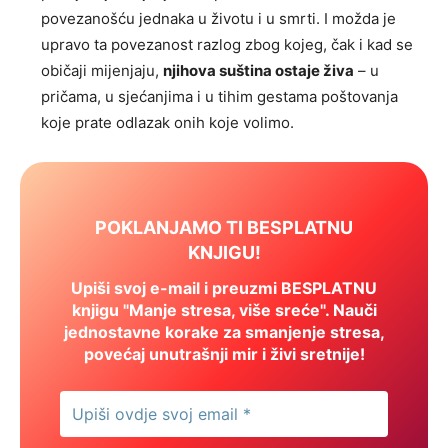
povezanošću jednaka u životu i u smrti. I možda je
upravo ta povezanost razlog zbog kojeg, čak i kad se
običaji mijenjaju,
njihova suština ostaje živa
– u
pričama, u sjećanjima i u tihim gestama poštovanja
koje prate odlazak onih koje volimo.
POKLANJAMO TI BESPLATNU
KNJIGU!
Upiši svoj e-mail i preuzmi BESPLATNU
knjigu "Manje stresa, više sreće". Nauči
jednostavne korake za smanjenje stresa,
povećaj unutrašnji mir i živi sretnije!