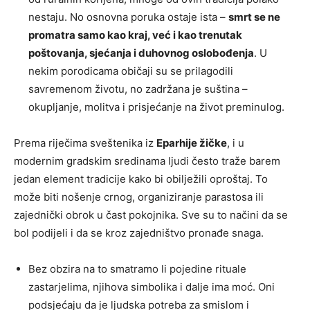
nestaju. No osnovna poruka ostaje ista –
smrt se ne
promatra samo kao kraj, već i kao trenutak
poštovanja, sjećanja i duhovnog oslobođenja
. U
nekim porodicama običaji su se prilagodili
savremenom životu, no zadržana je suština –
okupljanje, molitva i prisjećanje na život preminulog.
Prema riječima sveštenika iz
Eparhije žičke
, i u
modernim gradskim sredinama ljudi često traže barem
jedan element tradicije kako bi obilježili oproštaj. To
može biti nošenje crnog, organiziranje parastosa ili
zajednički obrok u čast pokojnika. Sve su to načini da se
bol podijeli i da se kroz zajedništvo pronađe snaga.
Bez obzira na to smatramo li pojedine rituale
zastarjelima, njihova simbolika i dalje ima moć. Oni
podsjećaju da je ljudska potreba za smislom i