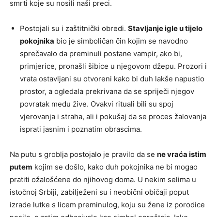
smrti koje su nosili naši preci.
Postojali su i zaštitnički obredi.
Stavljanje igle u tijelo
pokojnika
bio je simboličan čin kojim se navodno
sprečavalo da preminuli postane vampir, ako bi,
primjerice, pronašli šibice u njegovom džepu. Prozori i
vrata ostavljani su otvoreni kako bi duh lakše napustio
prostor, a ogledala prekrivana da se spriječi njegov
povratak među žive. Ovakvi rituali bili su spoj
vjerovanja i straha, ali i pokušaj da se proces žalovanja
isprati jasnim i poznatim obrascima.
Na putu s groblja postojalo je pravilo da se
ne vraća istim
putem
kojim se došlo, kako duh pokojnika ne bi mogao
pratiti ožalošćene do njihovog doma. U nekim selima u
istočnoj Srbiji, zabilježeni su i neobični običaji poput
izrade lutke s licem preminulog, koju su žene iz porodice