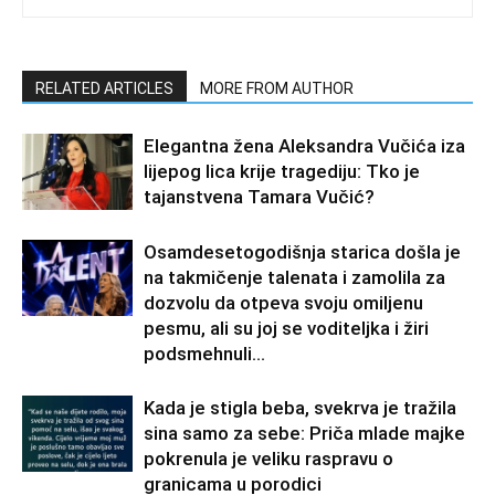
RELATED ARTICLES
MORE FROM AUTHOR
Elegantna žena Aleksandra Vučića iza
lijepog lica krije tragediju: Tko je
tajanstvena Tamara Vučić?
Osamdesetogodišnja starica došla je
na takmičenje talenata i zamolila za
dozvolu da otpeva svoju omiljenu
pesmu, ali su joj se voditeljka i žiri
podsmehnuli...
Kada je stigla beba, svekrva je tražila
sina samo za sebe: Priča mlade majke
pokrenula je veliku raspravu o
granicama u porodici