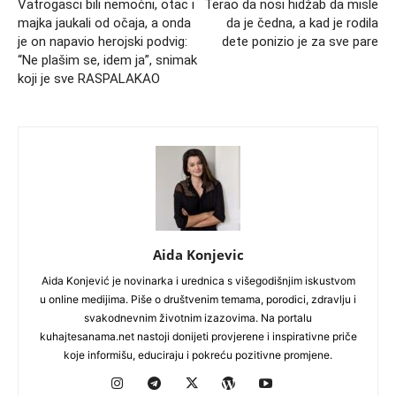
Vatrogasci bili nemoćni, otac i
Terao da nosi hidžab da misle
majka jaukali od očaja, a onda
da je čedna, a kad je rodila
je on napavio herojski podvig:
dete ponizio je za sve pare
“Ne plašim se, idem ja”, snimak
koji je sve RASPALAKAO
Aida Konjevic
Aida Konjević je novinarka i urednica s višegodišnjim iskustvom
u online medijima. Piše o društvenim temama, porodici, zdravlju i
svakodnevnim životnim izazovima. Na portalu
kuhajtesanama.net nastoji donijeti provjerene i inspirativne priče
koje informišu, educiraju i pokreću pozitivne promjene.