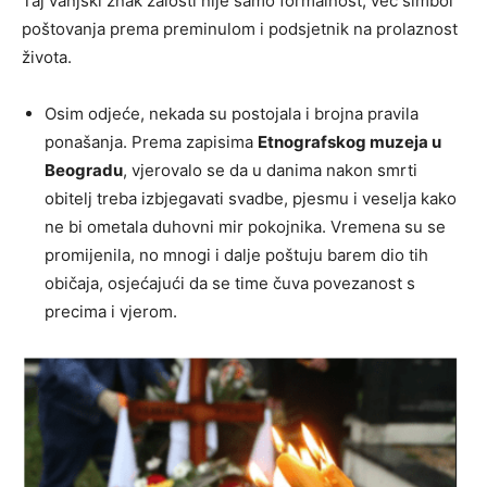
Taj vanjski znak žalosti nije samo formalnost, već simbol
poštovanja prema preminulom i podsjetnik na prolaznost
života.
Osim odjeće, nekada su postojala i brojna pravila
ponašanja. Prema zapisima
Etnografskog muzeja u
Beogradu
, vjerovalo se da u danima nakon smrti
obitelj treba izbjegavati svadbe, pjesmu i veselja kako
ne bi ometala duhovni mir pokojnika. Vremena su se
promijenila, no mnogi i dalje poštuju barem dio tih
običaja, osjećajući da se time čuva povezanost s
precima i vjerom.