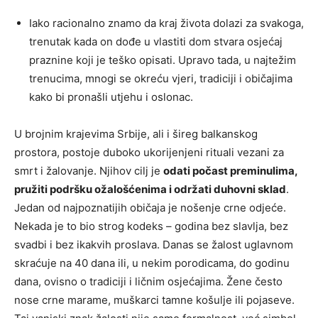
Iako racionalno znamo da kraj života dolazi za svakoga,
trenutak kada on dođe u vlastiti dom stvara osjećaj
praznine koji je teško opisati. Upravo tada, u najtežim
trenucima, mnogi se okreću vjeri, tradiciji i običajima
kako bi pronašli utjehu i oslonac.
U brojnim krajevima Srbije, ali i šireg balkanskog
prostora, postoje duboko ukorijenjeni rituali vezani za
smrt i žalovanje. Njihov cilj je
odati počast preminulima,
pružiti podršku ožalošćenima i održati duhovni sklad
.
Jedan od najpoznatijih običaja je nošenje crne odjeće.
Nekada je to bio strog kodeks – godina bez slavlja, bez
svadbi i bez ikakvih proslava. Danas se žalost uglavnom
skraćuje na 40 dana ili, u nekim porodicama, do godinu
dana, ovisno o tradiciji i ličnim osjećajima. Žene često
nose crne marame, muškarci tamne košulje ili pojaseve.