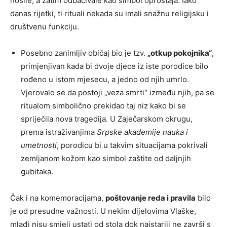
nosile, a zatim odbacivale kao simbol oproštaja. Iako
danas rijetki, ti rituali nekada su imali snažnu religijsku i
društvenu funkciju.
Posebno zanimljiv običaj bio je tzv.
„otkup pokojnika“
,
primjenjivan kada bi dvoje djece iz iste porodice bilo
rođeno u istom mjesecu, a jedno od njih umrlo.
Vjerovalo se da postoji „veza smrti“ između njih, pa se
ritualom simbolično prekidao taj niz kako bi se
spriječila nova tragedija. U Zaječarskom okrugu,
prema istraživanjima
Srpske akademije nauka i
umetnosti
, porodicu bi u takvim situacijama pokrivali
zemljanom kožom kao simbol zaštite od daljnjih
gubitaka.
Čak i na komemoracijama,
poštovanje reda i pravila
bilo
je od presudne važnosti. U nekim dijelovima Vlaške,
mlađi nisu smjeli ustati od stola dok najstariji ne završi s