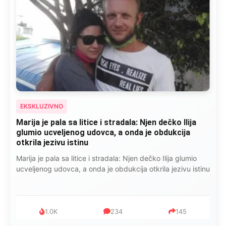
EKSKLUZIVNO
Marija je pala sa litice i stradala: Njen dečko Ilija
glumio ucveljenog udovca, a onda je obdukcija
otkrila jezivu istinu
Marija je pala sa litice i stradala: Njen dečko Ilija glumio
ucveljenog udovca, a onda je obdukcija otkrila jezivu istinu
1.0K
234
145