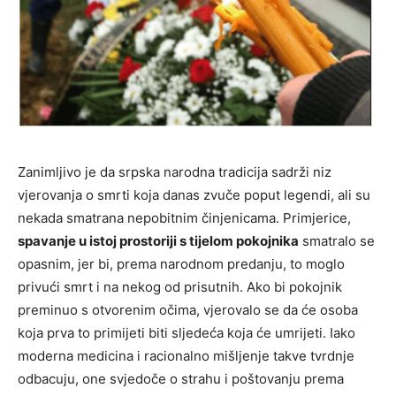
Zanimljivo je da srpska narodna tradicija sadrži niz
vjerovanja o smrti koja danas zvuče poput legendi, ali su
nekada smatrana nepobitnim činjenicama. Primjerice,
spavanje u istoj prostoriji s tijelom pokojnika
smatralo se
opasnim, jer bi, prema narodnom predanju, to moglo
privući smrt i na nekog od prisutnih. Ako bi pokojnik
preminuo s otvorenim očima, vjerovalo se da će osoba
koja prva to primijeti biti sljedeća koja će umrijeti. Iako
moderna medicina i racionalno mišljenje takve tvrdnje
odbacuju, one svjedoče o strahu i poštovanju prema