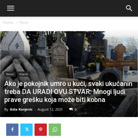
Home
Novo
Novo
Vijesti
Ako je pokojnik umro u kući, svaki ukućanin
treba DA URADI OVU STVAR: Mnogi ljudi
prave grešku koja može biti kobna
By
Aida Konjevic
-
August 12, 2025
0