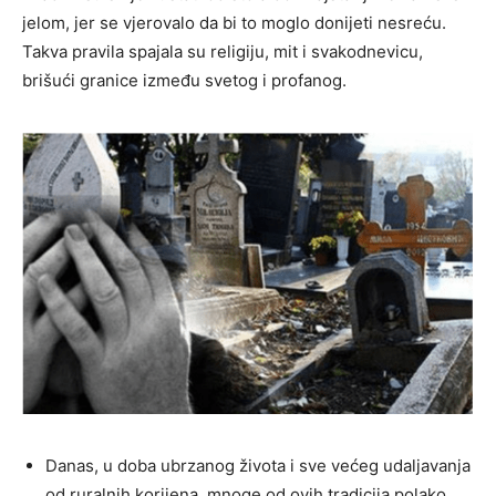
jelom, jer se vjerovalo da bi to moglo donijeti nesreću.
Takva pravila spajala su religiju, mit i svakodnevicu,
brišući granice između svetog i profanog.
Danas, u doba ubrzanog života i sve većeg udaljavanja
od ruralnih korijena, mnoge od ovih tradicija polako