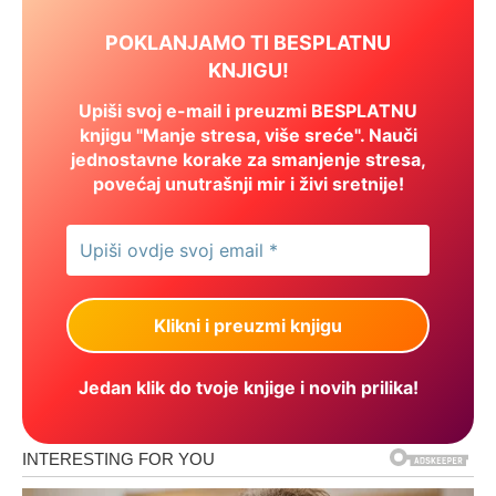
POKLANJAMO TI BESPLATNU
KNJIGU!
Upiši svoj e-mail i preuzmi BESPLATNU
knjigu "Manje stresa, više sreće". Nauči
jednostavne korake za smanjenje stresa,
povećaj unutrašnji mir i živi sretnije!
Jedan klik do tvoje knjige i novih prilika!