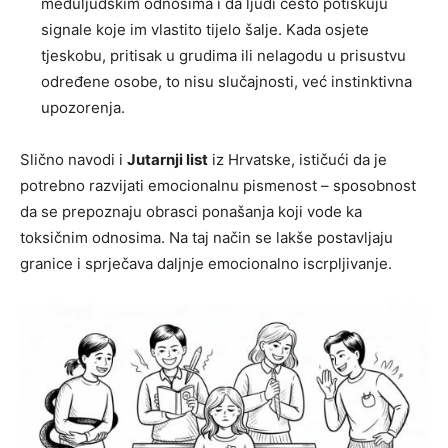
međuljudskim odnosima i da ljudi često potiskuju
signale koje im vlastito tijelo šalje. Kada osjete
tjeskobu, pritisak u grudima ili nelagodu u prisustvu
određene osobe, to nisu slučajnosti, već instinktivna
upozorenja.
Slično navodi i
Jutarnji list
iz Hrvatske, ističući da je
potrebno razvijati emocionalnu pismenost – sposobnost
da se prepoznaju obrasci ponašanja koji vode ka
toksičnim odnosima. Na taj način se lakše postavljaju
granice i sprječava daljnje emocionalno iscrpljivanje.