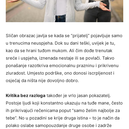
Sličan obrazac javlja se kada se “prijatelj” pojavljuje samo
u trenucima neuspjeha. Dok su dani teški, uvijek je tu,
kao da se hrani tuđom mukom. Ali čim dođe trenutak
sreće i uspjeha, iznenada nestaje ili se povlači. Takvo
ponašanje razotkriva emocionalnu prazninu i prikrivenu
zluradost. Umjesto podrške, ono donosi iscrpljenost i
osjećaj da ništa nije dovoljno dobro.
Kritika bez razloga
također je vrlo jasan pokazatelj.
Postoje ljudi koji konstantno ukazuju na tuđe mane, često
ih prikrivajući rečenicama poput “samo želim najbolje za
tebe”. No u pozadini se krije druga istina – to je način da
polako oslabe samopouzdanje druge osobe i zadrže