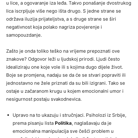
u lice, a ogovaranje iza leđa. Takvo ponašanje dvostrukog
lica iscrpljuje više nego išta drugo. S jedne strane se
održava iluzija prijateljstva, a s druge strane se širi
negativnost koja polako nagriza povjerenje i
samopouzdanje.
Zašto je onda toliko teško na vrijeme prepoznati ove
znakove? Odgovor leži u ljudskoj prirodi. Ljudi često
idealiziraju one koje vole ili s kojima dugo dijele život.
Boje se promjena, nadaju se da će se stvari popraviti ili
jednostavno ne žele priznati da su bili izigrani. Tako se
ostaje u začaranom krugu u kojem emocionalni umor i
nesigurnost postaju svakodnevica.
Upravo na to ukazuju i stručnjaci. Psiholozi iz Srbije,
prema pisanju lista
Politika
, naglašavaju da je
emocionalna manipulacija sve češći problem u