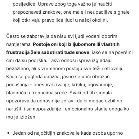
posljedice. Upravo zbog toga važno je naučiti
prepoznavati znakove, one male i neupadljive signale
koji otkrivaju pravo lice ljudi u našoj okolini.
Često se zaboravlja da nisu svi ljudi vođeni dobrim
namjerama.
Postoje oni koji iz ljubomore ili vlastitih
frustracija žele sabotirati tuđe snove
, iako se na površini
čini da su podrška. Takvi odnosi isprva izgledaju
bezazleno, ali s vremenom postaju sve teži i otrovniji.
Kada se pogleda unazad, jasno se uoči obrazac
ponašanja – obeshrabrivanje, kritika, ogovaranje,
hladnoća u trenucima sreće. Svaki od tih signala
upozorava da odnos nije zdrav i da bi mogao ozbiljno
narušiti i samopouzdanje i emocionalno stanje onoga ko
mu je izložen.
Jedan od najočitijih znakova je kada osoba uporno