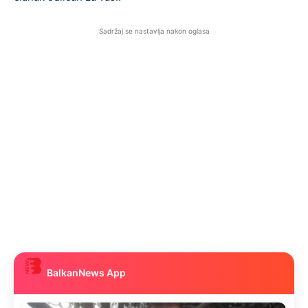
Sadržaj se nastavlja nakon oglasa
BalkanNews App