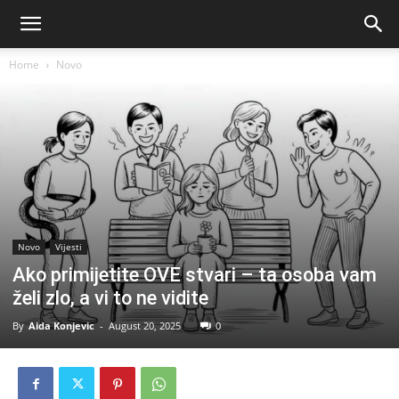
Home
Novo
Novo
Vijesti
Ako primijetite OVE stvari – ta osoba vam
želi zlo, a vi to ne vidite
By
Aida Konjevic
-
August 20, 2025
0