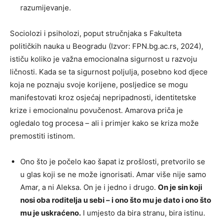
razumijevanje.
Sociolozi i psiholozi, poput stručnjaka s Fakulteta
političkih nauka u Beogradu (Izvor: FPN.bg.ac.rs, 2024),
ističu koliko je važna emocionalna sigurnost u razvoju
ličnosti. Kada se ta sigurnost poljulja, posebno kod djece
koja ne poznaju svoje korijene, posljedice se mogu
manifestovati kroz osjećaj nepripadnosti, identitetske
krize i emocionalnu povučenost. Amarova priča je
ogledalo tog procesa – ali i primjer kako se kriza može
premostiti istinom.
Ono što je počelo kao šapat iz prošlosti, pretvorilo se
u glas koji se ne može ignorisati. Amar više nije samo
Amar, a ni Aleksa. On je i jedno i drugo.
On je sin koji
nosi oba roditelja u sebi – i ono što mu je dato i ono što
mu je uskraćeno.
I umjesto da bira stranu, bira istinu.