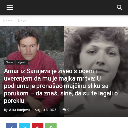
Home
Novo
Novo
Vijesti
Amar iz Sarajeva je živeo s ocem i
uverenjem da mu je majka mrtva: U
podrumu je pronašao majčinu sliku sa
porukom – da znaš, sine, da su te lagali o
poreklu
By
Aida Konjevic
-
August 3, 2025
0