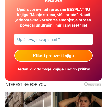
KNJIGU!
Upiši svoj e-mail i preuzmi BESPLATNU
knjigu "Manje stresa, više sreće". Nauči
jednostavne korake za smanjenje stresa,
povećaj unutrašnji mir i živi sretnije!
Jedan klik do tvoje knjige i novih prilika!