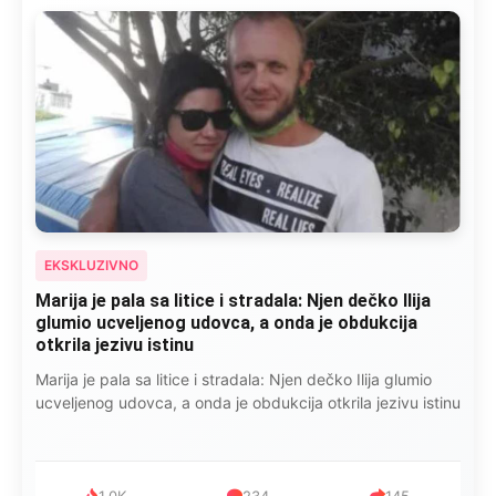
EKSKLUZIVNO
Marija je pala sa litice i stradala: Njen dečko Ilija
glumio ucveljenog udovca, a onda je obdukcija
otkrila jezivu istinu
Marija je pala sa litice i stradala: Njen dečko Ilija glumio
ucveljenog udovca, a onda je obdukcija otkrila jezivu istinu
1.0K
234
145