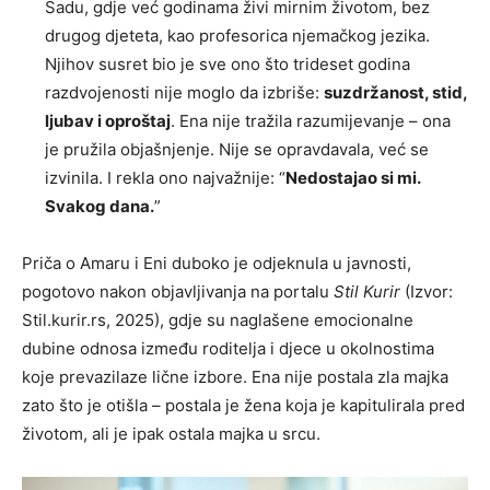
Sadu, gdje već godinama živi mirnim životom, bez
drugog djeteta, kao profesorica njemačkog jezika.
Njihov susret bio je sve ono što trideset godina
razdvojenosti nije moglo da izbriše:
suzdržanost, stid,
ljubav i oproštaj
. Ena nije tražila razumijevanje – ona
je pružila objašnjenje. Nije se opravdavala, već se
izvinila. I rekla ono najvažnije: “
Nedostajao si mi.
Svakog dana.
”
Priča o Amaru i Eni duboko je odjeknula u javnosti,
pogotovo nakon objavljivanja na portalu
Stil Kurir
(Izvor:
Stil.kurir.rs, 2025), gdje su naglašene emocionalne
dubine odnosa između roditelja i djece u okolnostima
koje prevazilaze lične izbore. Ena nije postala zla majka
zato što je otišla – postala je žena koja je kapitulirala pred
životom, ali je ipak ostala majka u srcu.