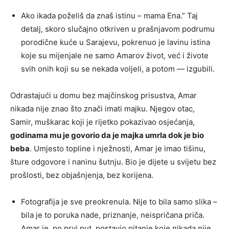
Ako ikada poželiš da znaš istinu – mama Ena.” Taj
detalj, skoro slučajno otkriven u prašnjavom podrumu
porodične kuće u Sarajevu, pokrenuo je lavinu istina
koje su mijenjale ne samo Amarov život, već i živote
svih onih koji su se nekada voljeli, a potom — izgubili.
Odrastajući u domu bez majčinskog prisustva, Amar
nikada nije znao što znači imati majku. Njegov otac,
Samir, muškarac koji je rijetko pokazivao osjećanja,
godinama mu je govorio da je majka umrla dok je bio
beba
. Umjesto topline i nježnosti, Amar je imao tišinu,
šture odgovore i naninu šutnju. Bio je dijete u svijetu bez
prošlosti, bez objašnjenja, bez korijena.
Fotografija je sve preokrenula. Nije to bila samo slika –
bila je to poruka nade, priznanje, neispričana priča.
Amar je, po prvi put, postavio pitanje koje nikada nije