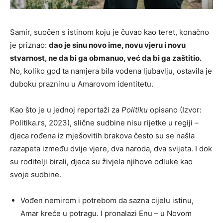
Samir, suočen s istinom koju je čuvao kao teret, konačno
je priznao:
dao je sinu novo ime, novu vjeru i novu
stvarnost, ne da bi ga obmanuo, već da bi ga zaštitio.
No, koliko god ta namjera bila vođena ljubavlju, ostavila je
duboku prazninu u Amarovom identitetu.
Kao što je u jednoj reportaži za
Politiku
opisano (Izvor:
Politika.rs, 2023), slične sudbine nisu rijetke u regiji –
djeca rođena iz mješovitih brakova često su se našla
razapeta između dvije vjere, dva naroda, dva svijeta. I dok
su roditelji birali, djeca su živjela njihove odluke kao
svoje sudbine.
Vođen nemirom i potrebom da sazna cijelu istinu,
Amar kreće u potragu. I pronalazi Enu – u Novom