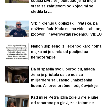
sudski izvršitelj pokucao je na moja
vrata sa zahtjevom od kojeg mi se
sledila krv...
Srbin krenuo u obilazak Hrvatske, pa
doživeo šok: Kada su mu videli tablice,
izgovorili neverovatnu rečenicu! VIDEO
Nakon uspješno izliječenog karcinoma
majka mi je umrla od posljedica
hemoterapije ……
Da bi spasila svoju porodicu, mlada
žena je pristala da se uda za
milijardera sa užasno unakaženim
licem. Ali prve bračne noći, čovjek je...
Kad mi je Petra izlila zdjelu vrele juhe
od rebaraca po glavi, za stolom se