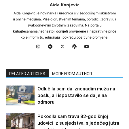
Aida Konjevic
Aida Konjević je novinarka i urednica s višegodišnjim iskustvom
u online medijima. Piše o društvenim temama, porodici, zdravlju i
svakodnevnim životnim izazovima. Na portalu
kuhajtesanama.net nastoji donijeti provjerene i inspirativne priče
koje informišu, educiraju i pokreću pozitivne promjene.
RELATED ARTICLES
MORE FROM AUTHOR
Odlučila sam da iznenadim muža na
poslu, ali ispostavilo se da je na
odmoru.
Pokosila sam travu 82-godišnjoj
udovici iz susjedstva; sljedećeg jutra