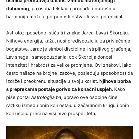
osmica predstavlja balans između materijalnog i
duhovnog
, pa osoba tek kada pronađe unutrašnju
harmoniju može u potpunosti ostvariti svoj potencijal.
Astrolozi posebno ističu tri znaka: Jarca, Lava i Škorpiju.
Njihova energija, kažu, nosi predispoziciju za privlačenje
bogatstva. Jarac je simbol discipline i strpljivog građenja,
Lav snage i samopouzdanja, dok Škorpija donosi
intenzitet i hrabrost za velike promjene. Ovi znakovi, iako
često nailaze na brojne izazove, posjeduju sposobnost da
izdrže i preokrenu situacije u svoju korist.
Njihova borba
s preprekama postaje gorivo za konačni uspjeh.
Kako
piše portal
Astrologija.ba
, upravo ove osobine čine
razliku između onih koji ostaju u začaranom krugu i onih
koji uspiju preći na viši nivo prosperiteta.