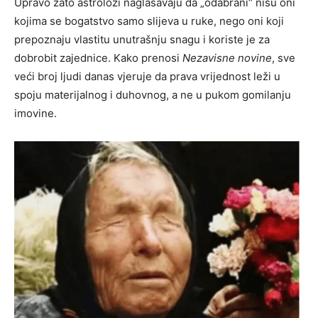
Upravo zato astrolozi naglašavaju da „odabrani“ nisu oni
kojima se bogatstvo samo slijeva u ruke, nego oni koji
prepoznaju vlastitu unutrašnju snagu i koriste je za
dobrobit zajednice. Kako prenosi
Nezavisne novine
, sve
veći broj ljudi danas vjeruje da prava vrijednost leži u
spoju materijalnog i duhovnog, a ne u pukom gomilanju
imovine.