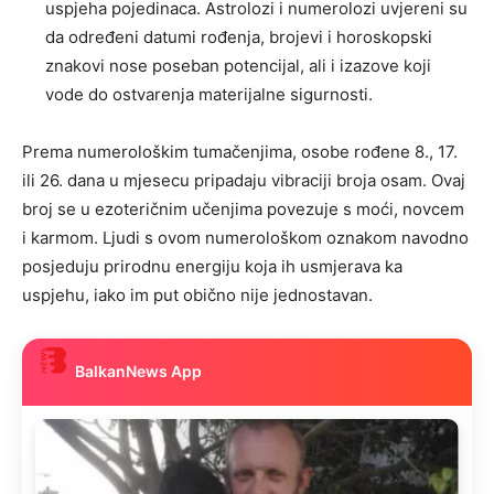
uspjeha pojedinaca. Astrolozi i numerolozi uvjereni su
da određeni datumi rođenja, brojevi i horoskopski
znakovi nose poseban potencijal, ali i izazove koji
vode do ostvarenja materijalne sigurnosti.
Prema numerološkim tumačenjima, osobe rođene 8., 17.
ili 26. dana u mjesecu pripadaju vibraciji broja osam. Ovaj
broj se u ezoteričnim učenjima povezuje s moći, novcem
i karmom. Ljudi s ovom numerološkom oznakom navodno
posjeduju prirodnu energiju koja ih usmjerava ka
uspjehu, iako im put obično nije jednostavan.
BalkanNews App