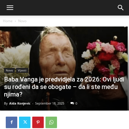
Home
Novo
Novo
Vijesti
Baba Vanga je predvidjela za 2026: Ovi ljudi
su rođeni da se obogate – da li ste među
njima?
By
Aida Konjevic
-
September 18, 2025
0