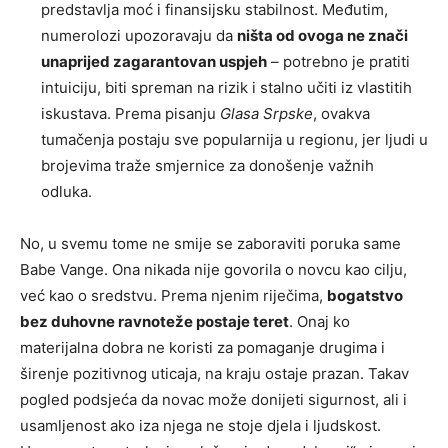
predstavlja moć i finansijsku stabilnost. Međutim,
numerolozi upozoravaju da
ništa od ovoga ne znači
unaprijed zagarantovan uspjeh
– potrebno je pratiti
intuiciju, biti spreman na rizik i stalno učiti iz vlastitih
iskustava. Prema pisanju
Glasa Srpske
, ovakva
tumačenja postaju sve popularnija u regionu, jer ljudi u
brojevima traže smjernice za donošenje važnih
odluka.
No, u svemu tome ne smije se zaboraviti poruka same
Babe Vange. Ona nikada nije govorila o novcu kao cilju,
već kao o sredstvu. Prema njenim riječima,
bogatstvo
bez duhovne ravnoteže postaje teret
. Onaj ko
materijalna dobra ne koristi za pomaganje drugima i
širenje pozitivnog uticaja, na kraju ostaje prazan. Takav
pogled podsjeća da novac može donijeti sigurnost, ali i
usamljenost ako iza njega ne stoje djela i ljudskost.