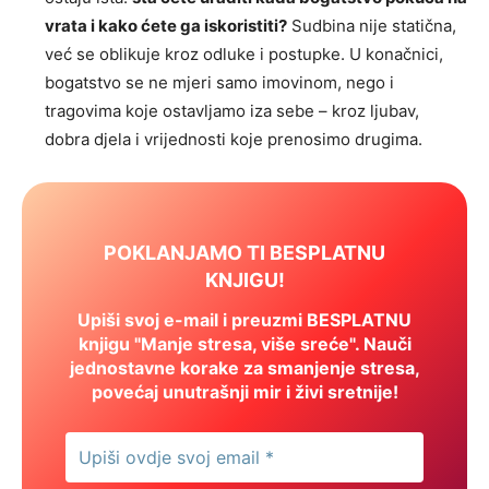
vrata i kako ćete ga iskoristiti?
Sudbina nije statična,
već se oblikuje kroz odluke i postupke. U konačnici,
bogatstvo se ne mjeri samo imovinom, nego i
tragovima koje ostavljamo iza sebe – kroz ljubav,
dobra djela i vrijednosti koje prenosimo drugima.
POKLANJAMO TI BESPLATNU
KNJIGU!
Upiši svoj e-mail i preuzmi BESPLATNU
knjigu "Manje stresa, više sreće". Nauči
jednostavne korake za smanjenje stresa,
povećaj unutrašnji mir i živi sretnije!