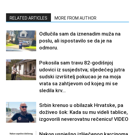
RELATED ARTICLES
MORE FROM AUTHOR
Odlučila sam da iznenadim muža na
poslu, ali ispostavilo se da je na
odmoru.
Pokosila sam travu 82-godišnjoj
udovici iz susjedstva; sljedećeg jutra
sudski izvršitelj pokucao je na moja
vrata sa zahtjevom od kojeg mi se
sledila krv...
Srbin krenuo u obilazak Hrvatske, pa
doživeo šok: Kada su mu videli tablice,
izgovorili neverovatnu rečenicu! VIDEO
Nakon uspješno izliječenog karcinoma