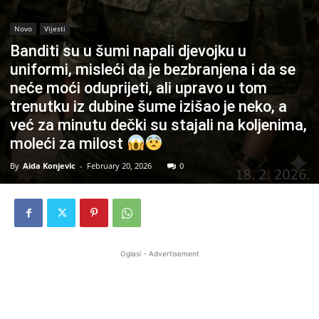
Novo
Vijesti
Banditi su u šumi napali djevojku u
uniformi, misleći da je bezbranjena i da se
neće moći oduprijeti, ali upravo u tom
trenutku iz dubine šume izišao je neko, a
već za minutu dečki su stajali na koljenima,
moleći za milost
By
Aida Konjevic
-
February 20, 2026
0
Oglasi - Advertisement