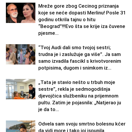
Mreže gore zbog Cecinog priznanja
koje se neće dopasti Merlinu! Posle 31
godinu otkrila tajnu o hitu
“Beograd”!!!Evo šta se krije iza čuvene
pjesme...
“Tvoj Audi dali smo tvojoj sestri;
trudna je i zaslužuje ga više”. Ja sam
samo izvadila fascikl s krivotvorenim
potpisima, dugom i snimkom iz...
„Tata je stavio nešto u trbuh moje
sestre”, rekla je sedmogodišnja
djevojčica službeniku na prijemnom
pultu. Zatim je pojasnila: „Natjerao ju
je da to...
Odvela sam svoju smrtno bolesnu kćer
da vidi more i tako joj ispunila