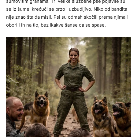
šumovitim granama. Tri velike službene pse pojavile su
se iz šume, krećući se brzo i uzbudljivo. Niko od bandita
nije znao šta da misli. Psi su odmah skočili prema njima i
oborili ih na tlo, bez ikakve šanse da se spase.