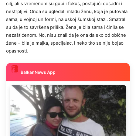
cilj, ali s vremenom su gubili fokus, postajući dosadni i
nestrpljivi. Onda su ugledali mladu ženu, koja je putovala
sama, u vojnoj uniformi, na uskoj šumskoj stazi. Smatrali
su da je to savršena prilika. Žena je bila sama i činila se
nezaštićenom. No, nisu znali da je ona daleko od obične
žene – bila je majka, specijalac, i neko tko se nije bojao
opasnosti.
BalkanNews App