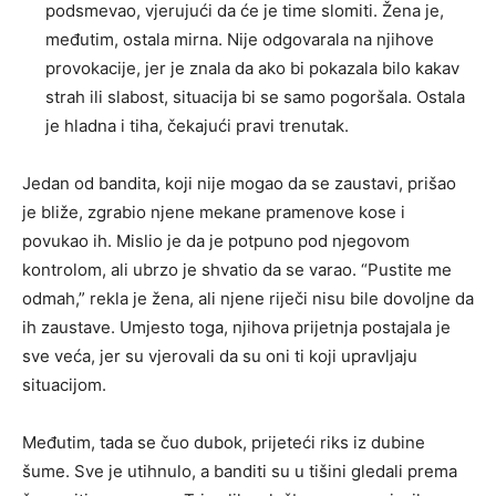
podsmevao, vjerujući da će je time slomiti. Žena je,
međutim, ostala mirna. Nije odgovarala na njihove
provokacije, jer je znala da ako bi pokazala bilo kakav
strah ili slabost, situacija bi se samo pogoršala. Ostala
je hladna i tiha, čekajući pravi trenutak.
Jedan od bandita, koji nije mogao da se zaustavi, prišao
je bliže, zgrabio njene mekane pramenove kose i
povukao ih. Mislio je da je potpuno pod njegovom
kontrolom, ali ubrzo je shvatio da se varao. “Pustite me
odmah,” rekla je žena, ali njene riječi nisu bile dovoljne da
ih zaustave. Umjesto toga, njihova prijetnja postajala je
sve veća, jer su vjerovali da su oni ti koji upravljaju
situacijom.
Međutim, tada se čuo dubok, prijeteći riks iz dubine
šume. Sve je utihnulo, a banditi su u tišini gledali prema