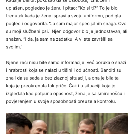
Kada je bandit pokušao da se oslobodi, izmučen i
uplašen, pogledao je ženu i pitao: “Ko si ti?” To je bio
trenutak kada je žena ispravila svoju uniformu, podigla
pogled i odgovorila: “Ja sam major specijalnih snaga. Ovo
su moji službeni psi.” Njen odgovor bio je jednostavan, ali
snažan. “I da, ja sam na zadatku. A vi ste završili sa
svojim.”
Njene reči nisu bile samo informacije, već poruka o snazi
i hrabrosti koja se nalazi u tišini i odlučnosti. Banditi su
znali da su sada u bezizlaznoj situaciji, a ona je bila ta
koja je preokrenula tok priče. Čak i u situaciji koja je
izgledala kao potpuna opasnost, žena je sa smirenošću i
povjerenjem u svoje sposobnosti preuzela kontrolu.