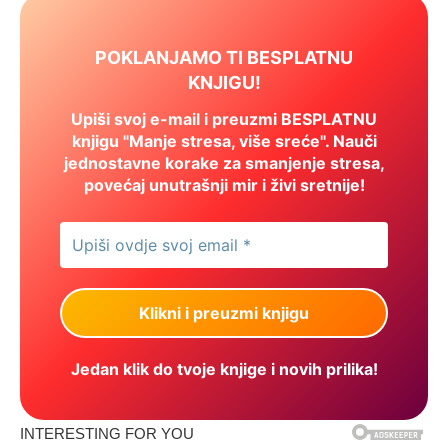
POKLANJAMO TI BESPLATNU
KNJIGU!
Upiši svoj e-mail i preuzmi BESPLATNU
knjigu "Manje stresa, više sreće". Nauči
jednostavne korake za smanjenje stresa,
povećaj unutrašnji mir i živi sretnije!
Jedan klik do tvoje knjige i novih prilika!