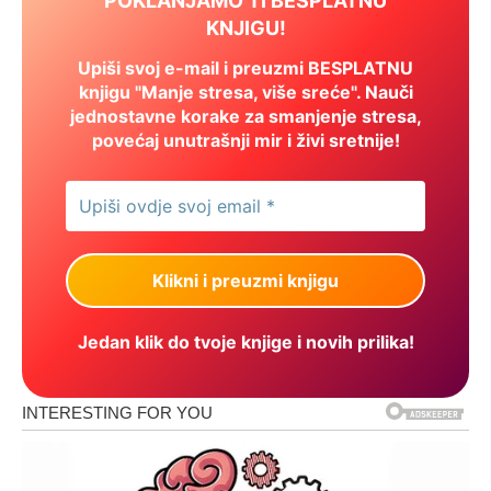
POKLANJAMO TI BESPLATNU
KNJIGU!
Upiši svoj e-mail i preuzmi BESPLATNU
knjigu "Manje stresa, više sreće". Nauči
jednostavne korake za smanjenje stresa,
povećaj unutrašnji mir i živi sretnije!
Jedan klik do tvoje knjige i novih prilika!