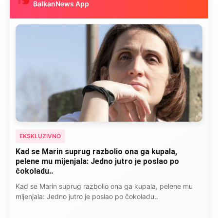
BalkanNews App
EKSKLUZIVNO
“Isidora je govorila šta ju je razbolelo: “Nisam jela
kobasice, niti pušila cigare, ali ovo je
najkancerogenije…”
Isidora je govorila šta ju je razbolelo: “Nisam jela kobasice,
niti pušila cigare, ali ovo je najkancerogenije…”