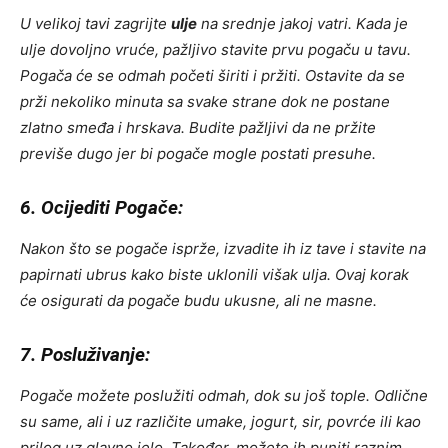
U velikoj tavi zagrijte
ulje
na srednje jakoj vatri. Kada je
ulje dovoljno vruće, pažljivo stavite prvu pogaču u tavu.
Pogača će se odmah početi širiti i pržiti. Ostavite da se
prži nekoliko minuta sa svake strane dok ne postane
zlatno smeđa i hrskava. Budite pažljivi da ne pržite
previše dugo jer bi pogače mogle postati presuhe.
6. Ocijediti Pogače:
Nakon što se pogače isprže, izvadite ih iz tave i stavite na
papirnati ubrus kako biste uklonili višak ulja. Ovaj korak
će osigurati da pogače budu ukusne, ali ne masne.
7. Posluživanje:
Pogače možete poslužiti odmah, dok su još tople. Odlične
su same, ali i uz različite umake, jogurt, sir, povrće ili kao
prilog uz glavno jelo. Također, možete ih puniti raznim