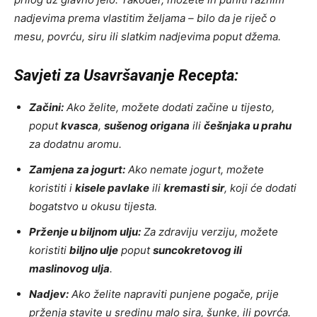
nadjevima prema vlastitim željama – bilo da je riječ o
mesu, povrću, siru ili slatkim nadjevima poput džema.
Savjeti za Usavršavanje Recepta:
Začini:
Ako želite, možete dodati začine u tijesto,
poput
kvasca
,
sušenog origana
ili
češnjaka u prahu
za dodatnu aromu.
Zamjena za jogurt:
Ako nemate jogurt, možete
koristiti i
kisele pavlake
ili
kremasti sir
, koji će dodati
bogatstvo u okusu tijesta.
Prženje u biljnom ulju:
Za zdraviju verziju, možete
koristiti
biljno ulje
poput
suncokretovog ili
maslinovog ulja
.
Nadjev:
Ako želite napraviti punjene pogače, prije
prženja stavite u sredinu malo sira, šunke, ili povrća.