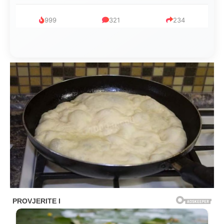
753
182
95