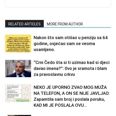
RELATED ARTICLES
MORE FROM AUTHOR
Nakon što sam otišao u penziju sa 64
godine, osjećao sam se veoma
usamljeno.
“Crni Čedo šta si ti uzimao kad si djeci
davao imena?”: 0vo je sramota i blam
za pravoslavnu crkvu
NEKO JE UPORNO ZVAO MOG MUŽA
NA TELEFON, A ON SE NIJE JAVLJAO:
Zapamtila sam broj i poslala poruku,
KAD MI JE POSLALA OVU...