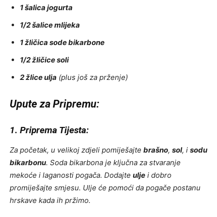
1 šalica jogurta
1/2 šalice mlijeka
1 žličica sode bikarbone
1/2 žličice soli
2 žlice ulja
(plus još za prženje)
Upute za Pripremu:
1. Priprema Tijesta:
Za početak, u velikoj zdjeli pomiješajte
brašno
,
sol
, i
sodu
bikarbonu
. Soda bikarbona je ključna za stvaranje
mekoće i laganosti pogača. Dodajte
ulje
i dobro
promiješajte smjesu. Ulje će pomoći da pogače postanu
hrskave kada ih pržimo.