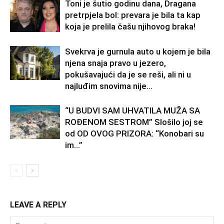
Toni je šutio godinu dana, Dragana
pretrpjela bol: prevara je bila ta kap
koja je prelila čašu njihovog braka!
Svekrva je gurnula auto u kojem je bila
njena snaja pravo u jezero,
pokušavajući da je se reši, ali ni u
najluđim snovima nije...
“U BUDVI SAM UHVATILA MUŽA SA
ROĐENOM SESTROM” Slošilo joj se
od OD OVOG PRIZORA: “Konobari su
im…”
LEAVE A REPLY