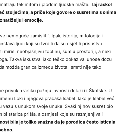
smatraju tek mitom i plodom ljudske mašte.
Taj raskol
eć stoljećima, a priče koje govore o susretima s onima
znatiželju i emocije.
e nemoguće zamisliti“. Ipak, istorija, mitologija i
tava ljudi koji su tvrdili da su osjetili prisustvo
i miris, neobjašnjivu toplinu, šum u prostoriji, a neki
loga. Takva iskustva, iako teško dokaziva, unose dozu
da možda granica između života i smrti nije tako
e privukla veliku pažnju javnosti dolazi iz Škotske. U
menu Loki i njegova prabaka Isabel. Iako je Isabel već
u vezu s unukom svoje unuke. Svaki njihov susret bio
 bi starica prišla, a osmjesi koje su razmjenjivali
ost bila je toliko snažna da je porodica često isticala
sebno.