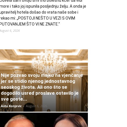
Odvela sam svoju smrtno bolesnu kćer da vidi
more i tako joj ispunila posljednju želju. A onda je
upravitelj hotela došao do vrata naše sobe i
rekao mi: „POSTOJI NEŠTO U VEZI S OVIM
PUTOVANJEM ŠTO VI NE ZNATE.“
August 6, 2026
Nije pozvao svoju majku na vjenčanje
jer se stidio njenog jednostavnog
seoskog života. Ali ono što se
dogodilo usred proslave ostavilo je
sve goste...
Aida Konjevic
-
August 6, 2026