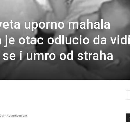
eveta uporno mahala
je otac odlucio da vid
 se i umro od straha
asi - Advertisement