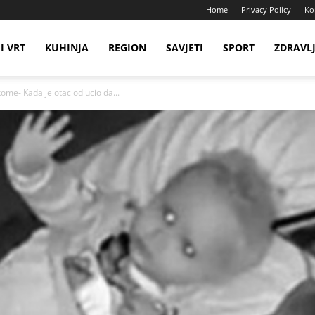
Home
Privacy Policy
Ko
I VRT
KUHINJA
REGION
SAVJETI
SPORT
ZDRAVL
ome- Kada je otac odlucio da...