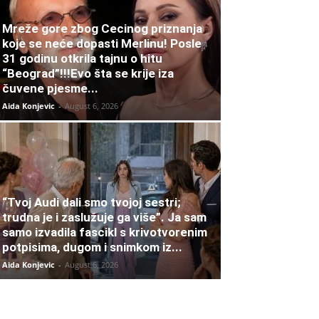
Mreže gore zbog Cecinog priznanja
koje se neće dopasti Merlinu! Posle
31 godinu otkrila tajnu o hitu
“Beograd”!!!Evo šta se krije iza
čuvene pjesme...
Aida Konjevic
-
August 6, 2026
“Tvoj Audi dali smo tvojoj sestri;
trudna je i zaslužuje ga više”. Ja sam
samo izvadila fascikl s krivotvorenim
potpisima, dugom i snimkom iz...
Aida Konjevic
-
August 6, 2026