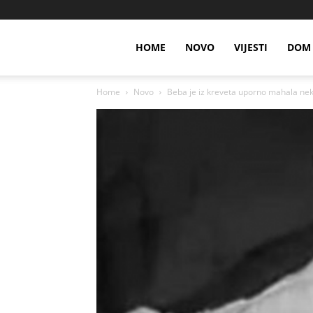
HOME
NOVO
VIJESTI
DOM 
Home
Novo
Beba je iz kreveta uporno mahala nek