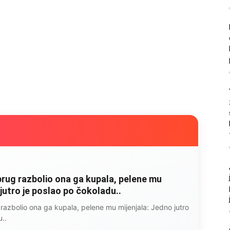
ila šta ju je razbolelo: “Nisam jela kobasice,
e, ali ovo je najkancerogenije…”
a ju je razbolelo: “Nisam jela kobasice, niti pušila cigare,
genije…”