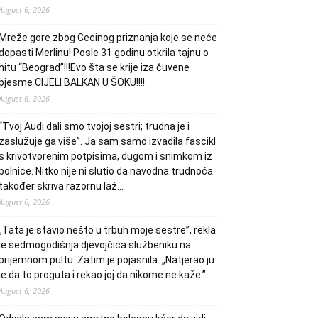
August 6, 2026
Mreže gore zbog Cecinog priznanja koje se neće
dopasti Merlinu! Posle 31 godinu otkrila tajnu o
hitu “Beograd”!!!Evo šta se krije iza čuvene
pjesme CIJELI BALKAN U ŠOKU!!!!
August 6, 2026
“Tvoj Audi dali smo tvojoj sestri; trudna je i
zaslužuje ga više”. Ja sam samo izvadila fascikl
s krivotvorenim potpisima, dugom i snimkom iz
bolnice. Nitko nije ni slutio da navodna trudnoća
također skriva razornu laž…
August 6, 2026
„Tata je stavio nešto u trbuh moje sestre”, rekla
je sedmogodišnja djevojčica službeniku na
prijemnom pultu. Zatim je pojasnila: „Natjerao ju
je da to proguta i rekao joj da nikome ne kaže.”
August 6, 2026