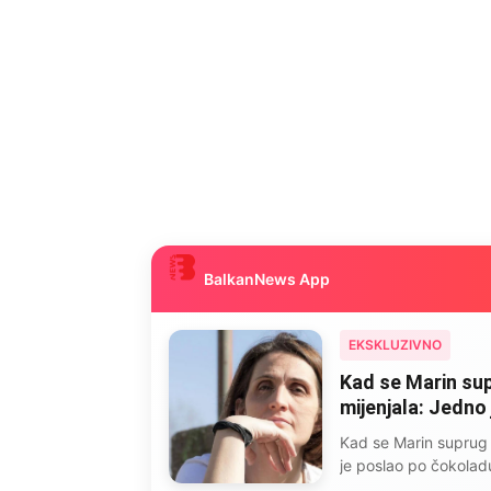
BalkanNews App
EKSKLUZIVNO
“Isidora je govor
niti pušila cigar
Isidora je govorila št
ali ovo je najkancero