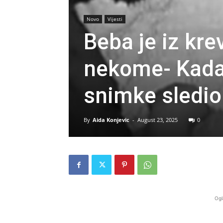
Novo
Vijesti
Beba je iz kr
nekome- Kada 
snimke sledio
By
Aida Konjevic
-
August 23, 2025
0
Ogl