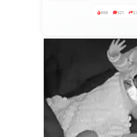
753
182
9