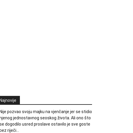
Najnovije
Nije pozvao svoju majku na vjenčanje jer se stidio
njenog jednostavnog seoskog života. Ali ono što
se dogodilo usred proslave ostavilo je sve goste
bez riječi…