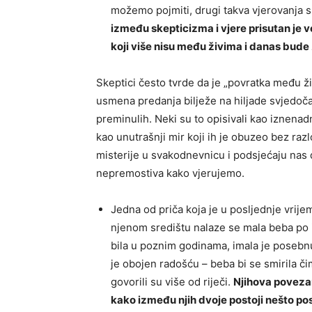
možemo pojmiti, drugi takva vjerovanja 
između skepticizma i vjere prisutan je v
koji više nisu među živima i danas bude 
Skeptici često tvrde da je „povratka među živ
usmena predanja bilježe na hiljade svjedočans
preminulih. Neki su to opisivali kao iznenadn
kao unutrašnji mir koji ih je obuzeo bez raz
misterije u svakodnevnicu i podsjećaju nas 
nepremostiva kako vjerujemo.
Jedna od priča koja je u posljednje vrijem
njenom središtu nalaze se mala beba po i
bila u poznim godinama, imala je posebn
je obojen radošću – beba bi se smirila čim
govorili su više od riječi.
Njihova povezan
kako između njih dvoje postoji nešto po