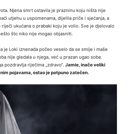
vota. Njena smrt ostavila je prazninu koju ništa nije
ći utjehu u uspomenama, dijelila priče i sjećanja, a
 riječi ukućana o prabaki koju je volio. Sve je djelovalo
ešto što niko nije mogao objasniti.
da je Loki iznenada počeo veselo da se smije i maše
eba nije gledala u njega, već u prazan ugao sobe.
 pozdravlja riječima „zdravo“.
Jamie, inače veliki
odnim pojavama, ostao je potpuno zatečen.