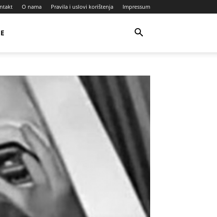
ntakt
O nama
Pravila i uslovi korištenja
Impressum
JE