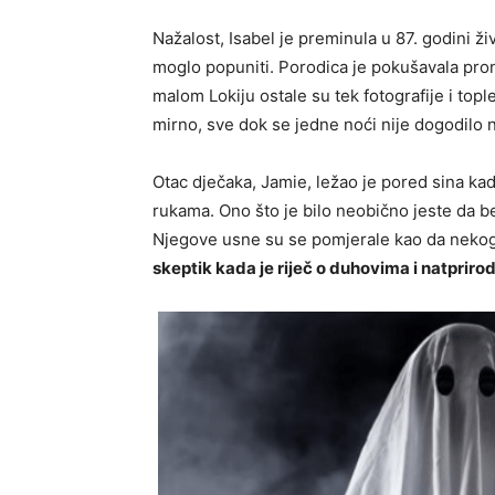
Nažalost, Isabel je preminula u 87. godini ži
moglo popuniti. Porodica je pokušavala prona
malom Lokiju ostale su tek fotografije i tople
mirno, sve dok se jedne noći nije dogodilo n
Otac dječaka, Jamie, ležao je pored sina ka
rukama. Ono što je bilo neobično jeste da b
Njegove usne su se pomjerale kao da nekoga
skeptik kada je riječ o duhovima i natprir