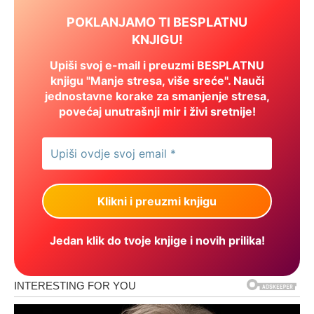
POKLANJAMO TI BESPLATNU
KNJIGU!
Upiši svoj e-mail i preuzmi BESPLATNU
knjigu "Manje stresa, više sreće". Nauči
jednostavne korake za smanjenje stresa,
povećaj unutrašnji mir i živi sretnije!
Jedan klik do tvoje knjige i novih prilika!