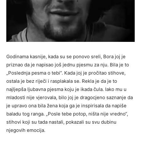
Godinama kasnije, kada su se ponovo sreli, Bora joj je
priznao da je napisao još jednu pjesmu za nju. Bila je to
„Poslednja pesma o tebi“. Kada joj je pročitao stihove,
ostala je bez riječi i rasplakala se. Rekla je da je to
najljepša ljubavna pjesma koju je ikada čula. Iako mu u
mladosti nije vjerovala, bilo joj je dragocjeno saznanje da
je upravo ona bila žena koja ga je inspirisala da napiše
baladu tog ranga. „Posle tebe potop, ništa nije vredno“,
stihovi koji su tada nastali, pokazali su svu dubinu
njegovih emocija.