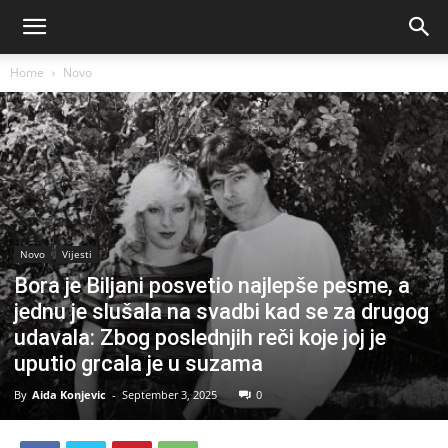
Home
Novo
Novo
Vijesti
Bora je Biljani posvetio najlepše pesme, a
jednu je slušala na svadbi kad se za drugog
udavala: Zbog poslednjih reči koje joj je
uputio grcala je u suzama
By
Aida Konjevic
-
September 3, 2025
0