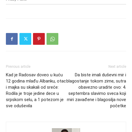
Previous article
Next article
Kad je Radosav doveo u kuću
Da biste imali duševni mir i
12 godina mlađu Albanku, otac
blagostanje tokom zime, sutra
i majka su skakali od sreće:
obavezno uradite ovo: 4.
Rodila je troje jedine dece u
septembra slavimo sveca koji
srpskom selu, a 1 potezom je
miri zavađene i blagosilja nove
sve oduševila
početke