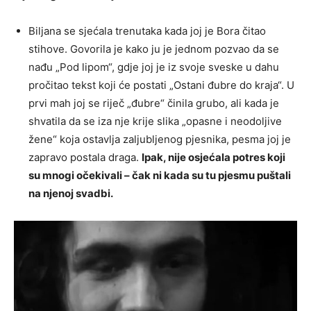
Biljana se sjećala trenutaka kada joj je Bora čitao
stihove. Govorila je kako ju je jednom pozvao da se
nađu „Pod lipom“, gdje joj je iz svoje sveske u dahu
pročitao tekst koji će postati „Ostani đubre do kraja“. U
prvi mah joj se riječ „đubre“ činila grubo, ali kada je
shvatila da se iza nje krije slika „opasne i neodoljive
žene“ koja ostavlja zaljubljenog pjesnika, pesma joj je
zapravo postala draga.
Ipak, nije osjećala potres koji
su mnogi očekivali – čak ni kada su tu pjesmu puštali
na njenoj svadbi.