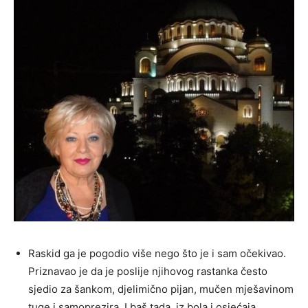
Raskid ga je pogodio više nego što je i sam očekivao.
Priznavao je da je poslije njihovog rastanka često
sjedio za šankom, djelimično pijan, mučen mješavinom
tuge i samoprezira. I baš tada, iz bola i osjećaja