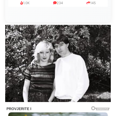
1.0K
234
145