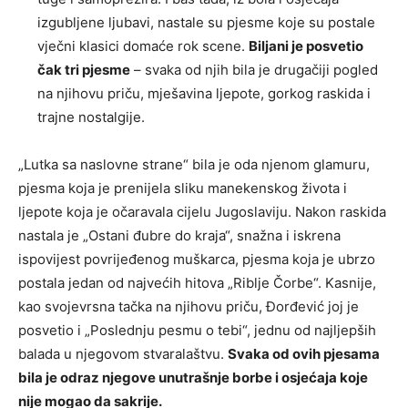
izgubljene ljubavi, nastale su pjesme koje su postale
vječni klasici domaće rok scene.
Biljani je posvetio
čak tri pjesme
– svaka od njih bila je drugačiji pogled
na njihovu priču, mješavina ljepote, gorkog raskida i
trajne nostalgije.
„Lutka sa naslovne strane“ bila je oda njenom glamuru,
pjesma koja je prenijela sliku manekenskog života i
ljepote koja je očaravala cijelu Jugoslaviju. Nakon raskida
nastala je „Ostani đubre do kraja“, snažna i iskrena
ispovijest povrijeđenog muškarca, pjesma koja je ubrzo
postala jedan od najvećih hitova „Riblje Čorbe“. Kasnije,
kao svojevrsna tačka na njihovu priču, Đorđević joj je
posvetio i „Poslednju pesmu o tebi“, jednu od najljepših
balada u njegovom stvaralaštvu.
Svaka od ovih pjesama
bila je odraz njegove unutrašnje borbe i osjećaja koje
nije mogao da sakrije.