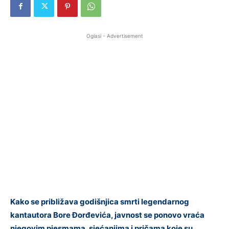
Oglasi - Advertisement
Kako se približava godišnjica smrti legendarnog
kantautora Bore Đorđevića, javnost se ponovo vraća
njegovim pjesmama, sjećanjima i pričama koje su