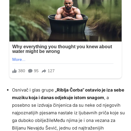
Osnivač i glas grupe
„Riblja Čorba“ ostavio je iza sebe
muziku koja i danas odjekuje istom snagom
, a
posebno se izdvaja činjenica da su neke od njegovih
najpoznatijih pjesama nastale iz ljubavnih priča koje su
ga duboko obilježileMeđu njima je i ona vezana za
Biljanu Nevajdu Šević, jednu od najtraženijih