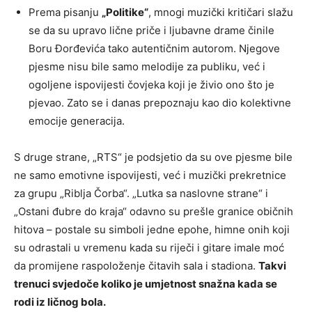
Prema pisanju
„Politike“
, mnogi muzički kritičari slažu
se da su upravo lične priče i ljubavne drame činile
Boru Đorđevića tako autentičnim autorom. Njegove
pjesme nisu bile samo melodije za publiku, već i
ogoljene ispovijesti čovjeka koji je živio ono što je
pjevao. Zato se i danas prepoznaju kao dio kolektivne
emocije generacija.
S druge strane, „RTS“ je podsjetio da su ove pjesme bile
ne samo emotivne ispovijesti, već i muzički prekretnice
za grupu „Riblja Čorba“. „Lutka sa naslovne strane“ i
„Ostani đubre do kraja“ odavno su prešle granice običnih
hitova – postale su simboli jedne epohe, himne onih koji
su odrastali u vremenu kada su riječi i gitare imale moć
da promijene raspoloženje čitavih sala i stadiona.
Takvi
trenuci svjedoče koliko je umjetnost snažna kada se
rodi iz ličnog bola.