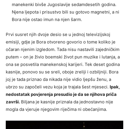
manekenki bivše Jugoslavije sedamdesetih godina.
Njena ljepota i prisustvo bili su gotovo magnetni, a ni
Bora nije ostao imun na njen šarm.
Prvi susret njih dvoje desio se u jednoj televizijskoj
emisiji, gdje je Bora otvoreno govorio o tome koliko je
očaran njenim izgledom. Tada nisu nastavili zajedničkim
putem – on je živio boemski život pun muzike i lutanja, a
ona se posvetila manekenskoj karijeri. Tek deset godina
kasnije, ponovo su se sreli, oboje zreliji i ozbiljniji. Bora
joj je tada priznao da nikada nije vidio ljepšu ženu, a
ubrzo su započeli vezu koja je trajala šest mjeseci.
Ipak,
nedostatak povjerenja presudio je da se njihova priča
završi.
Biljana je kasnije priznala da jednostavno nije
mogla da vjeruje njegovim riječima ni obećanjima.