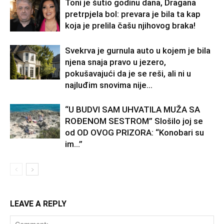
Toni je šutio godinu dana, Dragana
pretrpjela bol: prevara je bila ta kap
koja je prelila čašu njihovog braka!
Svekrva je gurnula auto u kojem je bila
njena snaja pravo u jezero,
pokušavajući da je se reši, ali ni u
najluđim snovima nije...
“U BUDVI SAM UHVATILA MUŽA SA
ROĐENOM SESTROM” Slošilo joj se
od OD OVOG PRIZORA: “Konobari su
im…”
LEAVE A REPLY