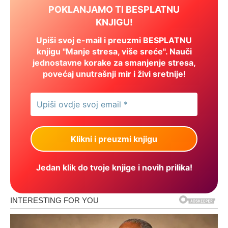
POKLANJAMO TI BESPLATNU
KNJIGU!
Upiši svoj e-mail i preuzmi BESPLATNU
knjigu "Manje stresa, više sreće". Nauči
jednostavne korake za smanjenje stresa,
povećaj unutrašnji mir i živi sretnije!
Jedan klik do tvoje knjige i novih prilika!