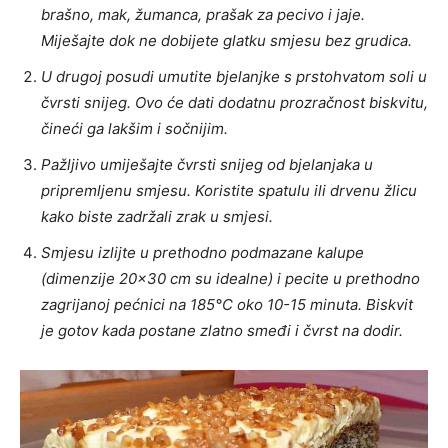
brašno, mak, žumanca, prašak za pecivo i jaje.
Miješajte dok ne dobijete glatku smjesu bez grudica.
U drugoj posudi umutite bjelanjke s prstohvatom soli u
čvrsti snijeg. Ovo će dati dodatnu prozračnost biskvitu,
čineći ga lakšim i sočnijim.
Pažljivo umiješajte čvrsti snijeg od bjelanjaka u
pripremljenu smjesu. Koristite spatulu ili drvenu žlicu
kako biste zadržali zrak u smjesi.
Smjesu izlijte u prethodno podmazane kalupe
(dimenzije 20×30 cm su idealne) i pecite u prethodno
zagrijanoj pećnici na 185°C oko 10-15 minuta. Biskvit
je gotov kada postane zlatno smeđi i čvrst na dodir.