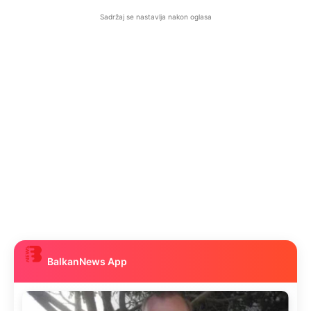
Sadržaj se nastavlja nakon oglasa
BalkanNews App