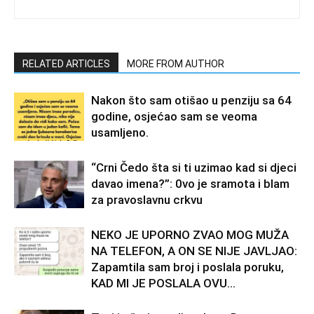
RELATED ARTICLES
MORE FROM AUTHOR
Nakon što sam otišao u penziju sa 64
godine, osjećao sam se veoma
usamljeno.
“Crni Čedo šta si ti uzimao kad si djeci
davao imena?”: 0vo je sramota i blam
za pravoslavnu crkvu
NEKO JE UPORNO ZVAO MOG MUŽA
NA TELEFON, A ON SE NIJE JAVLJAO:
Zapamtila sam broj i poslala poruku,
KAD MI JE POSLALA OVU...