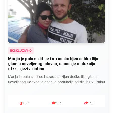
EKSKLUZIVNO
Kad se Marin suprug razbolio ona ga kupala,
pelene mu mijenjala: Jedno jutro je poslao po
čokoladu..
Kad se Marin suprug razbolio ona ga kupala, pelene mu
mijenjala: Jedno jutro je poslao po čokoladu..
999
321
234