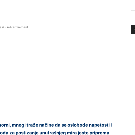
asi - Advertisement
orni, mnogi traže načine da se oslobode napetosti i
toda za postizanje unutrašnjeg mira jeste priprema