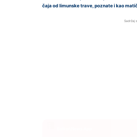
čaja od limunske trave, poznate i kao matič
Sadržaj 
BalkanNews App