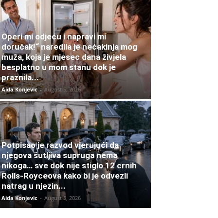
Operi mi odjeću i napravi mi
doručak!“ naredila je nećakinja mog
muža, koja je mjesec dana živjela
besplatno u mom stanu dok je
praznila...
Aida Konjevic
-
August 5, 2026
Potpisao je razvod vjerujući da
njegova šutljiva supruga nema
nikoga… sve dok nije stiglo 12 crnih
Rolls-Royceova kako bi je odvezli
natrag u njezin...
Aida Konjevic
-
August 5, 2026