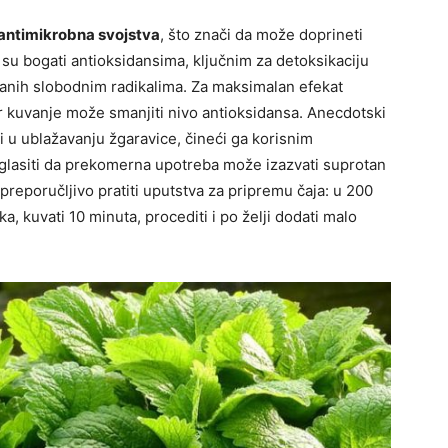
antimikrobna svojstva
, što znači da može doprineti
i su bogati antioksidansima, ključnim za detoksikaciju
zvanih slobodnim radikalima. Za maksimalan efekat
er kuvanje može smanjiti nivo antioksidansa. Anecdotski
 u ublažavanju žgaravice, čineći ga korisnim
aglasiti da prekomerna upotreba može izazvati suprotan
preporučljivo pratiti uputstva za pripremu čaja: u 200
a, kuvati 10 minuta, procediti i po želji dodati malo