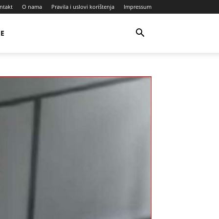
ntakt
O nama
Pravila i uslovi korištenja
Impressum
JE