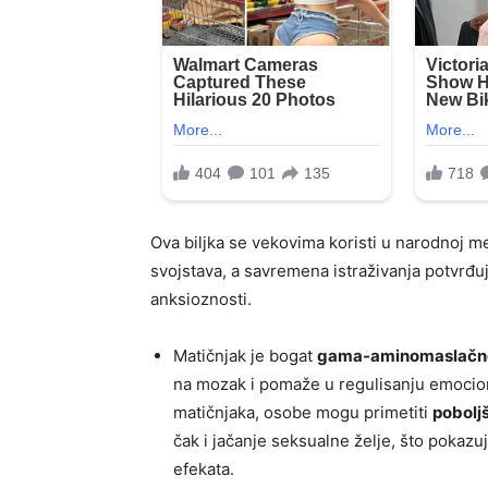
Ova biljka se vekovima koristi u narodnoj m
svojstava, a savremena istraživanja potvrđu
anksioznosti.
Matičnjak je bogat
gama-aminomaslačno
na mozak i pomaže u regulisanju emocio
matičnjaka, osobe mogu primetiti
pobolj
čak i jačanje seksualne želje, što pokazuj
efekata.