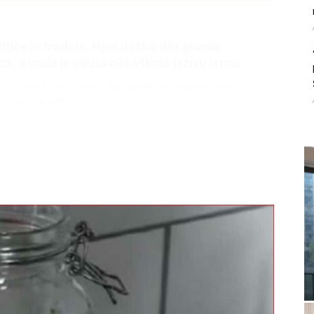
litice i stradala: Njen dečko Ilija glumio
, a onda je obdukcija otkrila jezivu istinu
ce i stradala: Njen dečko Ilija glumio ucveljenog udovca, a
ila jezivu istinu
45