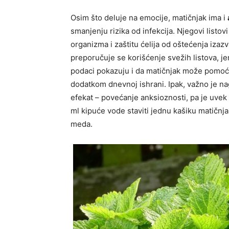
Osim što deluje na emocije, matičnjak ima i
smanjenju rizika od infekcija. Njegovi listov
organizma i zaštitu ćelija od oštećenja iza
preporučuje se korišćenje svežih listova, j
podaci pokazuju i da matičnjak može pomoći
dodatkom dnevnoj ishrani. Ipak, važno je n
efekat – povećanje anksioznosti, pa je uvek 
ml kipuće vode staviti jednu kašiku matičnjak
meda.