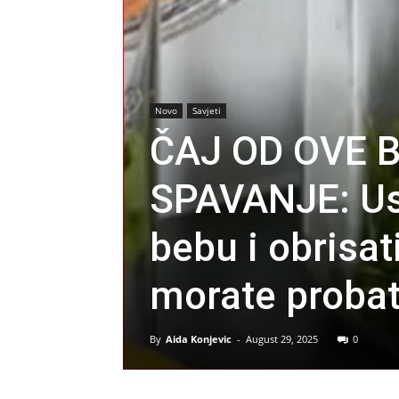
Novo
Savjeti
ČAJ OD OVE B
SPAVANJE: Us
bebu i obrisat
morate probat
By
Aida Konjevic
-
August 29, 2025
0