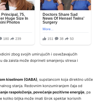
edicini zbog svojih umirujućih i osvežavajućih
ju da zaista može doprineti smanjenju stresa i
m kiselinom (GABA)
, supstancom koja direktno utiče
nalnog stanja. Redovnim konzumiranjem čaja od
šanje raspoloženja, povećanje pozitivne energije
, pa
e koliko biljka može imati širok spektar korisnih