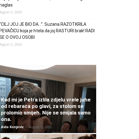
naglas
August 5, 2026
“CILJ JOJ JE BIO DA…”: Suzana RAZOTKRILA
PEVAČICU koja je htela da joj RASTURI brak! RADI
SE O OVOJ OSOBI
August 5, 2026
Kad mi je Petra izlila zdjelu vrele juhe
od rebaraca po glavi, za stolom se
prolomio smijeh. Nije se smijala samo
ona.
Aida Konjevic
-
August 5, 2026