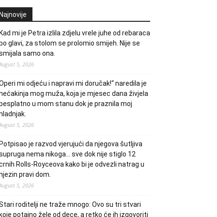
Najnovije
Kad mi je Petra izlila zdjelu vrele juhe od rebaraca
po glavi, za stolom se prolomio smijeh. Nije se
smijala samo ona.
August 5, 2026
Operi mi odjeću i napravi mi doručak!“ naredila je
nećakinja mog muža, koja je mjesec dana živjela
besplatno u mom stanu dok je praznila moj
hladnjak.
August 5, 2026
Potpisao je razvod vjerujući da njegova šutljiva
supruga nema nikoga… sve dok nije stiglo 12
crnih Rolls-Royceova kako bi je odvezli natrag u
njezin pravi dom.
August 5, 2026
Stari roditelji ne traže mnogo: Ovo su tri stvari
koje potajno žele od dece, a retko će ih izgovoriti