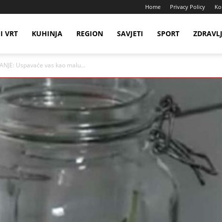
Home
Privacy Policy
Ko
I VRT
KUHINJA
REGION
SAVJETI
SPORT
ZDRAVL
ANJE: Uspavaće vas kao malu...