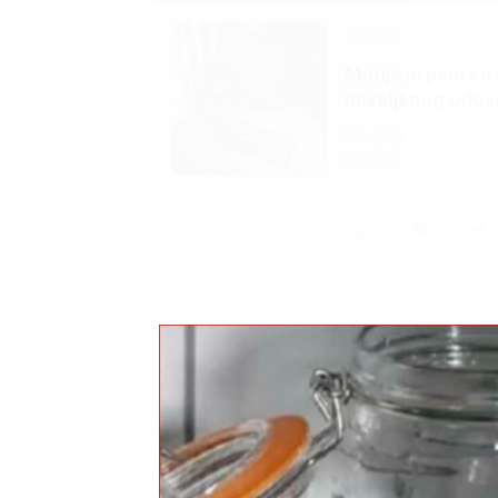
EKSKLUZIVNO
Marija je pala sa 
ucveljenog udovca
Marija je pala sa liti
onda je obdukcija otkr
1.0K
234
1