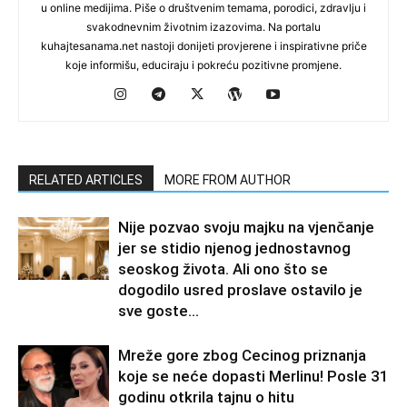
u online medijima. Piše o društvenim temama, porodici, zdravlju i
svakodnevnim životnim izazovima. Na portalu
kuhajtesanama.net nastoji donijeti provjerene i inspirativne priče
koje informišu, educiraju i pokreću pozitivne promjene.
RELATED ARTICLES
MORE FROM AUTHOR
Nije pozvao svoju majku na vjenčanje
jer se stidio njenog jednostavnog
seoskog života. Ali ono što se
dogodilo usred proslave ostavilo je
sve goste...
Mreže gore zbog Cecinog priznanja
koje se neće dopasti Merlinu! Posle 31
godinu otkrila tajnu o hitu