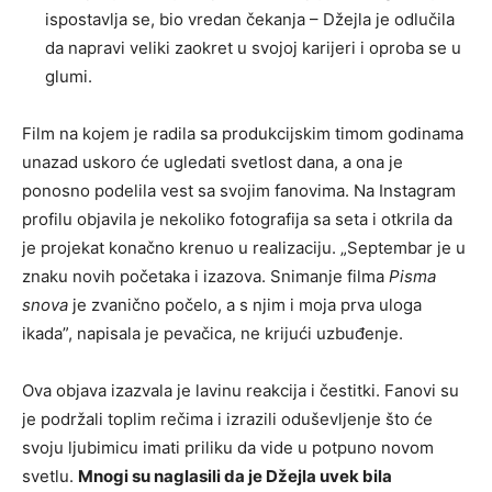
ispostavlja se, bio vredan čekanja – Džejla je odlučila
da napravi veliki zaokret u svojoj karijeri i oproba se u
glumi.
Film na kojem je radila sa produkcijskim timom godinama
unazad uskoro će ugledati svetlost dana, a ona je
ponosno podelila vest sa svojim fanovima. Na Instagram
profilu objavila je nekoliko fotografija sa seta i otkrila da
je projekat konačno krenuo u realizaciju. „Septembar je u
znaku novih početaka i izazova. Snimanje filma
Pisma
snova
je zvanično počelo, a s njim i moja prva uloga
ikada”, napisala je pevačica, ne krijući uzbuđenje.
Ova objava izazvala je lavinu reakcija i čestitki. Fanovi su
je podržali toplim rečima i izrazili oduševljenje što će
svoju ljubimicu imati priliku da vide u potpuno novom
svetlu.
Mnogi su naglasili da je Džejla uvek bila