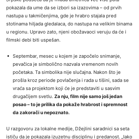
pokazala da ume da se izbori sa izazovima – od prvih
nastupa u takmičenjima, gde je hrabro stajala pred
stotinama hiljada gledalaca, do nastupa na velikim binama
u regionu. Upravo zato, njeni obožavaoci veruju da će i
filmski debi biti uspešan.
Septembar, mesec u kojem je započelo snimanje,
pevačica je simbolično nazvala vremenom novih
početaka. Ta simbolika nije slučajna. Nakon što je
prošla kroz periode povlačenja i rada u tišini, sada se
vraća sa projektom koji će je predstaviti u sasvim
drugačijem svetlu.
Za nju, film nije samo još jedan
posao – to je prilika da pokaže hrabrost i spremnost
da zakorači u nepoznato.
U razgovoru za lokalne medije, Džejlini saradnici sa seta
ističu da je pokazala izuzetnu disciplinu i predanost. „Iako