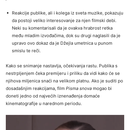
Reakcije publike, ali i kolega iz sveta muzike, pokazuju
da postoji veliko interesovanje za njen filmski debi.
Neki su komentarisali da je ovakva hrabrost retka
među mladim izvođačima, dok su drugi naglasili da je
upravo ovo dokaz da je Džejla umetnica u punom
smislu te reči.
Kako se snimanje nastavlja, očekivanja rastu. Publika s
nestrpljenjem čeka premijeru i priliku da vidi kako će se
njihova miljenica snaći na velikom platnu. Ako je suditi po
dosadašnjim reakcijama, film
Pisma snova
mogao bi
doneti jedno od najvećih iznenađenja domaće
kinematografije u narednom periodu.