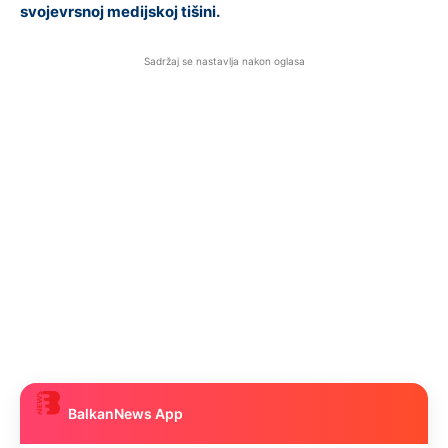
svojevrsnoj medijskoj tišini.
Sadržaj se nastavlja nakon oglasa
BalkanNews App