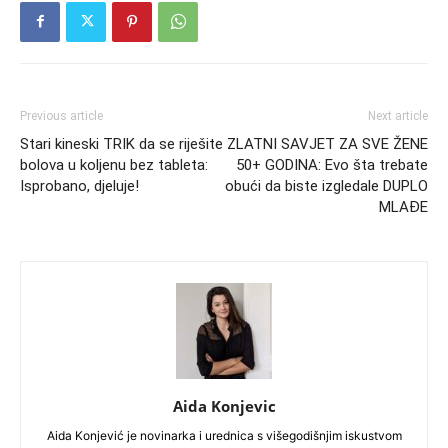
Previous article
Next article
Stari kineski TRIK da se riješite
ZLATNI SAVJET ZA SVE ŽENE
bolova u koljenu bez tableta:
50+ GODINA: Evo šta trebate
Isprobano, djeluje!
obući da biste izgledale DUPLO
MLAĐE
Aida Konjevic
Aida Konjević je novinarka i urednica s višegodišnjim iskustvom