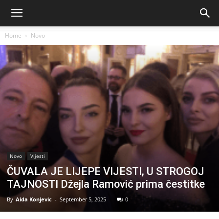
Home
Novo
Novo
Vijesti
ČUVALA JE LIJEPE VIJESTI, U STROGOJ
TAJNOSTI Džejla Ramović prima čestitke
By
Aida Konjevic
-
September 5, 2025
0