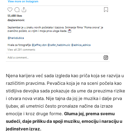
Njena karijera već sada izgleda kao priča koja se razvija u
različitim pravcima. Pevačica koja je na sceni počela kao
stidljiva devojka sada pokazuje da ume da preuzima rizike
i otvara nova vrata. Nije tajna da joj je muzika i dalje prva
ljubav, ali umetnici često pronalaze načine da izraze
emocije i kroz druge forme.
Gluma joj, prema svemu
sudeći, daje priliku da spoji muziku, emociju i naraciju u
jedinstven izraz.