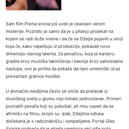
Sam film
Pisma snova
još uvek je obavijen velom
misterije. Poznato je samo da je u pitanju projekat na
kojem se radi duže vreme i da će se Džejla pojaviti u ulozi
koja će, kako najavljuju iz produkcije, pokazati novu
dimenziju njenog talenta. Za pevačicu, koja je karijeru
gradila kroz muzička takmičenja i kasnije kroz samostalne
nastupe, ovo je prilika da pokaže da njen umetnički izraz
prevazilazi granice muzike.
U domaćim medijima često se ističe da prelazak iz
muzičkog sveta u glumu nije nimalo jednostavan. Primeri
poznatih pevača koji su pokušali, ali nisu uspeli da se
afirmišu na filmu, brojni su. Ipak, Džejlina odluka
dočekana je s radoznalošću i simpatijama. Portal
Glas
Srpske
podseća da je mlada umetnica već više puta