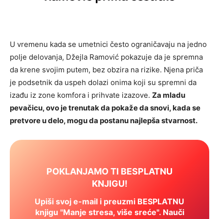
U vremenu kada se umetnici često ograničavaju na jedno
polje delovanja, Džejla Ramović pokazuje da je spremna
da krene svojim putem, bez obzira na rizike. Njena priča
je podsetnik da uspeh dolazi onima koji su spremni da
izađu iz zone komfora i prihvate izazove.
Za mladu
pevačicu, ovo je trenutak da pokaže da snovi, kada se
pretvore u delo, mogu da postanu najlepša stvarnost.
POKLANJAMO TI BESPLATNU
KNJIGU!
Upiši svoj e-mail i preuzmi BESPLATNU
knjigu "Manje stresa, više sreće". Nauči