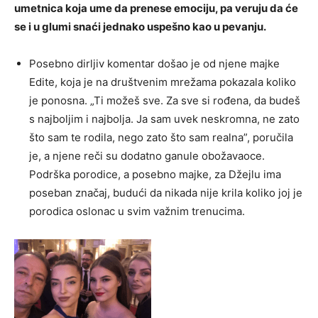
umetnica koja ume da prenese emociju, pa veruju da će
se i u glumi snaći jednako uspešno kao u pevanju.
Posebno dirljiv komentar došao je od njene majke
Edite, koja je na društvenim mrežama pokazala koliko
je ponosna. „Ti možeš sve. Za sve si rođena, da budeš
s najboljim i najbolja. Ja sam uvek neskromna, ne zato
što sam te rodila, nego zato što sam realna”, poručila
je, a njene reči su dodatno ganule obožavaoce.
Podrška porodice, a posebno majke, za Džejlu ima
poseban značaj, budući da nikada nije krila koliko joj je
porodica oslonac u svim važnim trenucima.