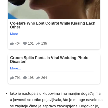
Iako je nastupala u klubovima i na manjim događajima,
u javnosti se retko pojavljivala, što je mnoge navelo da
se zapitaju čime je zapravo zaokupljena. Odgovor je,