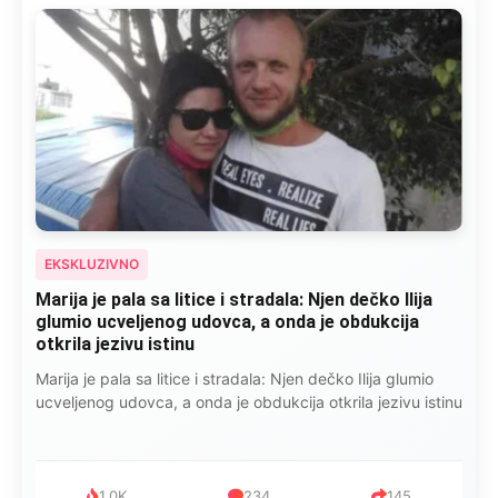
EKSKLUZIVNO
Kad se Marin suprug razbolio ona ga kupala,
pelene mu mijenjala: Jedno jutro je poslao po
čokoladu..
Kad se Marin suprug razbolio ona ga kupala, pelene mu
mijenjala: Jedno jutro je poslao po čokoladu..
999
321
234