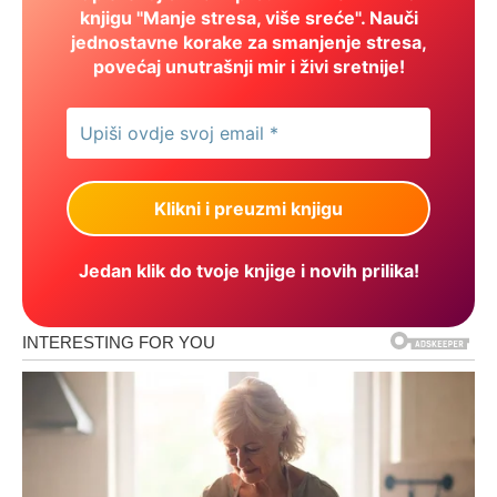
knjigu "Manje stresa, više sreće". Nauči
jednostavne korake za smanjenje stresa,
povećaj unutrašnji mir i živi sretnije!
Jedan klik do tvoje knjige i novih prilika!