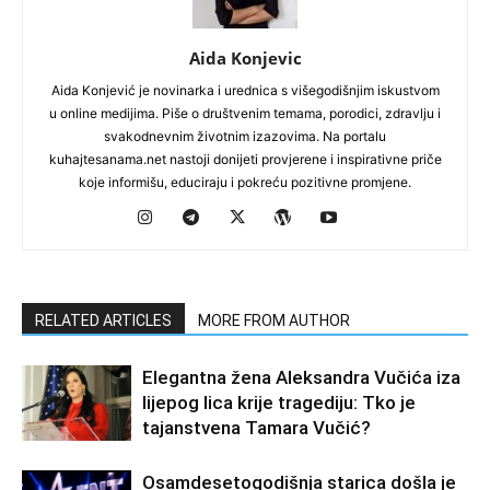
Aida Konjevic
Aida Konjević je novinarka i urednica s višegodišnjim iskustvom
u online medijima. Piše o društvenim temama, porodici, zdravlju i
svakodnevnim životnim izazovima. Na portalu
kuhajtesanama.net nastoji donijeti provjerene i inspirativne priče
koje informišu, educiraju i pokreću pozitivne promjene.
RELATED ARTICLES
MORE FROM AUTHOR
Elegantna žena Aleksandra Vučića iza
lijepog lica krije tragediju: Tko je
tajanstvena Tamara Vučić?
Osamdesetogodišnja starica došla je