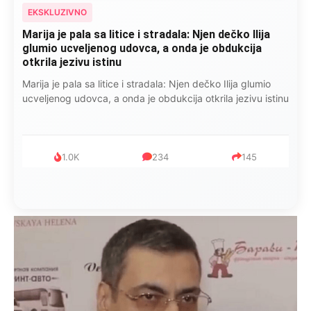
EKSKLUZIVNO
Marija je pala sa litice i stradala: Njen dečko Ilija
glumio ucveljenog udovca, a onda je obdukcija
otkrila jezivu istinu
Marija je pala sa litice i stradala: Njen dečko Ilija glumio
ucveljenog udovca, a onda je obdukcija otkrila jezivu istinu
1.0K
234
145