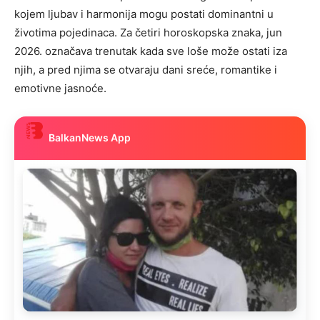
kojem ljubav i harmonija mogu postati dominantni u
životima pojedinaca. Za četiri horoskopska znaka, jun
2026. označava trenutak kada sve loše može ostati iza
njih, a pred njima se otvaraju dani sreće, romantike i
emotivne jasnoće.
BalkanNews App