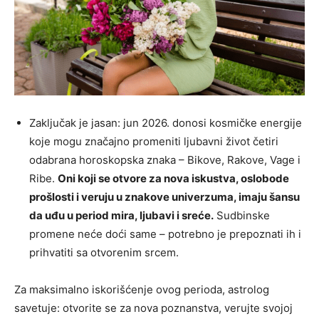
Zaključak je jasan: jun 2026. donosi kosmičke energije
koje mogu značajno promeniti ljubavni život četiri
odabrana horoskopska znaka – Bikove, Rakove, Vage i
Ribe.
Oni koji se otvore za nova iskustva, oslobode
prošlosti i veruju u znakove univerzuma, imaju šansu
da uđu u period mira, ljubavi i sreće.
Sudbinske
promene neće doći same – potrebno je prepoznati ih i
prihvatiti sa otvorenim srcem.
Za maksimalno iskorišćenje ovog perioda, astrolog
savetuje: otvorite se za nova poznanstva, verujte svojoj