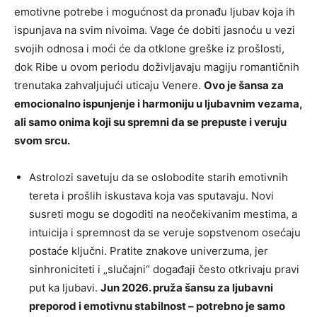
emotivne potrebe i mogućnost da pronađu ljubav koja ih
ispunjava na svim nivoima. Vage će dobiti jasnoću u vezi
svojih odnosa i moći će da otklone greške iz prošlosti,
dok Ribe u ovom periodu doživljavaju magiju romantičnih
trenutaka zahvaljujući uticaju Venere.
Ovo je šansa za
emocionalno ispunjenje i harmoniju u ljubavnim vezama,
ali samo onima koji su spremni da se prepuste i veruju
svom srcu.
Astrolozi savetuju da se oslobodite starih emotivnih
tereta i prošlih iskustava koja vas sputavaju. Novi
susreti mogu se dogoditi na neočekivanim mestima, a
intuicija i spremnost da se veruje sopstvenom osećaju
postaće ključni. Pratite znakove univerzuma, jer
sinhroniciteti i „slučajni“ događaji često otkrivaju pravi
put ka ljubavi.
Jun 2026. pruža šansu za ljubavni
preporod i emotivnu stabilnost – potrebno je samo