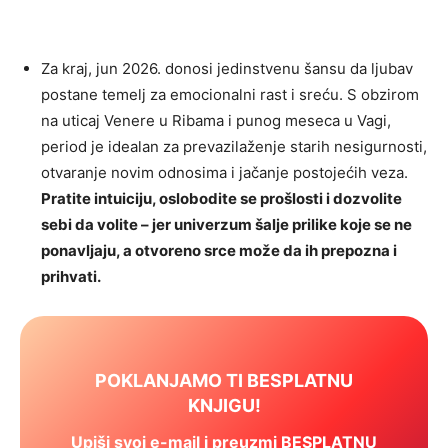
Za kraj, jun 2026. donosi jedinstvenu šansu da ljubav
postane temelj za emocionalni rast i sreću. S obzirom
na uticaj Venere u Ribama i punog meseca u Vagi,
period je idealan za prevazilaženje starih nesigurnosti,
otvaranje novim odnosima i jačanje postojećih veza.
Pratite intuiciju, oslobodite se prošlosti i dozvolite
sebi da volite – jer univerzum šalje prilike koje se ne
ponavljaju, a otvoreno srce može da ih prepozna i
prihvati.
POKLANJAMO TI BESPLATNU
KNJIGU!
Upiši svoj e-mail i preuzmi BESPLATNU