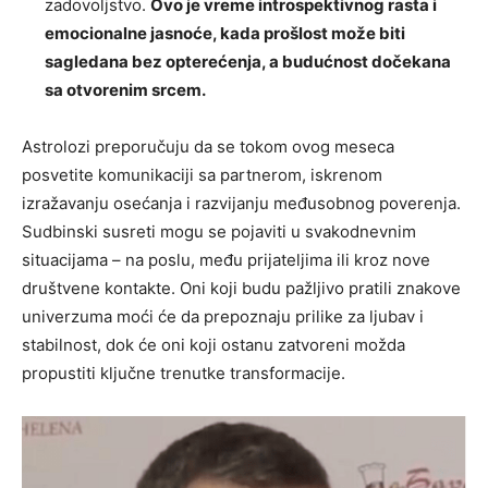
zadovoljstvo.
Ovo je vreme introspektivnog rasta i
emocionalne jasnoće, kada prošlost može biti
sagledana bez opterećenja, a budućnost dočekana
sa otvorenim srcem.
Astrolozi preporučuju da se tokom ovog meseca
posvetite komunikaciji sa partnerom, iskrenom
izražavanju osećanja i razvijanju međusobnog poverenja.
Sudbinski susreti mogu se pojaviti u svakodnevnim
situacijama – na poslu, među prijateljima ili kroz nove
društvene kontakte. Oni koji budu pažljivo pratili znakove
univerzuma moći će da prepoznaju prilike za ljubav i
stabilnost, dok će oni koji ostanu zatvoreni možda
propustiti ključne trenutke transformacije.