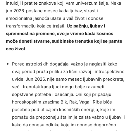
intuiciji i pratite znakove koji vam univerzum šalje. Neka
jun 2026. postane mesec kada ljubav, strast i
emocionalna jasnoća ulaze u vaš život i donose
transformaciju koja će trajati.
Uz pažnju, ljubav i
spremnost na promene, ovo je vreme kada kosmos
može doneti stvarne, sudbinske trenutke koji se pamte
ceo život.
Pored astroloških događaja, važno je naglasiti kako
ovaj period pruža priliku za lični razvoj i introspektivne
uvide. Jun 2026. nije samo mesec ljubavnih preokreta,
već i trenutak kada ljudi mogu bolje razumeti
sopstvene potrebe i osećanja. Oni koji pripadaju
horoskopskim znacima Bik, Rak, Vaga i Ribe biće
posebno pod uticajem kosmičkih energija, koje im
pomažu da prepoznaju šta im je zaista važno u ljubavi i
kako da donesu odluke koje im donose dugoročno