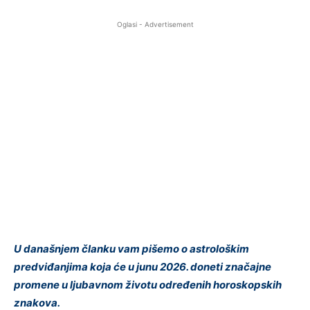
Oglasi - Advertisement
U današnjem članku vam pišemo o astrološkim
predviđanjima koja će u junu 2026. doneti značajne
promene u ljubavnom životu određenih horoskopskih
znakova.