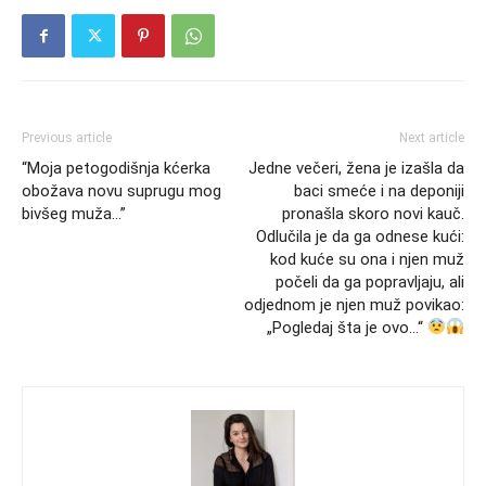
Previous article
Next article
“Moja petogodišnja kćerka
Jedne večeri, žena je izašla da
obožava novu suprugu mog
baci smeće i na deponiji
bivšeg muža…”
pronašla skoro novi kauč.
Odlučila je da ga odnese kući:
kod kuće su ona i njen muž
počeli da ga popravljaju, ali
odjednom je njen muž povikao:
„Pogledaj šta je ovo…“