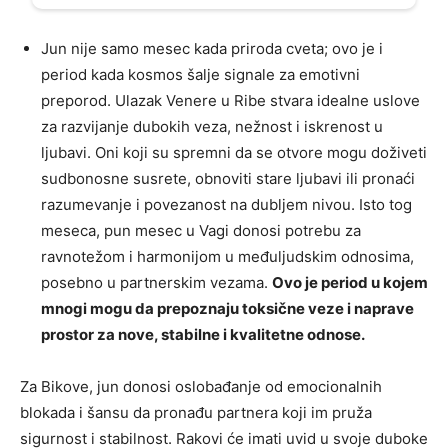
Jun nije samo mesec kada priroda cveta; ovo je i
period kada kosmos šalje signale za emotivni
preporod. Ulazak Venere u Ribe stvara idealne uslove
za razvijanje dubokih veza, nežnost i iskrenost u
ljubavi. Oni koji su spremni da se otvore mogu doživeti
sudbonosne susrete, obnoviti stare ljubavi ili pronaći
razumevanje i povezanost na dubljem nivou. Isto tog
meseca, pun mesec u Vagi donosi potrebu za
ravnotežom i harmonijom u međuljudskim odnosima,
posebno u partnerskim vezama.
Ovo je period u kojem
mnogi mogu da prepoznaju toksične veze i naprave
prostor za nove, stabilne i kvalitetne odnose.
Za Bikove, jun donosi oslobađanje od emocionalnih
blokada i šansu da pronađu partnera koji im pruža
sigurnost i stabilnost. Rakovi će imati uvid u svoje duboke