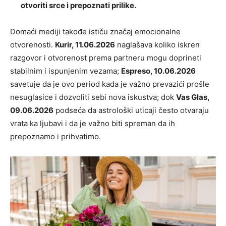
otvoriti srce i prepoznati prilike.
Domaći mediji takođe ističu značaj emocionalne
otvorenosti.
Kurir, 11.06.2026
naglašava koliko iskren
razgovor i otvorenost prema partneru mogu doprineti
stabilnim i ispunjenim vezama;
Espreso, 10.06.2026
savetuje da je ovo period kada je važno prevazići prošle
nesuglasice i dozvoliti sebi nova iskustva; dok
Vas Glas,
09.06.2026
podseća da astrološki uticaji često otvaraju
vrata ka ljubavi i da je važno biti spreman da ih
prepoznamo i prihvatimo.