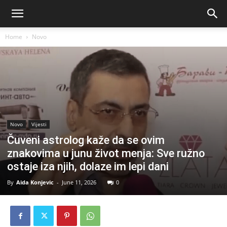
Home
Novo
Novo
Vijesti
Čuveni astrolog kaže da se ovim
znakovima u junu život menja: Sve ružno
ostaje iza njih, dolaze im lepi dani
By
Aida Konjevic
-
June 11, 2026
0