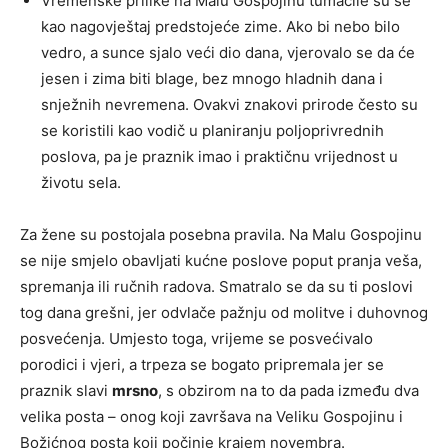
Vremenske prilike na Malu Gospojinu tumačile su se
kao nagovještaj predstojeće zime. Ako bi nebo bilo
vedro, a sunce sjalo veći dio dana, vjerovalo se da će
jesen i zima biti blage, bez mnogo hladnih dana i
snježnih nevremena. Ovakvi znakovi prirode često su
se koristili kao vodič u planiranju poljoprivrednih
poslova, pa je praznik imao i praktičnu vrijednost u
životu sela.
Za žene su postojala posebna pravila. Na Malu Gospojinu
se nije smjelo obavljati kućne poslove poput pranja veša,
spremanja ili ručnih radova. Smatralo se da su ti poslovi
tog dana grešni, jer odvlače pažnju od molitve i duhovnog
posvećenja. Umjesto toga, vrijeme se posvećivalo
porodici i vjeri, a trpeza se bogato pripremala jer se
praznik slavi
mrsno
, s obzirom na to da pada između dva
velika posta – onog koji završava na Veliku Gospojinu i
Božićnog posta koji počinje krajem novembra.