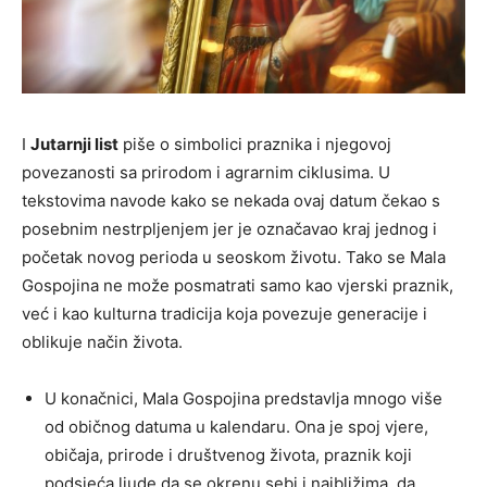
I
Jutarnji list
piše o simbolici praznika i njegovoj
povezanosti sa prirodom i agrarnim ciklusima. U
tekstovima navode kako se nekada ovaj datum čekao s
posebnim nestrpljenjem jer je označavao kraj jednog i
početak novog perioda u seoskom životu. Tako se Mala
Gospojina ne može posmatrati samo kao vjerski praznik,
već i kao kulturna tradicija koja povezuje generacije i
oblikuje način života.
U konačnici, Mala Gospojina predstavlja mnogo više
od običnog datuma u kalendaru. Ona je spoj vjere,
običaja, prirode i društvenog života, praznik koji
podsjeća ljude da se okrenu sebi i najbližima, da