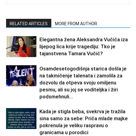
RELATED ARTICLES
MORE FROM AUTHOR
Elegantna žena Aleksandra Vučića iza
lijepog lica krije tragediju: Tko je
tajanstvena Tamara Vučić?
Osamdesetogodišnja starica došla je
na takmičenje talenata i zamolila za
dozvolu da otpeva svoju omiljenu
pesmu, ali su joj se voditeljka i žiri
podsmehnuli...
Kada je stigla beba, svekrva je tražila
sina samo za sebe: Priča mlade majke
pokrenula je veliku raspravu o
granicama u porodici