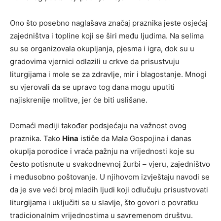
Ono što posebno naglašava značaj praznika jeste osjećaj
zajedništva i topline koji se širi među ljudima. Na selima
su se organizovala okupljanja, pjesma i igra, dok su u
gradovima vjernici odlazili u crkve da prisustvuju
liturgijama i mole se za zdravlje, mir i blagostanje. Mnogi
su vjerovali da se upravo tog dana mogu uputiti
najiskrenije molitve, jer će biti uslišane.
Domaći mediji također podsjećaju na važnost ovog
praznika. Tako
Hina
ističe da Mala Gospojina i danas
okuplja porodice i vraća pažnju na vrijednosti koje su
često potisnute u svakodnevnoj žurbi – vjeru, zajedništvo
i međusobno poštovanje. U njihovom izvještaju navodi se
da je sve veći broj mladih ljudi koji odlučuju prisustvovati
liturgijama i uključiti se u slavlje, što govori o povratku
tradicionalnim vrijednostima u savremenom društvu.