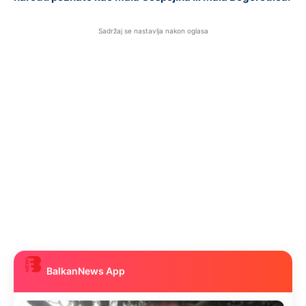
Sadržaj se nastavlja nakon oglasa
BalkanNews App