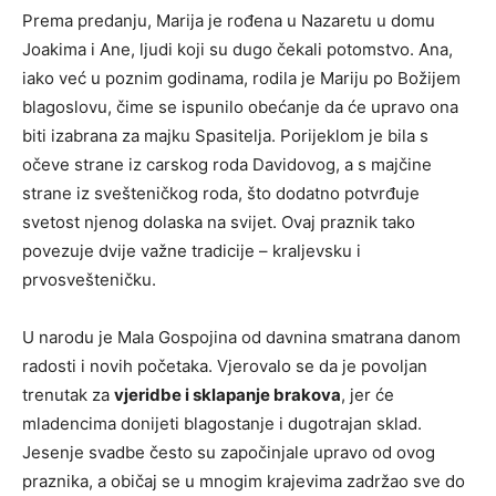
Prema predanju, Marija je rođena u Nazaretu u domu
Joakima i Ane, ljudi koji su dugo čekali potomstvo. Ana,
iako već u poznim godinama, rodila je Mariju po Božijem
blagoslovu, čime se ispunilo obećanje da će upravo ona
biti izabrana za majku Spasitelja. Porijeklom je bila s
očeve strane iz carskog roda Davidovog, a s majčine
strane iz svešteničkog roda, što dodatno potvrđuje
svetost njenog dolaska na svijet. Ovaj praznik tako
povezuje dvije važne tradicije – kraljevsku i
prvosvešteničku.
U narodu je Mala Gospojina od davnina smatrana danom
radosti i novih početaka. Vjerovalo se da je povoljan
trenutak za
vjeridbe i sklapanje brakova
, jer će
mladencima donijeti blagostanje i dugotrajan sklad.
Jesenje svadbe često su započinjale upravo od ovog
praznika, a običaj se u mnogim krajevima zadržao sve do