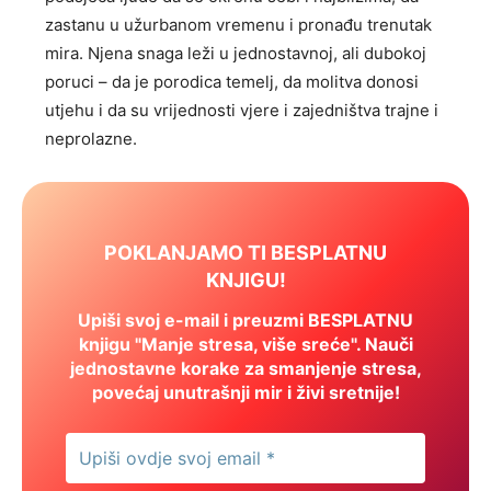
zastanu u užurbanom vremenu i pronađu trenutak
mira. Njena snaga leži u jednostavnoj, ali dubokoj
poruci – da je porodica temelj, da molitva donosi
utjehu i da su vrijednosti vjere i zajedništva trajne i
neprolazne.
POKLANJAMO TI BESPLATNU
KNJIGU!
Upiši svoj e-mail i preuzmi BESPLATNU
knjigu "Manje stresa, više sreće". Nauči
jednostavne korake za smanjenje stresa,
povećaj unutrašnji mir i živi sretnije!