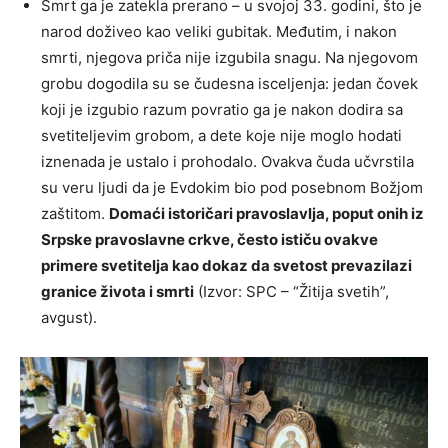
Smrt ga je zatekla prerano – u svojoj 33. godini, što je
narod doživeo kao veliki gubitak. Međutim, i nakon
smrti, njegova priča nije izgubila snagu. Na njegovom
grobu dogodila su se čudesna isceljenja: jedan čovek
koji je izgubio razum povratio ga je nakon dodira sa
svetiteljevim grobom, a dete koje nije moglo hodati
iznenada je ustalo i prohodalo. Ovakva čuda učvrstila
su veru ljudi da je Evdokim bio pod posebnom Božjom
zaštitom.
Domaći istoričari pravoslavlja, poput onih iz
Srpske pravoslavne crkve, često ističu ovakve
primere svetitelja kao dokaz da svetost prevazilazi
granice života i smrti
(Izvor: SPC – “Žitija svetih”,
avgust).