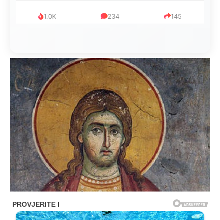
1.0K
234
145