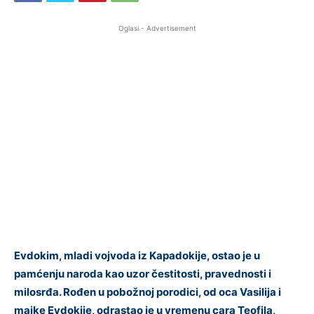
Oglasi - Advertisement
Evdokim, mladi vojvoda iz Kapadokije, ostao je u
pamćenju naroda kao uzor čestitosti, pravednosti i
milosrđa. Rođen u pobožnoj porodici, od oca Vasilija i
majke Evdokije, odrastao je u vremenu cara Teofila,