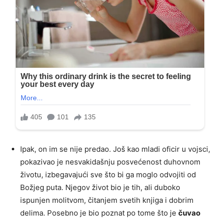
Ipak, on im se nije predao. Još kao mladi oficir u vojsci,
pokazivao je nesvakidašnju posvećenost duhovnom
životu, izbegavajući sve što bi ga moglo odvojiti od
Božjeg puta. Njegov život bio je tih, ali duboko
ispunjen molitvom, čitanjem svetih knjiga i dobrim
delima. Posebno je bio poznat po tome što je
čuvao