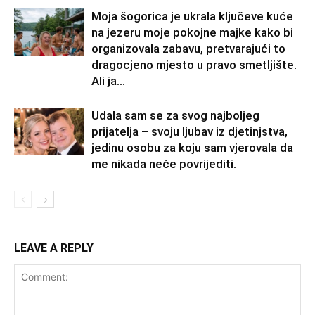
Moja šogorica je ukrala ključeve kuće
na jezeru moje pokojne majke kako bi
organizovala zabavu, pretvarajući to
dragocjeno mjesto u pravo smetljište.
Ali ja...
Udala sam se za svog najboljeg
prijatelja – svoju ljubav iz djetinjstva,
jedinu osobu za koju sam vjerovala da
me nikada neće povrijediti.
LEAVE A REPLY