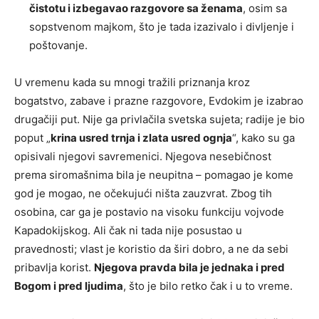
čistotu i izbegavao razgovore sa ženama
, osim sa
sopstvenom majkom, što je tada izazivalo i divljenje i
poštovanje.
U vremenu kada su mnogi tražili priznanja kroz
bogatstvo, zabave i prazne razgovore, Evdokim je izabrao
drugačiji put. Nije ga privlačila svetska sujeta; radije je bio
poput „
krina usred trnja i zlata usred ognja
“, kako su ga
opisivali njegovi savremenici. Njegova nesebičnost
prema siromašnima bila je neupitna – pomagao je kome
god je mogao, ne očekujući ništa zauzvrat. Zbog tih
osobina, car ga je postavio na visoku funkciju vojvode
Kapadokijskog. Ali čak ni tada nije posustao u
pravednosti; vlast je koristio da širi dobro, a ne da sebi
pribavlja korist.
Njegova pravda bila je jednaka i pred
Bogom i pred ljudima
, što je bilo retko čak i u to vreme.