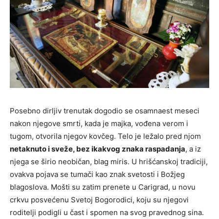
Posebno dirljiv trenutak dogodio se osamnaest meseci
nakon njegove smrti, kada je majka, vođena verom i
tugom, otvorila njegov kovčeg. Telo je ležalo pred njom
netaknuto i sveže, bez ikakvog znaka raspadanja
, a iz
njega se širio neobičan, blag miris. U hrišćanskoj tradiciji,
ovakva pojava se tumači kao znak svetosti i Božjeg
blagoslova. Mošti su zatim prenete u Carigrad, u novu
crkvu posvećenu Svetoj Bogorodici, koju su njegovi
roditelji podigli u čast i spomen na svog pravednog sina.