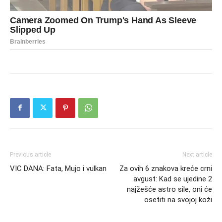
Previous article
Next article
VIC DANA: Fata, Mujo i vulkan
Za ovih 6 znakova kreće crni
avgust: Kad se ujedine 2
najžešće astro sile, oni će
osetiti na svojoj koži