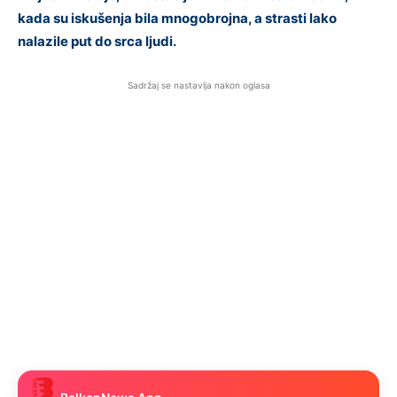
kada su iskušenja bila mnogobrojna, a strasti lako
nalazile put do srca ljudi.
Sadržaj se nastavlja nakon oglasa