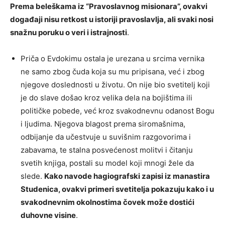
Prema beleškama iz “Pravoslavnog misionara”, ovakvi
događaji nisu retkost u istoriji pravoslavlja, ali svaki nosi
snažnu poruku o veri i istrajnosti
.
Priča o Evdokimu ostala je urezana u srcima vernika
ne samo zbog čuda koja su mu pripisana, već i zbog
njegove doslednosti u životu. On nije bio svetitelj koji
je do slave došao kroz velika dela na bojištima ili
političke pobede, već kroz svakodnevnu odanost Bogu
i ljudima. Njegova blagost prema siromašnima,
odbijanje da učestvuje u suvišnim razgovorima i
zabavama, te stalna posvećenost molitvi i čitanju
svetih knjiga, postali su model koji mnogi žele da
slede.
Kako navode hagiografski zapisi iz manastira
Studenica, ovakvi primeri svetitelja pokazuju kako i u
svakodnevnim okolnostima čovek može dostići
duhovne visine
.