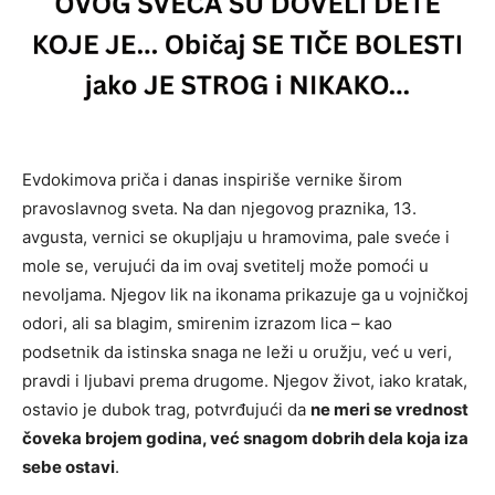
Evdokimova priča i danas inspiriše vernike širom
pravoslavnog sveta. Na dan njegovog praznika, 13.
avgusta, vernici se okupljaju u hramovima, pale sveće i
mole se, verujući da im ovaj svetitelj može pomoći u
nevoljama. Njegov lik na ikonama prikazuje ga u vojničkoj
odori, ali sa blagim, smirenim izrazom lica – kao
podsetnik da istinska snaga ne leži u oružju, već u veri,
pravdi i ljubavi prema drugome. Njegov život, iako kratak,
ostavio je dubok trag, potvrđujući da
ne meri se vrednost
čoveka brojem godina, već snagom dobrih dela koja iza
sebe ostavi
.