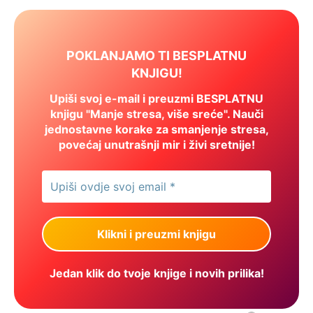
POKLANJAMO TI BESPLATNU
KNJIGU!
Upiši svoj e-mail i preuzmi BESPLATNU
knjigu "Manje stresa, više sreće". Nauči
jednostavne korake za smanjenje stresa,
povećaj unutrašnji mir i živi sretnije!
Jedan klik do tvoje knjige i novih prilika!