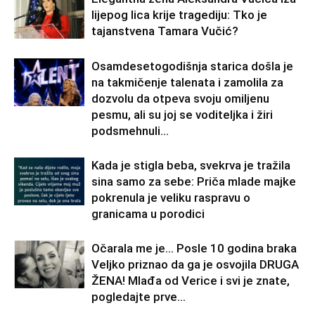
lijepog lica krije tragediju: Tko je
tajanstvena Tamara Vučić?
Osamdesetogodišnja starica došla je
na takmičenje talenata i zamolila za
dozvolu da otpeva svoju omiljenu
pesmu, ali su joj se voditeljka i žiri
podsmehnuli...
Kada je stigla beba, svekrva je tražila
sina samo za sebe: Priča mlade majke
pokrenula je veliku raspravu o
granicama u porodici
Očarala me je… Posle 10 godina braka
Veljko priznao da ga je osvojila DRUGA
ŽENA! Mlađa od Verice i svi je znate,
pogledajte prve...