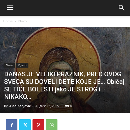
Home
Novo
Novo
Vijesti
DANAS JE VELIKI PRAZNIK, PRED OVOG
SVECA SU DOVELI DETE KOJE JE… Običaj
SE TIČE BOLESTI jako JE STROG i
NIKAKO…
By
Aida Konjevic
-
August 13, 2025
0