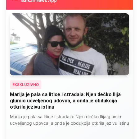
BalkanNews App
EKSKLUZIVNO
Marija je pala sa litice i stradala: Njen dečko Ilija
glumio ucveljenog udovca, a onda je obdukcija
otkrila jezivu istinu
Marija je pala sa litice i stradala: Njen dečko Ilija glumio
ucveljenog udovca, a onda je obdukcija otkrila jezivu istinu