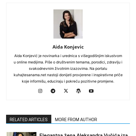
Aida Konjevic
Aida Konjević je novinarka i urednica s višegodišnjim iskustvom
u online medijima. Piše o društvenim temama, porodici, zdravlju i
svakodnevnim životnim izazovima. Na portalu
kuhajtesanama.net nastoji donijeti provjerene i inspirativne priče
koje informišu, educiraju i pokreću pozitivne promjene.
RELATED ARTICLES
MORE FROM AUTHOR
Elegantna žena Aleksandra Vučića iza