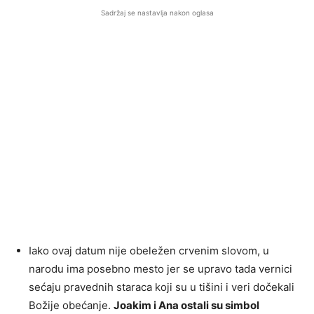
Sadržaj se nastavlja nakon oglasa
Iako ovaj datum nije obeležen crvenim slovom, u
narodu ima posebno mesto jer se upravo tada vernici
sećaju pravednih staraca koji su u tišini i veri dočekali
Božije obećanje.
Joakim i Ana ostali su simbol