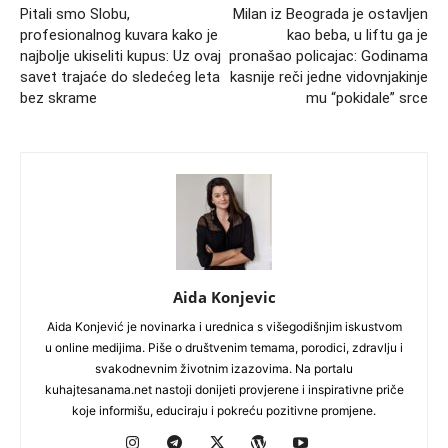
Pitali smo Slobu,
Milan iz Beograda je ostavljen
profesionalnog kuvara kako je
kao beba, u liftu ga je
najbolje ukiseliti kupus: Uz ovaj
pronašao policajac: Godinama
savet trajaće do sledećeg leta
kasnije reči jedne vidovnjakinje
bez skrame
mu “pokidale” srce
Aida Konjevic
Aida Konjević je novinarka i urednica s višegodišnjim iskustvom
u online medijima. Piše o društvenim temama, porodici, zdravlju i
svakodnevnim životnim izazovima. Na portalu
kuhajtesanama.net nastoji donijeti provjerene i inspirativne priče
koje informišu, educiraju i pokreću pozitivne promjene.