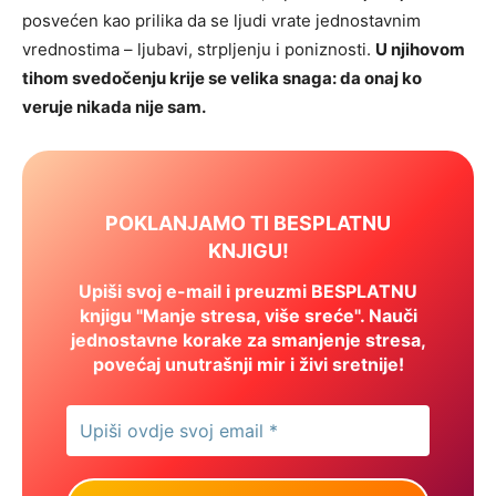
posvećen kao prilika da se ljudi vrate jednostavnim
vrednostima – ljubavi, strpljenju i poniznosti.
U njihovom
tihom svedočenju krije se velika snaga: da onaj ko
veruje nikada nije sam.
POKLANJAMO TI BESPLATNU
KNJIGU!
Upiši svoj e-mail i preuzmi BESPLATNU
knjigu "Manje stresa, više sreće". Nauči
jednostavne korake za smanjenje stresa,
povećaj unutrašnji mir i živi sretnije!