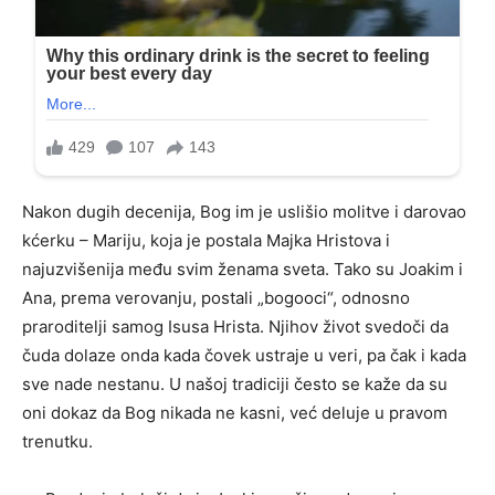
Nakon dugih decenija, Bog im je uslišio molitve i darovao
kćerku – Mariju, koja je postala Majka Hristova i
najuzvišenija među svim ženama sveta. Tako su Joakim i
Ana, prema verovanju, postali „bogooci“, odnosno
praroditelji samog Isusa Hrista. Njihov život svedoči da
čuda dolaze onda kada čovek ustraje u veri, pa čak i kada
sve nade nestanu. U našoj tradiciji često se kaže da su
oni dokaz da Bog nikada ne kasni, već deluje u pravom
trenutku.