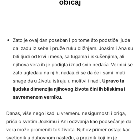
Zato je ovaj dan poseban i po tome što podstiče ljude
da izađu iz sebe i pruže ruku bližnjem. Joakim i Ana su
bili ljudi od krvi i mesa, sa tugama i iskušenjima, ali
njihova vera ih je podigla iznad svih nedaća. Vernici se
zato ugledaju na njih, nadajući se da će i sami imati
snage da u životu istraju u molitvi i nadi.
Upravo ta
ljudska dimenzija njihovog života čini ih bliskima i
savremenom verniku.
Danas, više nego ikad, u vremenu nesigurnosti i briga,
priča o svetim Joakimu i Ani odzvanja kao podsećanje da
vera može promeniti tok života. Njihov primer ostaje kao
svetionik u duhovnom nasleđu, a praznik koji im je