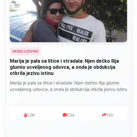
EKSKLUZIVNO
Marija je pala sa litice i stradala: Njen dečko Ilija
glumio ucveljenog udovca, a onda je obdukcija
otkrila jezivu istinu
Marija je pala sa litice i stradala: Njen dečko Ilija glumio
ucveljenog udovca, a onda je obdukcija otkrila jezivu istinu
1.0K
234
145