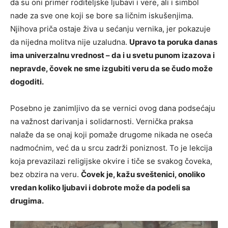
da su oni primer roditeljske ljubavi i vere, ali i simbol
nade za sve one koji se bore sa ličnim iskušenjima.
Njihova priča ostaje živa u sećanju vernika, jer pokazuje
da nijedna molitva nije uzaludna.
Upravo ta poruka danas
ima univerzalnu vrednost – da i u svetu punom izazova i
nepravde, čovek ne sme izgubiti veru da se čudo može
dogoditi.
Posebno je zanimljivo da se vernici ovog dana podsećaju
na važnost darivanja i solidarnosti. Vernička praksa
nalaže da se onaj koji pomaže drugome nikada ne oseća
nadmoćnim, već da u srcu zadrži poniznost. To je lekcija
koja prevazilazi religijske okvire i tiče se svakog čoveka,
bez obzira na veru.
Čovek je, kažu sveštenici, onoliko
vredan koliko ljubavi i dobrote može da podeli sa
drugima.