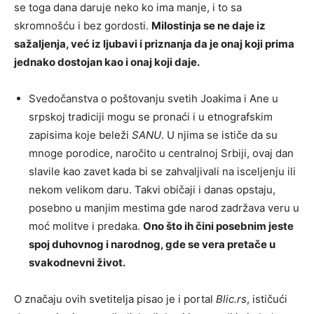
se toga dana daruje neko ko ima manje, i to sa
skromnošću i bez gordosti.
Milostinja se ne daje iz
sažaljenja, već iz ljubavi i priznanja da je onaj koji prima
jednako dostojan kao i onaj koji daje.
Svedočanstva o poštovanju svetih Joakima i Ane u
srpskoj tradiciji mogu se pronaći i u etnografskim
zapisima koje beleži
SANU
. U njima se ističe da su
mnoge porodice, naročito u centralnoj Srbiji, ovaj dan
slavile kao zavet kada bi se zahvaljivali na isceljenju ili
nekom velikom daru. Takvi običaji i danas opstaju,
posebno u manjim mestima gde narod zadržava veru u
moć molitve i predaka.
Ono što ih čini posebnim jeste
spoj duhovnog i narodnog, gde se vera pretače u
svakodnevni život.
O značaju ovih svetitelja pisao je i portal
Blic.rs
, ističući