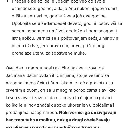
Predanje beleži da je Joakim poživeo do svoje
osamdesete godine, a da je Ana nakon njegove smrti
otišla u Jerusalim, gde je živela još dve godine.
Upokojila se u sedamdeset devetoj godini, ostavivši za
sobom uspomenu na život obeležen tihom snagom i
istrajnošću. Vernici se s poštovanjem sećaju njihovih
imena i žrtve, jer upravo u njihovoj priči mnogi
pronalaze utehu za sopstvene muke.
Ovaj dan u narodu nosi različite nazive – zovu ga
Jaćimana, Jaćimovdan ili Ćimijana, što je vezano za
narodna imena Aćim i Ana. Iako nije reč o prazniku sa
crvenim slovom, on se u mnogim porodicama slavi kao
krsna slava ili zavetni dan. Upravo ta činjenica govori
koliko je njihov značaj duboko ukorenjen u običajima i
predanjima našeg naroda.
Neki vernici ga doživljavaju
kao trenutak za molitvu, dok ga drugi obeležavaju
okupljanjem porodice i zajedničkom trpezom.