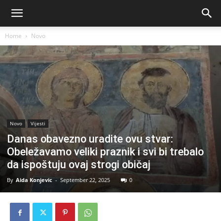
Home
Novo
Novo
Vijesti
Danas obavezno uradite ovu stvar:
Obeležavamo veliki praznik i svi bi trebalo
da ispoštuju ovaj strogi običaj
By
Aida Konjevic
-
September 22, 2025
0