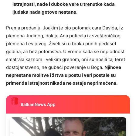
istrajnosti, nade i duboke vere u trenutke kada
ljudska nada gotovo nestane.
Prema predanju, Joakim je bio potomak cara Davida, iz
plemena Judinog, dok je Ana poticala iz svešteničkog
plemena Levijevog. Živeli su u braku punih pedeset
godina, ali bez potomstva. U vreme kada se neplodnost
smatrala kaznom i velikim grehom, oni su nosili taj teret
dostojanstveno, ne gubeći poverenje u Boga.
Njihove
neprestane molitve i žrtva u postu i veri postale su
primer da istrajnost nikada ne ostaje neprimećena.
BalkanNews App