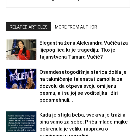
RELATED ARTICLES
MORE FROM AUTHOR
Elegantna žena Aleksandra Vučića iza
lijepog lica krije tragediju: Tko je
tajanstvena Tamara Vučić?
Osamdesetogodišnja starica došla je
na takmičenje talenata i zamolila za
dozvolu da otpeva svoju omiljenu
pesmu, ali su joj se voditeljka i žiri
podsmehnuli...
Kada je stigla beba, svekrva je tražila
sina samo za sebe: Priča mlade majke
pokrenula je veliku raspravu o
granicama u porodici