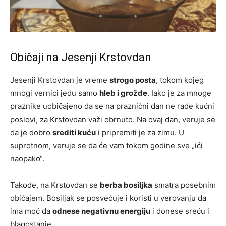
Običaji na Jesenji Krstovdan
Jesenji Krstovdan je vreme
strogo posta
, tokom kojeg
mnogi vernici jedu samo
hleb i grožđe
. Iako je za mnoge
praznike uobičajeno da se na praznični dan ne rade kućni
poslovi, za Krstovdan važi obrnuto. Na ovaj dan, veruje se
da je dobro
srediti kuću
i pripremiti je za zimu. U
suprotnom, veruje se da će vam tokom godine sve „ići
naopako“.
Takođe, na Krstovdan se
berba bosiljka
smatra posebnim
običajem. Bosiljak se posvećuje i koristi u verovanju da
ima moć da
odnese negativnu energiju
i donese sreću i
blagostanje.