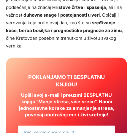
podsećanje na značaj
Hristove žrtve
i
spasenja
, ali i na
važnost
duhovne snage
i
postojanosti u veri
. Običaji i
verovanja koja prate ovaj dan, kao što su
sređivanje
kuće
,
berba bosiljka
i
prognostičke prognoze za zimu
,
čine Krstovdan posebnim trenutkom u životu svakog
vernika.
POKLANJAMO TI BESPLATNU
KNJIGU!
Upiši svoj e-mail i preuzmi BESPLATNU
knjigu "Manje stresa, više sreće". Nauči
jednostavne korake za smanjenje stresa,
povećaj unutrašnji mir i živi sretnije!