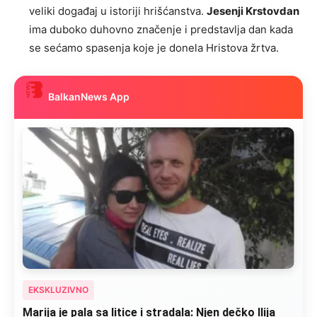
veliki događaj u istoriji hrišćanstva.
Jesenji Krstovdan
ima duboko duhovno značenje i predstavlja dan kada
se sećamo spasenja koje je donela Hristova žrtva.
BalkanNews App
EKSKLUZIVNO
Marija je pala sa litice i stradala: Njen dečko Ilija