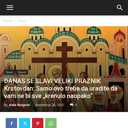
Home
Novo
Novo
Vijesti
DANAS SE SLAVI VELIKI PRAZNIK
Krstovdan: Samo ovo treba da uradite da
vam ne bi sve „krenulo naopako“
By
Aida Konjevic
-
September 26, 2025
0