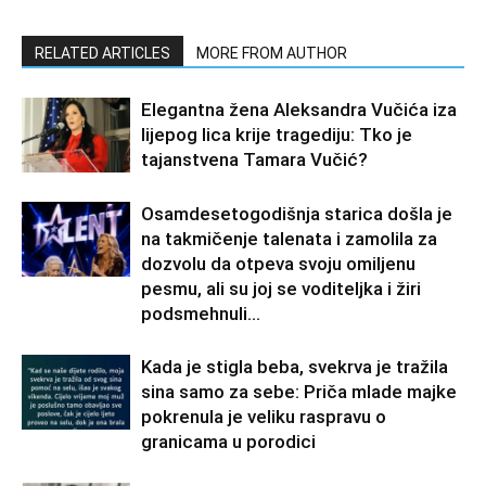
RELATED ARTICLES
MORE FROM AUTHOR
Elegantna žena Aleksandra Vučića iza
lijepog lica krije tragediju: Tko je
tajanstvena Tamara Vučić?
Osamdesetogodišnja starica došla je
na takmičenje talenata i zamolila za
dozvolu da otpeva svoju omiljenu
pesmu, ali su joj se voditeljka i žiri
podsmehnuli...
Kada je stigla beba, svekrva je tražila
sina samo za sebe: Priča mlade majke
pokrenula je veliku raspravu o
granicama u porodici