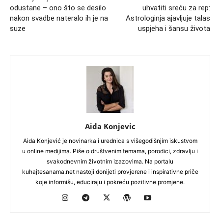
odustane – ono što se desilo
uhvatiti sreću za rep:
nakon svadbe nateralo ih je na
Astrologinja ajavljuje talas
suze
uspjeha i šansu života
Aida Konjevic
Aida Konjević je novinarka i urednica s višegodišnjim iskustvom
u online medijima. Piše o društvenim temama, porodici, zdravlju i
svakodnevnim životnim izazovima. Na portalu
kuhajtesanama.net nastoji donijeti provjerene i inspirativne priče
koje informišu, educiraju i pokreću pozitivne promjene.