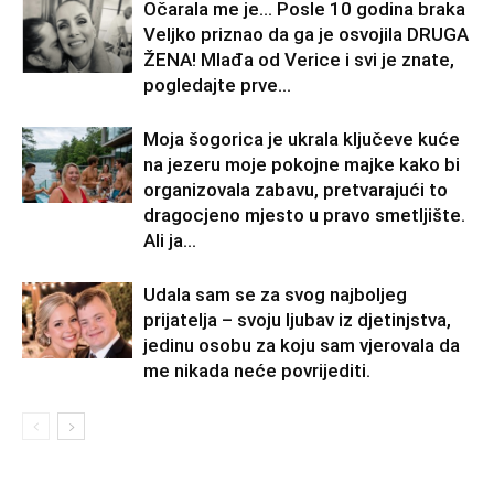
Očarala me je… Posle 10 godina braka
Veljko priznao da ga je osvojila DRUGA
ŽENA! Mlađa od Verice i svi je znate,
pogledajte prve...
Moja šogorica je ukrala ključeve kuće
na jezeru moje pokojne majke kako bi
organizovala zabavu, pretvarajući to
dragocjeno mjesto u pravo smetljište.
Ali ja...
Udala sam se za svog najboljeg
prijatelja – svoju ljubav iz djetinjstva,
jedinu osobu za koju sam vjerovala da
me nikada neće povrijediti.