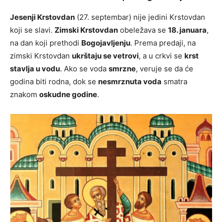
Jesenji Krstovdan
(27. septembar) nije jedini Krstovdan
koji se slavi.
Zimski Krstovdan
obeležava se
18. januara
,
na dan koji prethodi
Bogojavljenju
. Prema predaji, na
zimski Krstovdan
ukrštaju se vetrovi
, a u crkvi se
krst
stavlja u vodu
. Ako se voda
smrzne
, veruje se da će
godina biti rodna, dok se
nesmrznuta voda
smatra
znakom
oskudne godine
.