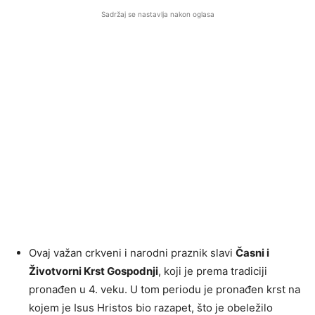
Sadržaj se nastavlja nakon oglasa
Ovaj važan crkveni i narodni praznik slavi
Časni i
Životvorni Krst Gospodnji
, koji je prema tradiciji
pronađen u 4. veku. U tom periodu je pronađen krst na
kojem je Isus Hristos bio razapet, što je obeležilo