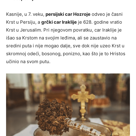
Kasnije, u 7. veku,
persijski car Hozroje
odveo je časni
Krst u Persiju, a
grčki car Iraklije
je 628. godine vratio
Krst u Jerusalim. Pri njegovom povratku, car Iraklije je
išao sa Krstom na svojim leđima, ali se zaustavio na
sredini puta i nije mogao dalje, sve dok nije uzeo Krst u
skromnoj odeći, bosonog, ponizno, kao što je to Hristos
učinio na svom putu.