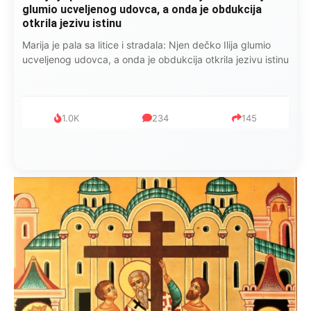
glumio ucveljenog udovca, a onda je obdukcija
otkrila jezivu istinu
Marija je pala sa litice i stradala: Njen dečko Ilija glumio
ucveljenog udovca, a onda je obdukcija otkrila jezivu istinu
1.0K
234
145