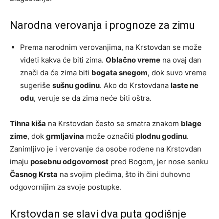
Narodna verovanja i prognoze za zimu
Prema narodnim verovanjima, na Krstovdan se može
videti kakva će biti zima.
Oblačno vreme
na ovaj dan
znači da će zima biti
bogata snegom
, dok suvo vreme
sugeriše
sušnu godinu
. Ako do Krstovdana
laste ne
odu
, veruje se da zima neće biti oštra.
Tihna kiša
na Krstovdan često se smatra znakom
blage
zime
, dok
grmljavina
može označiti
plodnu godinu
.
Zanimljivo je i verovanje da osobe rođene na Krstovdan
imaju
posebnu odgovornost
pred Bogom, jer nose senku
Časnog Krsta
na svojim plećima, što ih čini duhovno
odgovornijim za svoje postupke.
Krstovdan se slavi dva puta godišnje