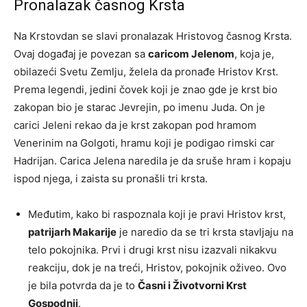
Pronalazak časnog Krsta
Na Krstovdan se slavi pronalazak Hristovog časnog Krsta.
Ovaj događaj je povezan sa
caricom Jelenom
, koja je,
obilazeći Svetu Zemlju, želela da pronađe Hristov Krst.
Prema legendi, jedini čovek koji je znao gde je krst bio
zakopan bio je starac Jevrejin, po imenu Juda. On je
carici Jeleni rekao da je krst zakopan pod hramom
Venerinim na Golgoti, hramu koji je podigao rimski car
Hadrijan. Carica Jelena naredila je da sruše hram i kopaju
ispod njega, i zaista su pronašli tri krsta.
Međutim, kako bi raspoznala koji je pravi Hristov krst,
patrijarh Makarije
je naredio da se tri krsta stavljaju na
telo pokojnika. Prvi i drugi krst nisu izazvali nikakvu
reakciju, dok je na treći, Hristov, pokojnik oživeo. Ovo
je bila potvrda da je to
Časni i Životvorni Krst
Gospodnji
.