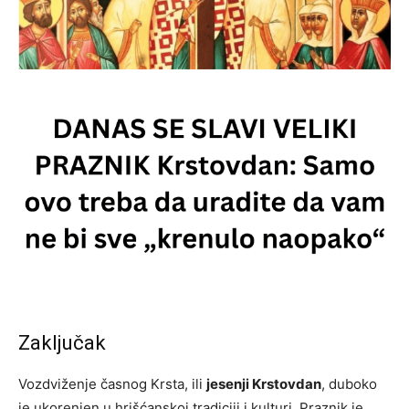
Zaključak
Vozdviženje časnog Krsta, ili
jesenji Krstovdan
, duboko
je ukorenjen u hrišćanskoj tradiciji i kulturi. Praznik je