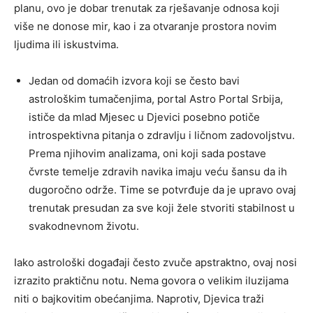
planu, ovo je dobar trenutak za rješavanje odnosa koji
više ne donose mir, kao i za otvaranje prostora novim
ljudima ili iskustvima.
Jedan od domaćih izvora koji se često bavi
astrološkim tumačenjima, portal Astro Portal Srbija,
ističe da mlad Mjesec u Djevici posebno potiče
introspektivna pitanja o zdravlju i ličnom zadovoljstvu.
Prema njihovim analizama, oni koji sada postave
čvrste temelje zdravih navika imaju veću šansu da ih
dugoročno održe. Time se potvrđuje da je upravo ovaj
trenutak presudan za sve koji žele stvoriti stabilnost u
svakodnevnom životu.
Iako astrološki događaji često zvuče apstraktno, ovaj nosi
izrazito praktičnu notu. Nema govora o velikim iluzijama
niti o bajkovitim obećanjima. Naprotiv, Djevica traži