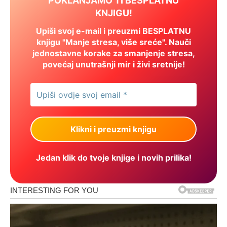
POKLANJAMO TI BESPLATNU
KNJIGU!
Upiši svoj e-mail i preuzmi BESPLATNU
knjigu "Manje stresa, više sreće". Nauči
jednostavne korake za smanjenje stresa,
povećaj unutrašnji mir i živi sretnije!
Jedan klik do tvoje knjige i novih prilika!