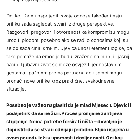
Oni koji žele unaprijediti svoje odnose također imaju
priliku sada sagledati stvari iz druge perspektive.
Razgovori, pregovori i otvorenost ka kompromisu mogu
uroditi plodom, posebno ako se radi o odnosima koji su
se do sada činili krhkim. Djevica unosi element logike, pa
tako pomaže da emocije budu izražene na mirniji i jasniji
način. Ljubavni život se može osvježiti jednostavnim
gestama i pažnjom prema partneru, dok samci mogu
pronaći nove prilike kroz praktične, svakodnevne
situacije.
Posebno je važno naglasiti da je mlad Mjesec u Djevici i
podsjetnik da se ne žuri. Proces promjene zahtijeva
strpljenje. Nema potrebe forsirati ništa – dovoljno je
dopustiti da se stvari odvijaju prirodno. Ključ uspjeha u
ovom periodu leži u upornosti i dosljednosti. Oni koji