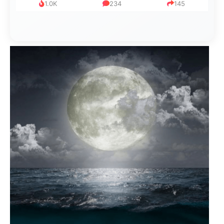
1.0K
234
145