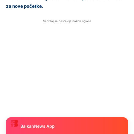
za nove početke.
Sadržaj se nastavlja nakon oglasa
BalkanNews App