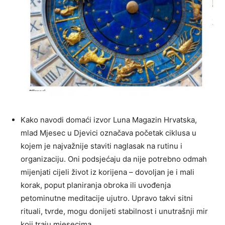
Kako navodi domaći izvor Luna Magazin Hrvatska,
mlad Mjesec u Djevici označava početak ciklusa u
kojem je najvažnije staviti naglasak na rutinu i
organizaciju. Oni podsjećaju da nije potrebno odmah
mijenjati cijeli život iz korijena – dovoljan je i mali
korak, poput planiranja obroka ili uvođenja
petominutne meditacije ujutro. Upravo takvi sitni
rituali, tvrde, mogu donijeti stabilnost i unutrašnji mir
koji traju mjesecima.