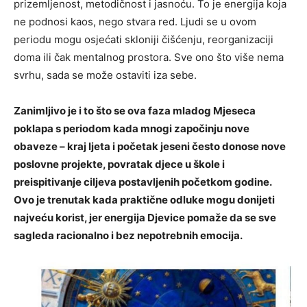
prizemljenost, metodičnost i jasnoću. To je energija koja
ne podnosi kaos, nego stvara red. Ljudi se u ovom
periodu mogu osjećati skloniji čišćenju, reorganizaciji
doma ili čak mentalnog prostora. Sve ono što više nema
svrhu, sada se može ostaviti iza sebe.
Zanimljivo je i to što se ova faza mladog Mjeseca
poklapa s periodom kada mnogi započinju nove
obaveze – kraj ljeta i početak jeseni često donose nove
poslovne projekte, povratak djece u škole i
preispitivanje ciljeva postavljenih početkom godine.
Ovo je trenutak kada praktične odluke mogu donijeti
najveću korist, jer energija Djevice pomaže da se sve
sagleda racionalno i bez nepotrebnih emocija.