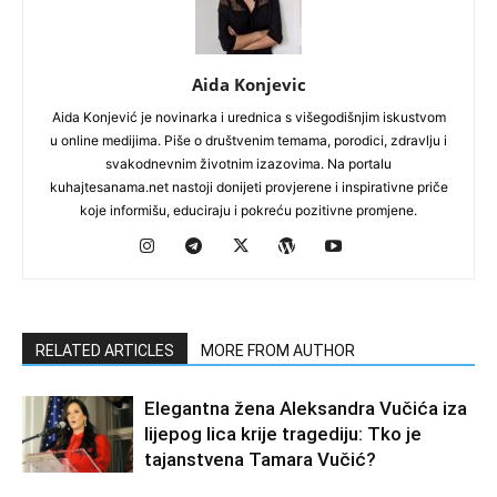
Aida Konjevic
Aida Konjević je novinarka i urednica s višegodišnjim iskustvom
u online medijima. Piše o društvenim temama, porodici, zdravlju i
svakodnevnim životnim izazovima. Na portalu
kuhajtesanama.net nastoji donijeti provjerene i inspirativne priče
koje informišu, educiraju i pokreću pozitivne promjene.
RELATED ARTICLES
MORE FROM AUTHOR
Elegantna žena Aleksandra Vučića iza
lijepog lica krije tragediju: Tko je
tajanstvena Tamara Vučić?