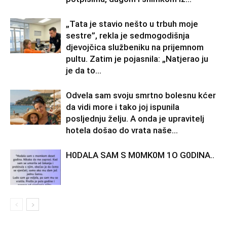
„Tata je stavio nešto u trbuh moje
sestre”, rekla je sedmogodišnja
djevojčica službeniku na prijemnom
pultu. Zatim je pojasnila: „Natjerao ju
je da to...
Odvela sam svoju smrtno bolesnu kćer
da vidi more i tako joj ispunila
posljednju želju. A onda je upravitelj
hotela došao do vrata naše...
H0DALA SAM S M0MK0M 1O G0DINA..