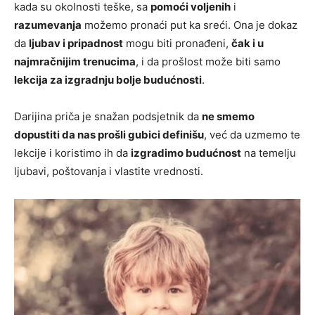
kada su okolnosti teške, sa
pomoći voljenih
i
razumevanja
možemo pronaći put ka sreći. Ona je dokaz
da
ljubav i pripadnost
mogu biti pronađeni,
čak i u
najmračnijim trenucima
, i da prošlost može biti samo
lekcija za izgradnju bolje budućnosti
.
Darijina priča je snažan podsjetnik da
ne smemo
dopustiti da nas prošli gubici definišu
, već da uzmemo te
lekcije i koristimo ih da
izgradimo budućnost
na temelju
ljubavi, poštovanja i vlastite vrednosti.