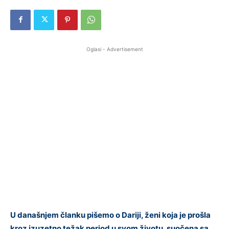
Oglasi - Advertisement
U današnjem članku pišemo o Dariji, ženi koja je prošla
kroz izuzetno težak period u svom životu, suočena sa