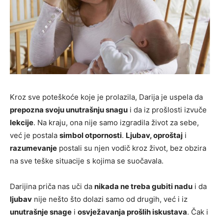
Kroz sve poteškoće koje je prolazila, Darija je uspela da
prepozna svoju unutrašnju snagu
i da iz prošlosti izvuče
lekcije
. Na kraju, ona nije samo izgradila život za sebe,
već je postala
simbol otpornosti
.
Ljubav, oproštaj
i
razumevanje
postali su njen vodič kroz život, bez obzira
na sve teške situacije s kojima se suočavala.
Darijina priča nas uči da
nikada ne treba gubiti nadu
i da
ljubav
nije nešto što dolazi samo od drugih, već i iz
unutrašnje snage
i
osvježavanja prošlih iskustava
. Čak i