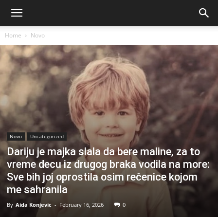
Home
Novo
Novo
Uncategorized
Dariju je majka slala da bere maline, za to
vreme decu iz drugog braka vodila na more:
Sve bih joj oprostila osim rečenice kojom
me sahranila
By
Aida Konjevic
-
February 16, 2026
0