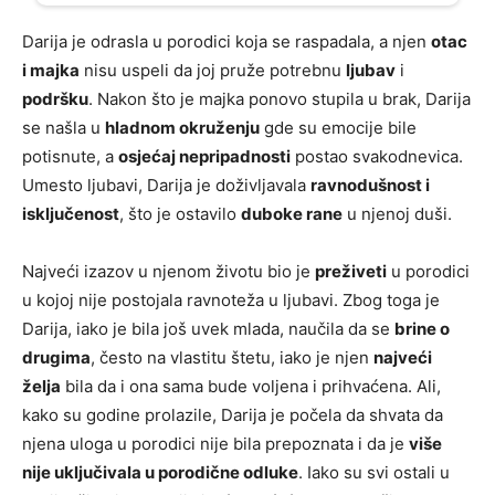
Darija je odrasla u porodici koja se raspadala, a njen
otac
i majka
nisu uspeli da joj pruže potrebnu
ljubav
i
podršku
. Nakon što je majka ponovo stupila u brak, Darija
se našla u
hladnom okruženju
gde su emocije bile
potisnute, a
osjećaj nepripadnosti
postao svakodnevica.
Umesto ljubavi, Darija je doživljavala
ravnodušnost i
isključenost
, što je ostavilo
duboke rane
u njenoj duši.
Najveći izazov u njenom životu bio je
preživeti
u porodici
u kojoj nije postojala ravnoteža u ljubavi. Zbog toga je
Darija, iako je bila još uvek mlada, naučila da se
brine o
drugima
, često na vlastitu štetu, iako je njen
najveći
želja
bila da i ona sama bude voljena i prihvaćena. Ali,
kako su godine prolazile, Darija je počela da shvata da
njena uloga u porodici nije bila prepoznata i da je
više
nije uključivala u porodične odluke
. Iako su svi ostali u