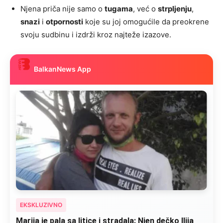
Njena priča nije samo o
tugama
, već o
strpljenju
,
snazi
i
otpornosti
koje su joj omogućile da preokrene
svoju sudbinu i izdrži kroz najteže izazove.
BalkanNews App
EKSKLUZIVNO
Marija je pala sa litice i stradala: Njen dečko Ilija