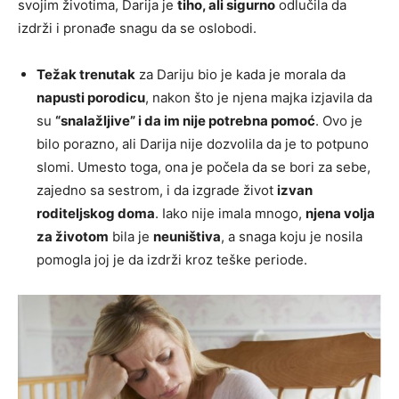
svojim životima, Darija je
tiho, ali sigurno
odlučila da
izdrži i pronađe snagu da se oslobodi.
Težak trenutak
za Dariju bio je kada je morala da
napusti porodicu
, nakon što je njena majka izjavila da
su
“snalažljive” i da im nije potrebna pomoć
. Ovo je
bilo porazno, ali Darija nije dozvolila da je to potpuno
slomi. Umesto toga, ona je počela da se bori za sebe,
zajedno sa sestrom, i da izgrade život
izvan
roditeljskog doma
. Iako nije imala mnogo,
njena volja
za životom
bila je
neuništiva
, a snaga koju je nosila
pomogla joj je da izdrži kroz teške periode.