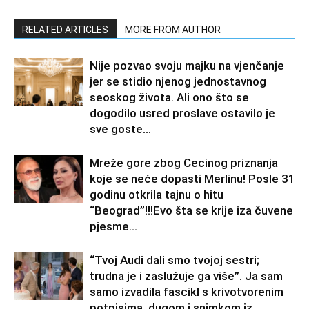
RELATED ARTICLES
MORE FROM AUTHOR
Nije pozvao svoju majku na vjenčanje
jer se stidio njenog jednostavnog
seoskog života. Ali ono što se
dogodilo usred proslave ostavilo je
sve goste...
Mreže gore zbog Cecinog priznanja
koje se neće dopasti Merlinu! Posle 31
godinu otkrila tajnu o hitu
“Beograd”!!!Evo šta se krije iza čuvene
pjesme...
“Tvoj Audi dali smo tvojoj sestri;
trudna je i zaslužuje ga više”. Ja sam
samo izvadila fascikl s krivotvorenim
potpisima, dugom i snimkom iz...