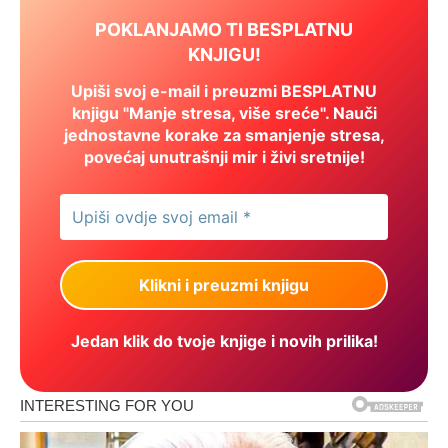
POKLANJAMO TI BESPLATNU
KNJIGU!
Upiši svoj e-mail i preuzmi BESPLATNU
knjigu "Manje stresa, više sreće". Nauči
jednostavne korake za smanjenje stresa,
povećaj unutrašnji mir i živi sretnije!
Jedan klik do tvoje knjige i novih prilika!