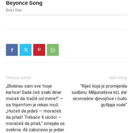
Previous article
Next article
„Blokirao sam sve tvoje
“Riječ koja je promijenila
kartice! Sada ćeš svaki dinar
sudbinu: Milijunaševa kći, dar
morati da tražiš od mene!“ —
siromašne djevojčice i čudo
sa trijumfom je rekao muž.
gutljaja vode”
„Hoćeš da jedeš — moraćeš
da pitaš! Trebaće ti ulošci —
moraćeš da pitaš,“ smejala se
svekrva. Ali zaboravio je jedan