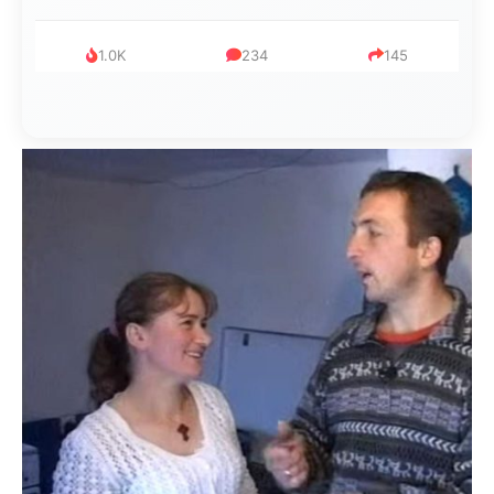
1.0K
234
145