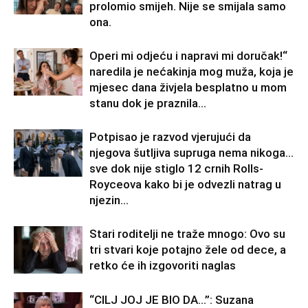
prolomio smijeh. Nije se smijala samo
ona.
Operi mi odjeću i napravi mi doručak!“
naredila je nećakinja mog muža, koja je
mjesec dana živjela besplatno u mom
stanu dok je praznila...
Potpisao je razvod vjerujući da
njegova šutljiva supruga nema nikoga…
sve dok nije stiglo 12 crnih Rolls-
Royceova kako bi je odvezli natrag u
njezin...
Stari roditelji ne traže mnogo: Ovo su
tri stvari koje potajno žele od dece, a
retko će ih izgovoriti naglas
“CILJ JOJ JE BIO DA…”: Suzana