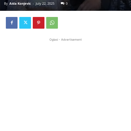
By
Aida Konjevic
-
July 22, 2025
0
Oglasi - Advertisement