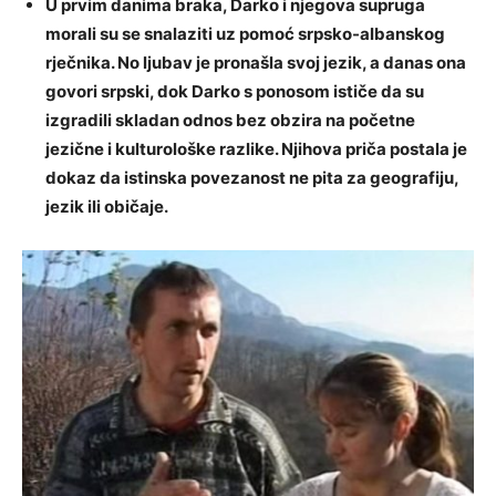
U prvim danima braka, Darko i njegova supruga
morali su se snalaziti uz pomoć srpsko-albanskog
rječnika. No ljubav je pronašla svoj jezik, a danas ona
govori srpski, dok Darko s ponosom ističe da su
izgradili skladan odnos bez obzira na početne
jezične i kulturološke razlike. Njihova priča postala je
dokaz da istinska povezanost ne pita za geografiju,
jezik ili običaje.