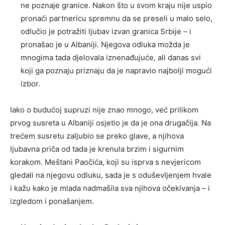
ne poznaje granice. Nakon što u svom kraju nije uspio
pronaći partnericu spremnu da se preseli u malo selo,
odlučio je potražiti ljubav izvan granica Srbije – i
pronašao je u Albaniji. Njegova odluka možda je
mnogima tada djelovala iznenađujuće, ali danas svi
koji ga poznaju priznaju da je napravio najbolji mogući
izbor.
Iako o budućoj supruzi nije znao mnogo, već prilikom
prvog susreta u Albaniji osjetio je da je ona drugačija. Na
trećem susretu zaljubio se preko glave, a njihova
ljubavna priča od tada je krenula brzim i sigurnim
korakom. Meštani Paočića, koji su isprva s nevjericom
gledali na njegovu odluku, sada je s oduševljenjem hvale
i kažu kako je mlada nadmašila sva njihova očekivanja – i
izgledom i ponašanjem.