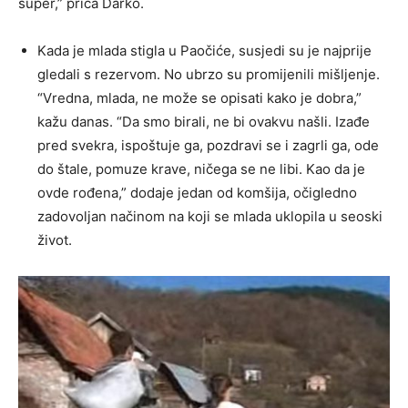
super,” priča Darko.
Kada je mlada stigla u Paočiće, susjedi su je najprije
gledali s rezervom. No ubrzo su promijenili mišljenje.
“Vredna, mlada, ne može se opisati kako je dobra,”
kažu danas. “Da smo birali, ne bi ovakvu našli. Izađe
pred svekra, ispoštuje ga, pozdravi se i zagrli ga, ode
do štale, pomuze krave, ničega se ne libi. Kao da je
ovde rođena,” dodaje jedan od komšija, očigledno
zadovoljan načinom na koji se mlada uklopila u seoski
život.