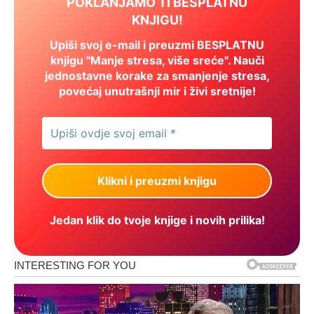
POKLANJAMO TI BESPLATNU
KNJIGU!
Upiši svoj e-mail i preuzmi BESPLATNU
knjigu "Manje stresa, više sreće". Nauči
jednostavne korake za smanjenje stresa,
povećaj unutrašnji mir i živi sretnije!
Jedan klik do tvoje knjige i novih prilika!