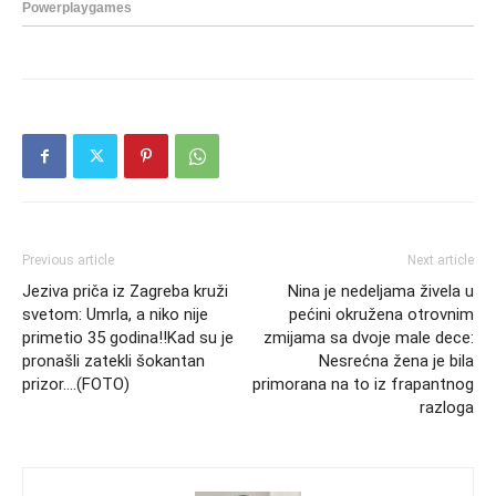
Previous article
Next article
Jeziva priča iz Zagreba kruži
Nina je nedeljama živela u
svetom: Umrla, a niko nije
pećini okružena otrovnim
primetio 35 godina!!Kad su je
zmijama sa dvoje male dece:
pronašli zatekli šokantan
Nesrećna žena je bila
prizor….(FOTO)
primorana na to iz frapantnog
razloga