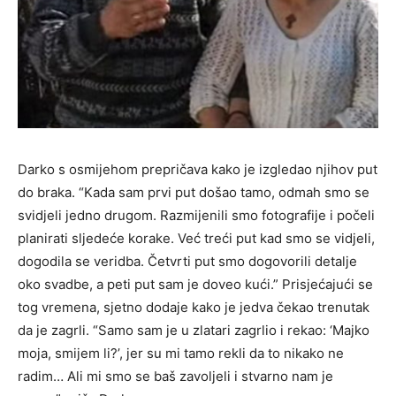
Darko s osmijehom prepričava kako je izgledao njihov put
do braka. “Kada sam prvi put došao tamo, odmah smo se
svidjeli jedno drugom. Razmijenili smo fotografije i počeli
planirati sljedeće korake. Već treći put kad smo se vidjeli,
dogodila se veridba. Četvrti put smo dogovorili detalje
oko svadbe, a peti put sam je doveo kući.” Prisjećajući se
tog vremena, sjetno dodaje kako je jedva čekao trenutak
da je zagrli. “Samo sam je u zlatari zagrlio i rekao: ‘Majko
moja, smijem li?’, jer su mi tamo rekli da to nikako ne
radim… Ali mi smo se baš zavoljeli i stvarno nam je