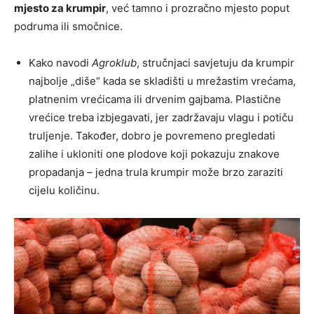
mjesto za krumpir
, već tamno i prozračno mjesto poput
podruma ili smočnice.
Kako navodi
Agroklub
, stručnjaci savjetuju da krumpir
najbolje „diše“ kada se skladišti u mrežastim vrećama,
platnenim vrećicama ili drvenim gajbama. Plastične
vrećice treba izbjegavati, jer zadržavaju vlagu i potiču
truljenje. Također, dobro je povremeno pregledati
zalihe i ukloniti one plodove koji pokazuju znakove
propadanja – jedna trula krumpir može brzo zaraziti
cijelu količinu.