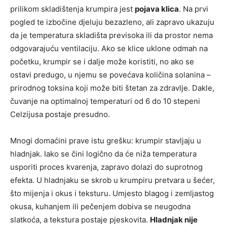
prilikom skladištenja krumpira jest
pojava klica
. Na prvi
pogled te izbočine djeluju bezazleno, ali zapravo ukazuju
da je temperatura skladišta previsoka ili da prostor nema
odgovarajuću ventilaciju. Ako se klice uklone odmah na
početku, krumpir se i dalje može koristiti, no ako se
ostavi predugo, u njemu se povećava količina solanina –
prirodnog toksina koji može biti štetan za zdravlje. Dakle,
čuvanje na optimalnoj temperaturi od 6 do 10 stepeni
Celzijusa postaje presudno.
Mnogi domaćini prave istu grešku: krumpir stavljaju u
hladnjak. Iako se čini logično da će niža temperatura
usporiti proces kvarenja, zapravo dolazi do suprotnog
efekta. U hladnjaku se skrob u krumpiru pretvara u šećer,
što mijenja i okus i teksturu. Umjesto blagog i zemljastog
okusa, kuhanjem ili pečenjem dobiva se neugodna
slatkoća, a tekstura postaje pjeskovita.
Hladnjak nije