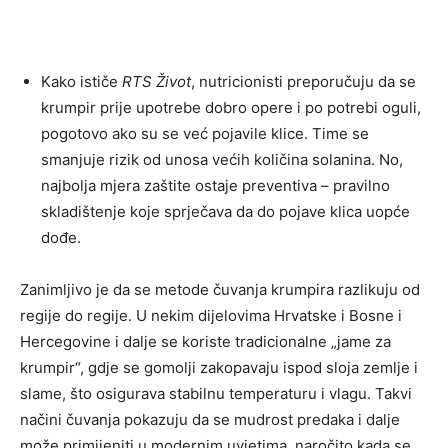
Kako ističe
RTS Život
, nutricionisti preporučuju da se
krumpir prije upotrebe dobro opere i po potrebi oguli,
pogotovo ako su se već pojavile klice. Time se
smanjuje rizik od unosa većih količina solanina. No,
najbolja mjera zaštite ostaje preventiva – pravilno
skladištenje koje sprječava da do pojave klica uopće
dođe.
Zanimljivo je da se metode čuvanja krumpira razlikuju od
regije do regije. U nekim dijelovima Hrvatske i Bosne i
Hercegovine i dalje se koriste tradicionalne „jame za
krumpir“, gdje se gomolji zakopavaju ispod sloja zemlje i
slame, što osigurava stabilnu temperaturu i vlagu. Takvi
načini čuvanja pokazuju da se mudrost predaka i dalje
može primijeniti u modernim uvjetima, naročito kada se