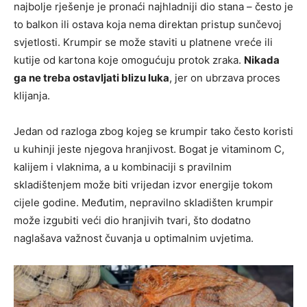
najbolje rješenje je pronaći najhladniji dio stana – često je
to balkon ili ostava koja nema direktan pristup sunčevoj
svjetlosti. Krumpir se može staviti u platnene vreće ili
kutije od kartona koje omogućuju protok zraka.
Nikada
ga ne treba ostavljati blizu luka
, jer on ubrzava proces
klijanja.
Jedan od razloga zbog kojeg se krumpir tako često koristi
u kuhinji jeste njegova hranjivost. Bogat je vitaminom C,
kalijem i vlaknima, a u kombinaciji s pravilnim
skladištenjem može biti vrijedan izvor energije tokom
cijele godine. Međutim, nepravilno skladišten krumpir
može izgubiti veći dio hranjivih tvari, što dodatno
naglašava važnost čuvanja u optimalnim uvjetima.