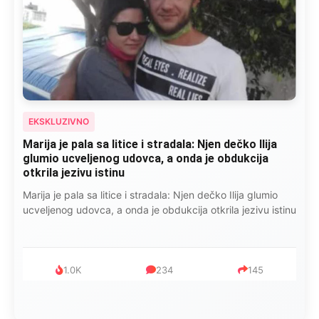
EKSKLUZIVNO
Marija je pala sa litice i stradala: Njen dečko Ilija
glumio ucveljenog udovca, a onda je obdukcija
otkrila jezivu istinu
Marija je pala sa litice i stradala: Njen dečko Ilija glumio
ucveljenog udovca, a onda je obdukcija otkrila jezivu istinu
1.0K
234
145