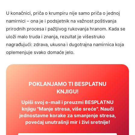
U konačnici, priča o krumpiru nije samo priča o jednoj
namirnici – ona je i podsjetnik na važnost poštivanja
prirodnih procesa i pažljivog rukovanja hranom. Kada se
uloži malo truda i znanja, rezultat je višestruko
nagrađujući: zdrava, ukusna i dugotrajna namirnica koja
oplemenjuje svako domaće jelo.
POKLANJAMO TI BESPLATNU
KNJIGU!
Upiši svoj e-mail i preuzmi BESPLATNU
knjigu "Manje stresa, više sreće". Nauči
jednostavne korake za smanjenje stresa,
povećaj unutrašnji mir i živi sretnije!