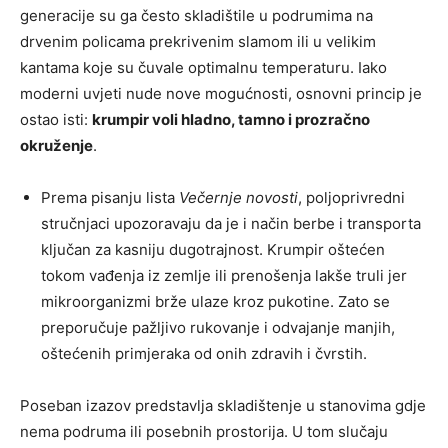
generacije su ga često skladištile u podrumima na
drvenim policama prekrivenim slamom ili u velikim
kantama koje su čuvale optimalnu temperaturu. Iako
moderni uvjeti nude nove mogućnosti, osnovni princip je
ostao isti:
krumpir voli hladno, tamno i prozračno
okruženje
.
Prema pisanju lista
Večernje novosti
, poljoprivredni
stručnjaci upozoravaju da je i način berbe i transporta
ključan za kasniju dugotrajnost. Krumpir oštećen
tokom vađenja iz zemlje ili prenošenja lakše truli jer
mikroorganizmi brže ulaze kroz pukotine. Zato se
preporučuje pažljivo rukovanje i odvajanje manjih,
oštećenih primjeraka od onih zdravih i čvrstih.
Poseban izazov predstavlja skladištenje u stanovima gdje
nema podruma ili posebnih prostorija. U tom slučaju