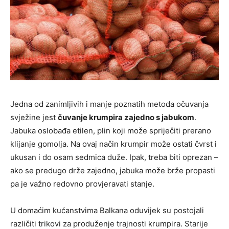
Jedna od zanimljivih i manje poznatih metoda očuvanja
svježine jest
čuvanje krumpira zajedno s jabukom
.
Jabuka oslobađa etilen, plin koji može spriječiti prerano
klijanje gomolja. Na ovaj način krumpir može ostati čvrst i
ukusan i do osam sedmica duže. Ipak, treba biti oprezan –
ako se predugo drže zajedno, jabuka može brže propasti
pa je važno redovno provjeravati stanje.
U domaćim kućanstvima Balkana oduvijek su postojali
različiti trikovi za produženje trajnosti krumpira. Starije