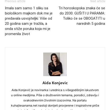
Previous article
Next article
Imala sam samo 1 sliku sa
Tri horoskopska znaka će se
biološkom majkom dok me je
do 2030. GUŠITI U PARAMA:
predavala usvojiteljki: Više od
Toliko će se OBOGATITI u
20 godina sam je tražila, a
narednih 5 godina
onda stiže poruka koja mi je
promenila život
Aida Konjevic
Aida Konjević je novinarka i urednica s višegodišnjim iskustvom
u online medijima. Piše o društvenim temama, porodici, zdravlju i
svakodnevnim životnim izazovima. Na portalu
kuhajtesanama.net nastoji donijeti provjerene i inspirativne priče