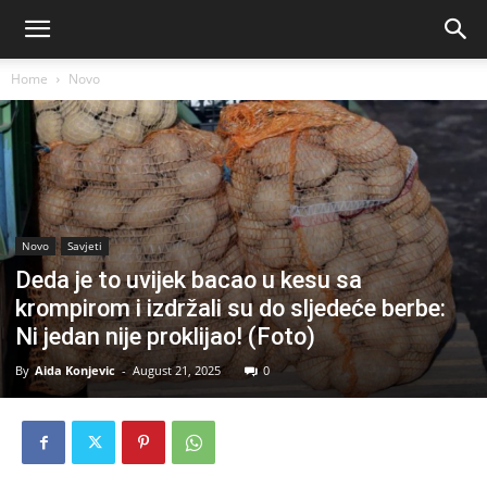
Home
Novo
Novo
Savjeti
Deda je to uvijek bacao u kesu sa
krompirom i izdržali su do sljedeće berbe:
Ni jedan nije proklijao! (Foto)
By
Aida Konjevic
-
August 21, 2025
0