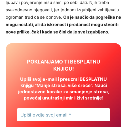
ljubav i povjerenje nisu sami po sebi dati. Njih treba
svakodnevno njegovati, jer jednom izgubljeni zahtijevaju
ogroman trud da se obnove.
On je naučio da pogreške ne
mogu nestati, ali da iskrenost i predanost mogu stvoriti
nove prilike, čak i kada se čini da je sve izgubljeno.
POKLANJAMO TI BESPLATNU
KNJIGU!
Upiši svoj e-mail i preuzmi BESPLATNU
knjigu "Manje stresa, više sreće". Nauči
jednostavne korake za smanjenje stresa,
povećaj unutrašnji mir i živi sretnije!