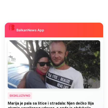
BalkanNews App
EKSKLUZIVNO
Marija je pala sa litice i stradala: Njen dečko Ilija