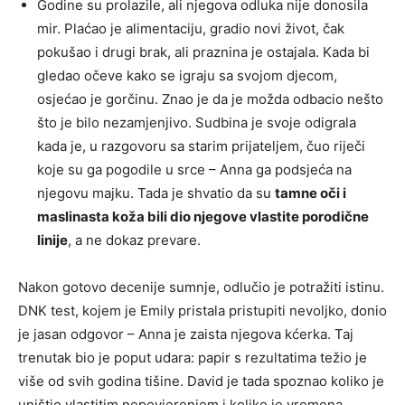
Godine su prolazile, ali njegova odluka nije donosila
mir. Plaćao je alimentaciju, gradio novi život, čak
pokušao i drugi brak, ali praznina je ostajala. Kada bi
gledao očeve kako se igraju sa svojom djecom,
osjećao je gorčinu. Znao je da je možda odbacio nešto
što je bilo nezamjenjivo. Sudbina je svoje odigrala
kada je, u razgovoru sa starim prijateljem, čuo riječi
koje su ga pogodile u srce – Anna ga podsjeća na
njegovu majku. Tada je shvatio da su
tamne oči i
maslinasta koža bili dio njegove vlastite porodične
linije
, a ne dokaz prevare.
Nakon gotovo decenije sumnje, odlučio je potražiti istinu.
DNK test, kojem je Emily pristala pristupiti nevoljko, donio
je jasan odgovor – Anna je zaista njegova kćerka. Taj
trenutak bio je poput udara: papir s rezultatima težio je
više od svih godina tišine. David je tada spoznao koliko je
uništio vlastitim nepovjerenjem i koliko je vremena