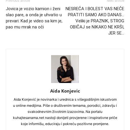
Previous article
Next article
Jovica je vozio kamion i ženi
NESREĆA I BOLEST VAS NEĆE
slao pare, a onda je uhvatio u
PRATITI SAMO AKO DANAS…
prevari: Kad je video sa kim je,
Veliki je PRAZNIK, STROG
pao mu mrak na oči
OBIČAJ se NIKAKO NE KRŠI,
JER SE…
Aida Konjevic
Aida Konjević je novinarka i urednica s višegodišnjim iskustvom
u online medijima. Piše o društvenim temama, porodici, zdravlju i
svakodnevnim životnim izazovima. Na portalu
kuhajtesanama.net nastoji donijeti provjerene i inspirativne priče
koje informišu, educiraju i pokreću pozitivne promjene.