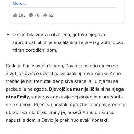
Ona je bila vedra i otvorena, gotovo njegova
suprotnost, ali ih je spajala ista želja – izgraditi topao i
miran porodični dom.
Kada je Emily ostala trudna, David je osjetio da mu se
život još čvršće učvrstio. Dolazak njihove kćerke Anne
trebao je biti trenutak neopisive sreće, ali u njemu se
probudila nelagoda.
Djevojčica mu nije ličila ni na njega
ni na Emily
, a njegova opsesija objašnjenjima pretvorila
se u sumnju. Riječi su postale optužbe, a nepovjerenje je
ubrzo razorilo brak. Emily je, noseći Annu u naručju,
napustila dom, a David je prekinuo svaki kontakt.