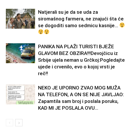
Natjerali su je da se uda za
siromašnog farmera, ne znajući šta će
se dogoditi samo sedmicu kasnije…
PANIKA NA PLAŽI TURISTI BJEŽE
GLAVOM BEZ OBZIRA!!!Devojčicu iz
Srbije ujela neman u Grčkoj:Pogledajte
ujede i crvenilo, evo o kojoj vrsti je
reč!!
NEKO JE UPORNO ZVAO MOG MUŽA
NA TELEFON, A ON SE NIJE JAVLJAO:
Zapamtila sam broj i poslala poruku,
KAD MI JE POSLALA OVU...