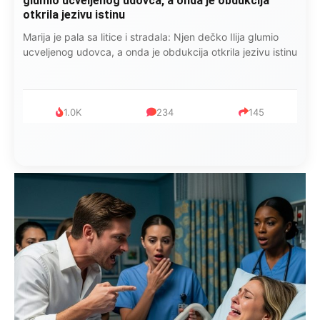
glumio ucveljenog udovca, a onda je obdukcija
otkrila jezivu istinu
Marija je pala sa litice i stradala: Njen dečko Ilija glumio
ucveljenog udovca, a onda je obdukcija otkrila jezivu istinu
1.0K
234
145