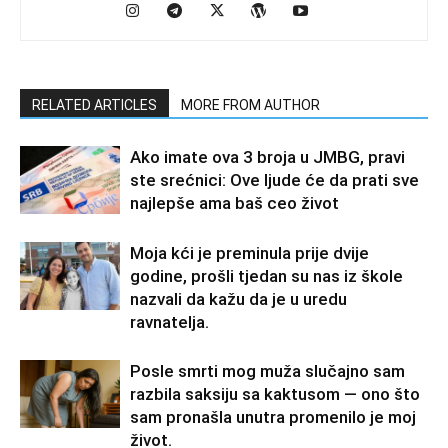
RELATED ARTICLES
MORE FROM AUTHOR
Ako imate ova 3 broja u JMBG, pravi
ste srećnici: Ove ljude će da prati sve
najlepše ama baš ceo život
Moja kći je preminula prije dvije
godine, prošli tjedan su nas iz škole
nazvali da kažu da je u uredu
ravnatelja.
Posle smrti mog muža slučajno sam
razbila saksiju sa kaktusom — ono što
sam pronašla unutra promenilo je moj
život.