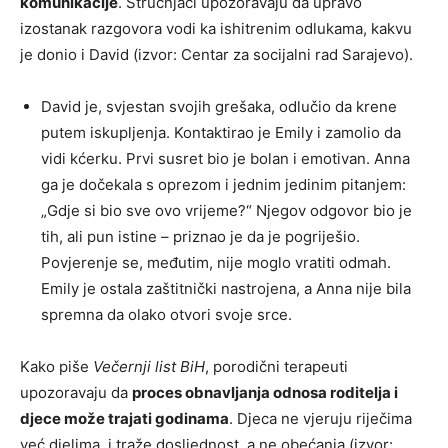
komunikacije
. Stručnjaci upozoravaju da upravo
izostanak razgovora vodi ka ishitrenim odlukama, kakvu
je donio i David (izvor: Centar za socijalni rad Sarajevo).
David je, svjestan svojih grešaka, odlučio da krene
putem iskupljenja. Kontaktirao je Emily i zamolio da
vidi kćerku. Prvi susret bio je bolan i emotivan. Anna
ga je dočekala s oprezom i jednim jedinim pitanjem:
„Gdje si bio sve ovo vrijeme?“ Njegov odgovor bio je
tih, ali pun istine – priznao je da je pogriješio.
Povjerenje se, međutim, nije moglo vratiti odmah.
Emily je ostala zaštitnički nastrojena, a Anna nije bila
spremna da olako otvori svoje srce.
Kako piše
Večernji list BiH
, porodični terapeuti
upozoravaju da
proces obnavljanja odnosa roditelja i
djece može trajati godinama
. Djeca ne vjeruju riječima
već djelima, i traže dosljednost, a ne obećanja (izvor: