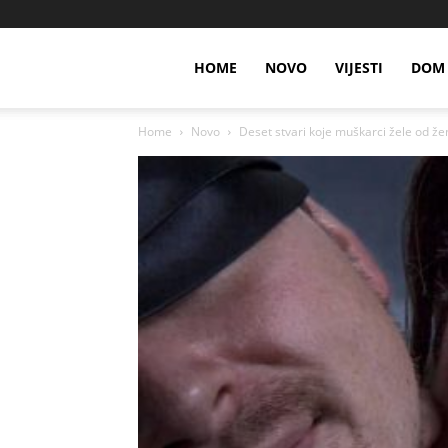
HOME
NOVO
VIJESTI
DOM 
Home
Novo
Deset stvari koje muškarci žele od žen