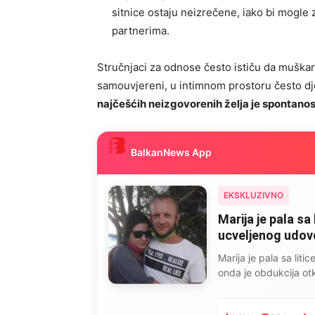
sitnice ostaju neizrečene, iako bi mogle 
partnerima.
Stručnjaci za odnose često ističu da muškarci
samouvjereni, u intimnom prostoru često dj
najčešćih neizgovorenih želja je spontanos
BalkanNews App
EKSKLUZIVNO
Marija je pala sa 
ucveljenog udovca
Marija je pala sa liti
onda je obdukcija otkr