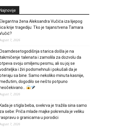
Najnovije
Elegantna žena Aleksandra Vučića iza lijepog
lica krije tragediju: Tko je tajanstvena Tamara
Vučić?
August 7, 2026
Osamdesetogodišnja starica došla je na
takmičenje talenata i zamolila za dozvolu da
otpeva svoju omiljenu pesmu, ali su joj se
voditeljka i žiri podsmehnuli i pokušali da je
oteraju sa bine. Samo nekoliko minuta kasnije,
međutim, dogodilo se nešto potpuno
neočekivano…
August 7, 2026
Kada je stigla beba, svekrva je tražila sina samo
za sebe: Priča mlade majke pokrenula je veliku
raspravu o granicama u porodici
August 7, 2026