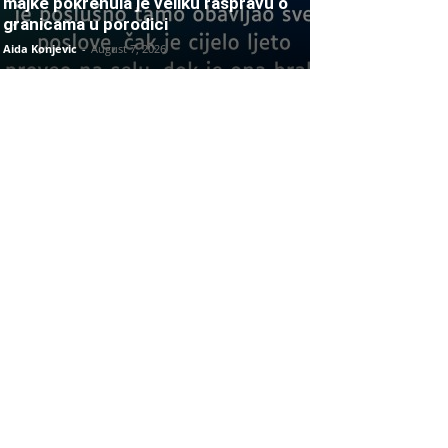
majke pokrenula je veliku raspravu o
granicama u porodici
Aida Konjevic
-
August 7, 2026