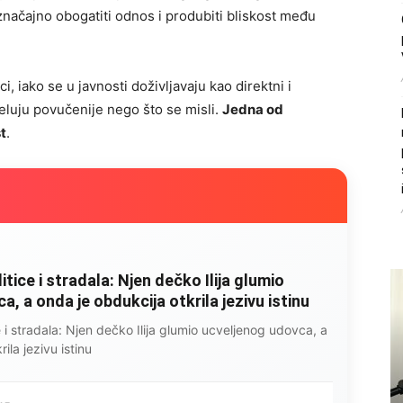
značajno obogatiti odnos i produbiti bliskost među
, iako se u javnosti doživljavaju kao direktni i
eluju povučenije nego što se misli.
Jedna od
t
.
litice i stradala: Njen dečko Ilija glumio
, a onda je obdukcija otkrila jezivu istinu
ce i stradala: Njen dečko Ilija glumio ucveljenog udovca, a
ila jezivu istinu