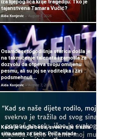
iza lijepog lica krije tragediju: Tko je
tajanstvena Tamara Vučić?
Aida Konjevic
-
August 7, 2026
Osamdesetogodišnja starica došla je
na takmičenje talenata i zamolila za
dozvolu da otpeva svoju omiljenu
pesmu, ali su joj se voditeljka i žiri
podsmehnuli...
Aida Konjevic
-
August 7, 2026
Kada je stigla beba, svekrva je tražila
sina samo za sebe: Priča mlade