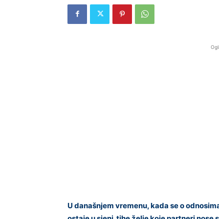
Ogl
U današnjem vremenu, kada se o odnosima g
ostaje u sjeni tihe želje koje partneri nose 