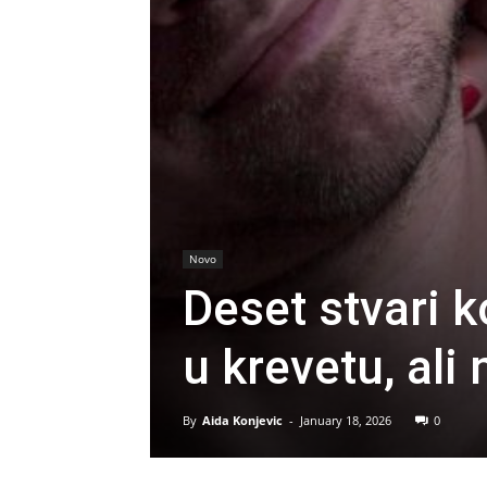
Novo
Deset stvari 
u krevetu, ali 
By
Aida Konjevic
-
January 18, 2026
0