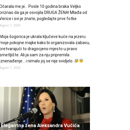
Očarala me je… Posle 10 godina braka Veljko
priznao da ga je osvojila DRUGA ŽENA! Mlađa od
Verice i svi je znate, pogledajte prve fotke
August 7, 2026
Moja šogorica je ukrala ključeve kuće na jezeru
moje pokojne majke kako bi organizovala zabavu,
pretvarajući to dragocjeno mjesto u pravo
smetljište. Ali ja sam za nju pripremila
iznenađenje… i nimalo joj se nije svidjelo.
August 7, 2026
Elegantna žena Aleksandra Vučića