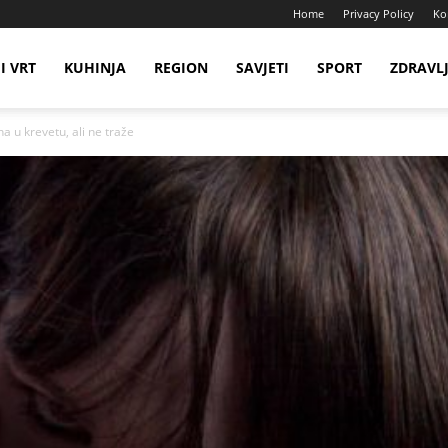
Home
Privacy Policy
Ko
I VRT
KUHINJA
REGION
SAVJETI
SPORT
ZDRAVL
a u krevetu, ali ne traže