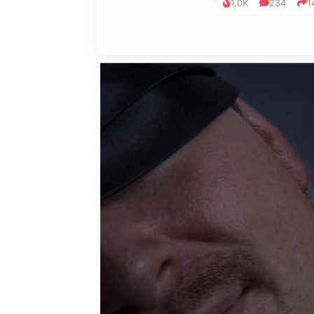
1.0K
234
1