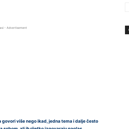
asi - Advertisement
ovori više nego ikad, jedna tema i dalje često
sa sobom, ali ih rijetko izgovaraju naglas.