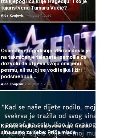
iza lijepog lica krije tragediju: Tko je
tajanstvena Tamara Vučić?
Aida Konjevic
-
August 7, 2026
Osamdesetogodišnja starica došla je
na takmičenje talenata i zamolila za
dozvolu da otpeva svoju omiljenu
pesmu, ali su joj se voditeljka i žiri
podsmehnuli...
Aida Konjevic
-
August 7, 2026
Kada je stigla beba, svekrva je tražila
sina samo za sebe: Priča mlade