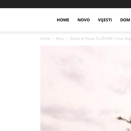
HOME
NOVO
VIJESTI
DOM 
Home
Novo
Dobila Je Posao SLUŽAVKE U Kući Boga