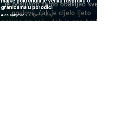
majke pokrenula je veliku raspravu o
granicama u porodici
Aida Konjevic
-
August 7, 2026