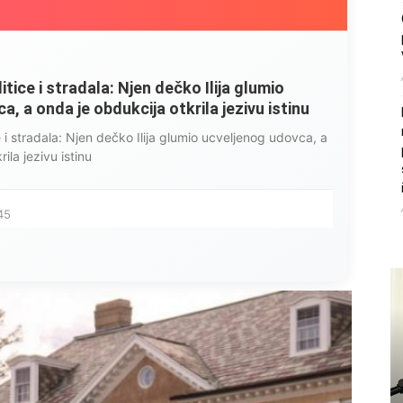
litice i stradala: Njen dečko Ilija glumio
, a onda je obdukcija otkrila jezivu istinu
ce i stradala: Njen dečko Ilija glumio ucveljenog udovca, a
ila jezivu istinu
45