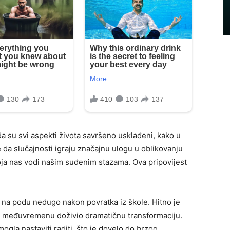
da su svi aspekti života savršeno usklađeni, kako u
da slučajnosti igraju značajnu ulogu u oblikovanju
oja nas vodi našim suđenim stazama. Ova pripovijest
ti na podu nedugo nakon povratka iz škole. Hitno je
t u međuvremenu doživio dramatičnu transformaciju.
gla nastaviti raditi, što je dovelo do brzog