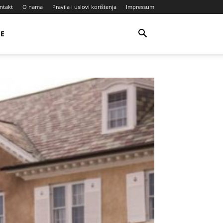
ntakt
O nama
Pravila i uslovi korištenja
Impressum
JE