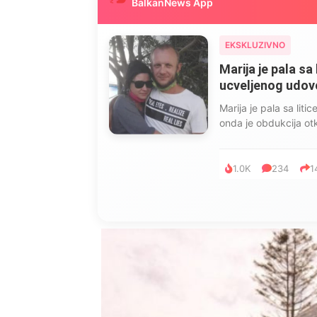
BalkanNews App
EKSKLUZIVNO
Marija je pala sa 
ucveljenog udovca
Marija je pala sa liti
onda je obdukcija otkr
1.0K
234
1