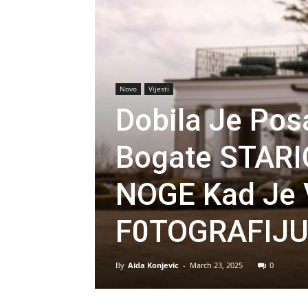
Novo
Vijesti
Dobila Je Po
Bogate STARIC
NOGE Kad Je 
F0TOGRAFIJ
By
Aida Konjevic
-
March 23, 2025
0