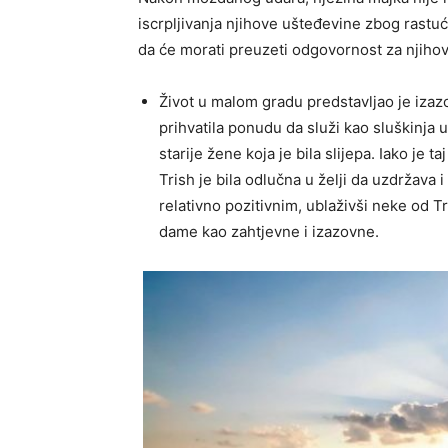
iscrpljivanja njihove ušteđevine zbog rastu
da će morati preuzeti odgovornost za njihov
Život u malom gradu predstavljao je izaz
prihvatila ponudu da služi kao sluškinja
starije žene koja je bila slijepa. Iako je 
Trish je bila odlučna u želji da uzdržava
relativno pozitivnim, ublaživši neke od T
dame kao zahtjevne i izazovne.