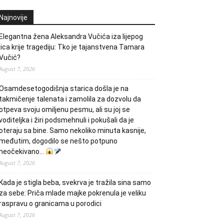
Najnovije
Elegantna žena Aleksandra Vučića iza lijepog
lica krije tragediju: Tko je tajanstvena Tamara
Vučić?
August 7, 2026
Osamdesetogodišnja starica došla je na
takmičenje talenata i zamolila za dozvolu da
otpeva svoju omiljenu pesmu, ali su joj se
voditeljka i žiri podsmehnuli i pokušali da je
oteraju sa bine. Samo nekoliko minuta kasnije,
međutim, dogodilo se nešto potpuno
neočekivano…
August 7, 2026
Kada je stigla beba, svekrva je tražila sina samo
za sebe: Priča mlade majke pokrenula je veliku
raspravu o granicama u porodici
August 7, 2026