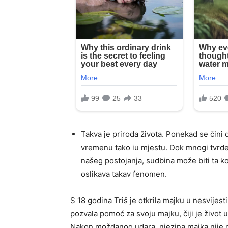
Takva je priroda života. Ponekad se čini 
vremenu tako iu mjestu. Dok mnogi tvrde 
našeg postojanja, sudbina može biti ta k
oslikava takav fenomen.
S 18 godina Triš je otkrila majku u nesvijes
pozvala pomoć za svoju majku, čiji je živo
Nakon moždanog udara, njezina majka nije mo