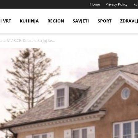
Home
Privacy Policy
Ko
I VRT
KUHINJA
REGION
SAVJETI
SPORT
ZDRAVL
te STARICE: 0duzele Su Joj Se...