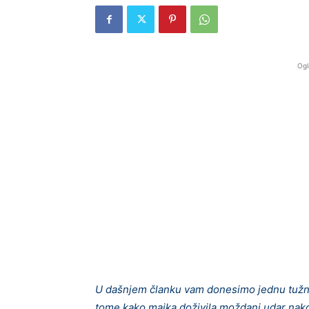
Ogl
U dašnjem članku vam donesimo jednu tužnu 
tome kako majka doživila moždani udar nakon