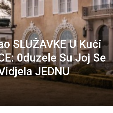
sao SLUŽAVKE U Kući
E: 0duzele Su Joj Se
Vidjela JEDNU
U