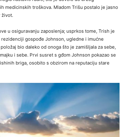
ćih medicinskih troškova. Mladom Trišu postalo je jasno
 život.
ove u osiguravanju zaposlenja; usprkos tome, Trish je
 u rezidenciji gospođe Johnson, ugledne i imućne
taj položaj bio daleko od onoga što je zamišljala za sebe,
 i majku i sebe. Prvi susret s gđom Johnson pokazao se
rishinih briga, osobito s obzirom na reputaciju stare