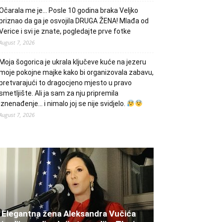
Očarala me je… Posle 10 godina braka Veljko
priznao da ga je osvojila DRUGA ŽENA! Mlađa od
Verice i svi je znate, pogledajte prve fotke
August 7, 2026
Moja šogorica je ukrala ključeve kuće na jezeru
moje pokojne majke kako bi organizovala zabavu,
pretvarajući to dragocjeno mjesto u pravo
smetljište. Ali ja sam za nju pripremila
iznenađenje… i nimalo joj se nije svidjelo.
August 7, 2026
Elegantna žena Aleksandra Vučića