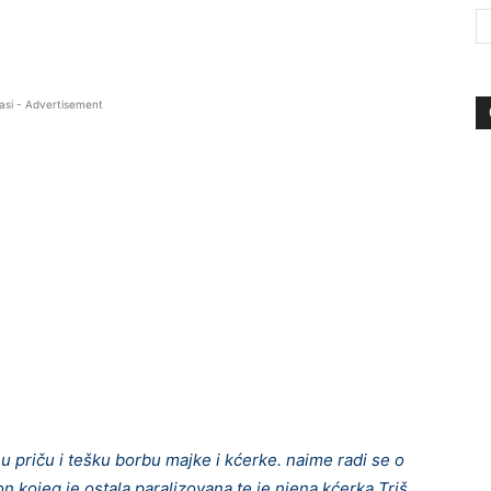
asi - Advertisement
priču i tešku borbu majke i kćerke. naime radi se o
 kojeg je ostala paralizovana te je njena kćerka Triš