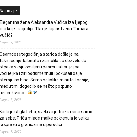
Najnovije
Elegantna žena Aleksandra Vučića iza lijepog
lica krije tragediju: Tko je tajanstvena Tamara
Vučić?
August 7, 2026
Osamdesetogodišnja starica došla je na
takmičenje talenata i zamolila za dozvolu da
otpeva svoju omiljenu pesmu, ali su joj se
voditeljka i žiri podsmehnuli i pokušali da je
oteraju sa bine. Samo nekoliko minuta kasnije,
međutim, dogodilo se nešto potpuno
neočekivano…
August 7, 2026
Kada je stigla beba, svekrva je tražila sina samo
za sebe: Priča mlade majke pokrenula je veliku
raspravu o granicama u porodici
August 7, 2026