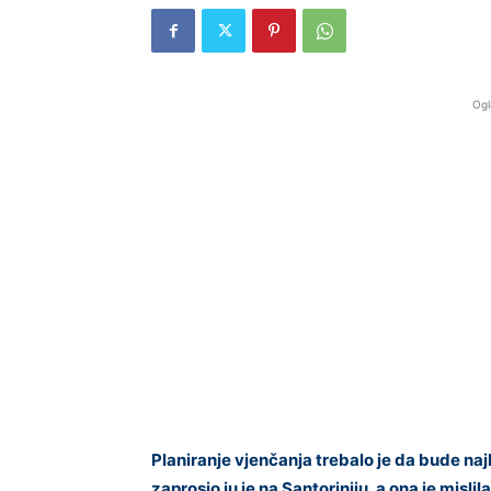
Ogl
Planiranje vjenčanja trebalo je da bude naj
zaprosio ju je na Santoriniju, a ona je misli