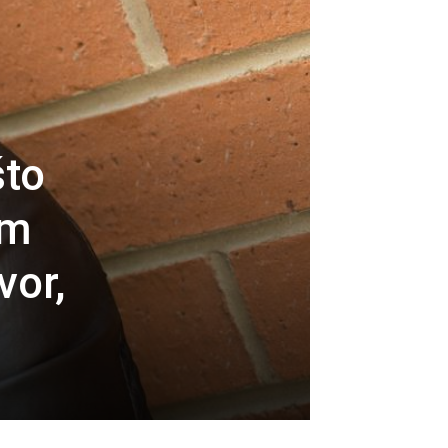
što
em
vor,