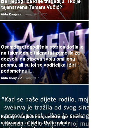
iza lijepog lica krije tragediju: Tko je
tajanstvena Tamara Vučić?
Aida Konjevic
-
August 7, 2026
Osamdesetogodišnja starica došla je
na takmičenje talenata i zamolila za
dozvolu da otpeva svoju omiljenu
pesmu, ali su joj se voditeljka i žiri
podsmehnuli...
Aida Konjevic
-
August 7, 2026
Kada je stigla beba, svekrva je tražila
sina samo za sebe: Priča mlade