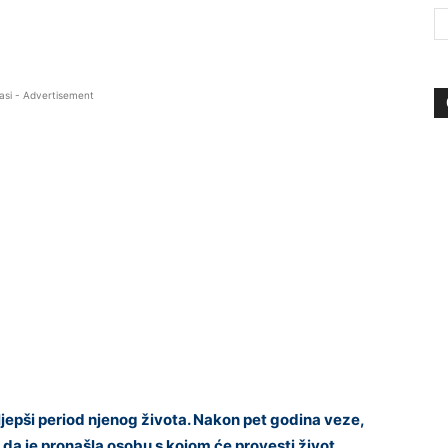
asi - Advertisement
ljepši period njenog života. Nakon pet godina veze,
la da je pronašla osobu s kojom će provesti život.