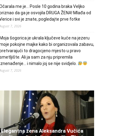
Očarala me je… Posle 10 godina braka Veljko
priznao da ga je osvojila DRUGA ŽENA! Mlađa od
Verice i svi je znate, pogledajte prve fotke
August 7, 2026
Moja šogorica je ukrala ključeve kuće na jezeru
moje pokojne majke kako bi organizovala zabavu,
pretvarajući to dragocjeno mjesto u pravo
smetljište. Ali ja sam za nju pripremila
iznenađenje… i nimalo joj se nije svidjelo.
August 7, 2026
Elegantna žena Aleksandra Vučića