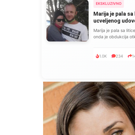
EKSKLUZIVNO
Marija je pala sa 
ucveljenog udovca
Marija je pala sa liti
onda je obdukcija otkr
1.0K
234
1