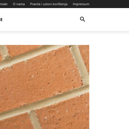
ntakt
O nama
Pravila i uslovi korištenja
Impressum
JE