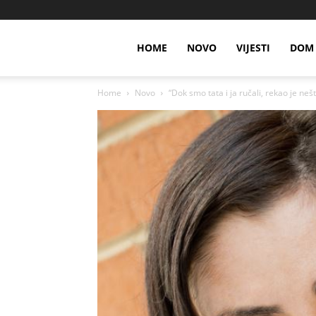
HOME
NOVO
VIJESTI
DOM 
Home
Novo
“Dok smo tata i ja ručali, rekao je nešt