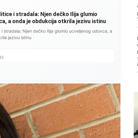
litice i stradala: Njen dečko Ilija glumio
, a onda je obdukcija otkrila jezivu istinu
ce i stradala: Njen dečko Ilija glumio ucveljenog udovca, a
ila jezivu istinu
45