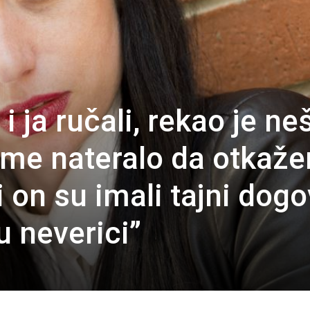
i ja ručali, rekao je ne
 me nateralo da otkaž
i on su imali tajni dogo
u neverici”