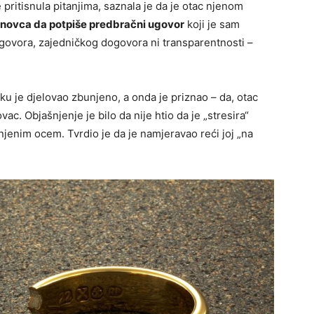
 pritisnula pitanjima, saznala je da je otac njenom
 novca da potpiše predbračni ugovor
koji je sam
azgovora, zajedničkog dogovora ni transparentnosti –
ku je djelovao zbunjeno, a onda je priznao – da, otac
vac. Objašnjenje je bilo da nije htio da je „stresira“
 njenim ocem. Tvrdio je da je namjeravao reći joj „na