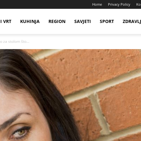
Home
Privacy Policy
Ko
I VRT
KUHINJA
REGION
SAVJETI
SPORT
ZDRAVL
o za stolom što...