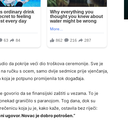
nudio da pokrije veći dio troškova ceremonije. Sve je
 na ručku s ocem, samo dvije sedmice prije vjenčanja,
a koja je potpuno promijenila tok događaja.
e govorio da se finansijski zaštiti u vezama. To je
onekad graničilo s paranojom. Tog dana, dok su
ečenicu koja ju je, kako kaže, ostavila bez riječi:
i ugovor. Novac je dobro potrošen.“