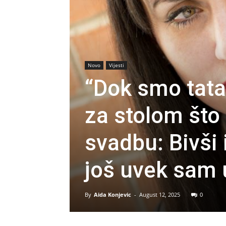
Novo
Vijesti
“Dok smo tata 
za stolom što
svadbu: Bivši 
još uvek sam 
By
Aida Konjevic
-
August 12, 2025
0