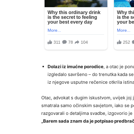
Dolazi iz imućne porodice
, a otac je po
izgledalo savršeno – do trenutka kada se
iz njegove usputne rečenice otkrila istin
Otac, advokat s dugim iskustvom, uvijek joj j
smatrala samo očinskim savjetom, iako se p
razgovarali o detaljima svadbe, izgovorio je r
„Barem sada znam da je potpisao predbračn