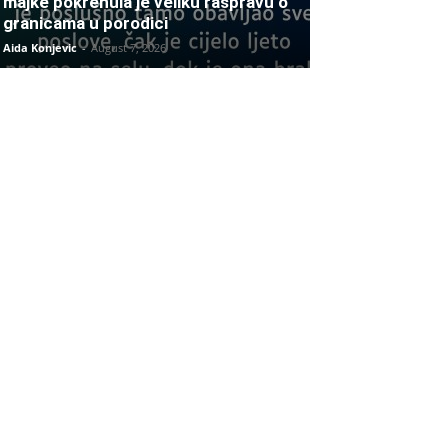
majke pokrenula je veliku raspravu o
granicama u porodici
Aida Konjevic
-
August 7, 2026