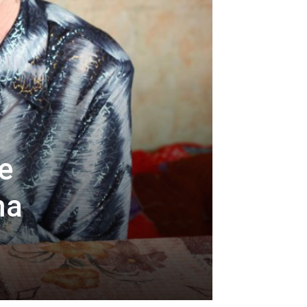
je
ma