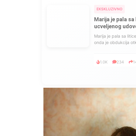
EKSKLUZIVNO
Marija je pala sa 
ucveljenog udovca
Marija je pala sa liti
onda je obdukcija otkr
1.0K
234
1