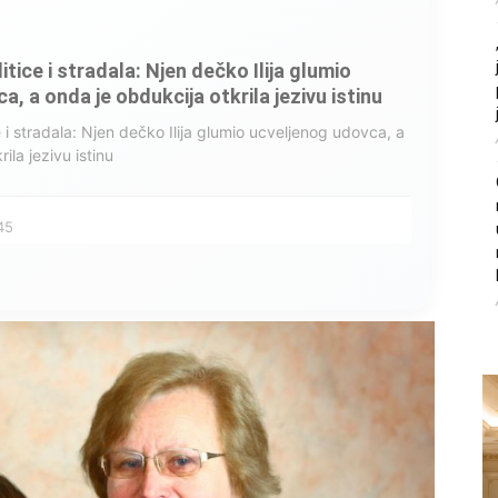
litice i stradala: Njen dečko Ilija glumio
, a onda je obdukcija otkrila jezivu istinu
ce i stradala: Njen dečko Ilija glumio ucveljenog udovca, a
ila jezivu istinu
45