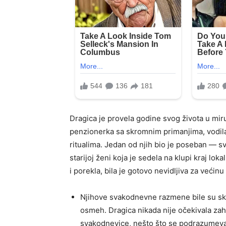
Dragica je provela godine svog života u miru
penzionerka sa skromnim primanjima, vodila
ritualima. Jedan od njih bio je poseban — s
starijoj ženi koja je sedela na klupi kraj l
i porekla, bila je gotovo nevidljiva za većinu
Njihove svakodnevne razmene bile su skr
osmeh. Dragica nikada nije očekivala za
svakodnevice, nešto što se podrazumeva. Ni