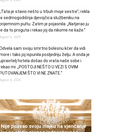
„Tata je stavio nešto u trbuh moje sestre”, rekla
je sedmogodišnja djevojčica službeniku na
prijemnom pultu. Zatim je pojasnila: „Natjerao ju
je da to proguta i rekao joj da nikome ne kaže.”
August 6, 2026
Odvela sam svoju smrtno bolesnu kćer da vidi
more i tako joj ispunila posljednju želju. A onda je
upravitelj hotela došao do vrata naše sobe i
rekao mi: „POSTOJI NEŠTO U VEZI S OVIM
PUTOVANJEM ŠTO VI NE ZNATE.“
August 6, 2026
Nije pozvao svoju majku na vjenčanje