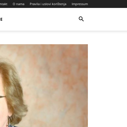
ntakt
O nama
Pravila i uslovi korištenja
Impressum
JE