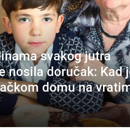
dinama svakog jutra
ice nosila doručak: Kad 
aračkom domu na vrati