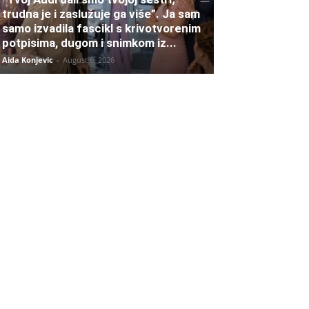
trudna je i zaslužuje ga više”. Ja sam
samo izvadila fascikl s krivotvorenim
potpisima, dugom i snimkom iz...
Aida Konjevic
-
August 6, 2026