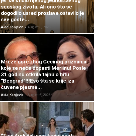
jer se stidio njenog jednostavnog
seoskog života. Ali ono što se
dogodilo usred proslave ostavilo je
sve goste...
Aida Konjevic
-
August 6, 2026
Mreže gore zbog Cecinog priznanja
koje se neće dopasti Merlinu! Posle
31 godinu otkrila tajnu o hitu
“Beograd”!!!Evo šta se krije iza
čuvene pjesme...
Aida Konjevic
-
August 6, 2026
“Tvoj Audi dali smo tvojoj sestri;