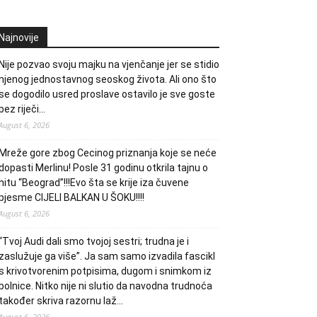
Najnovije
Nije pozvao svoju majku na vjenčanje jer se stidio
njenog jednostavnog seoskog života. Ali ono što
se dogodilo usred proslave ostavilo je sve goste
bez riječi…
August 6, 2026
Mreže gore zbog Cecinog priznanja koje se neće
dopasti Merlinu! Posle 31 godinu otkrila tajnu o
hitu “Beograd”!!!Evo šta se krije iza čuvene
pjesme CIJELI BALKAN U ŠOKU!!!!
August 6, 2026
“Tvoj Audi dali smo tvojoj sestri; trudna je i
zaslužuje ga više”. Ja sam samo izvadila fascikl
s krivotvorenim potpisima, dugom i snimkom iz
bolnice. Nitko nije ni slutio da navodna trudnoća
također skriva razornu laž…
August 6, 2026