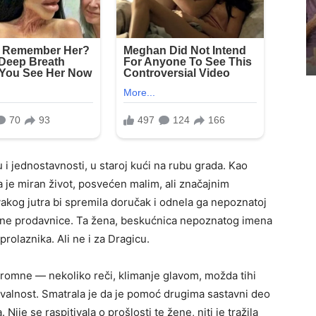
 i jednostavnosti, u staroj kući na rubu grada. Kao
 je miran život, posvećen malim, ali značajnim
vakog jutra bi spremila doručak i odnela ga nepoznatoj
okalne prodavnice. Ta žena, beskućnica nepoznatog imena
 prolaznika. Ali ne i za Dragicu.
omne — nekoliko reči, klimanje glavom, možda tihi
hvalnost. Smatrala je da je pomoć drugima sastavni deo
je se raspitivala o prošlosti te žene, niti je tražila