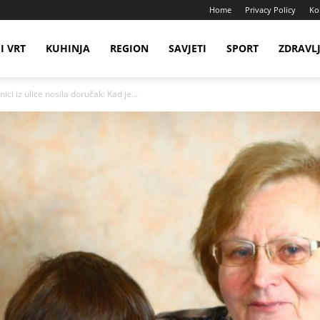
Home
Privacy Policy
Ko
I VRT
KUHINJA
REGION
SAVJETI
SPORT
ZDRAVL
ci iz ulice nosila doručak: Kad je...