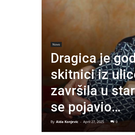
Novo
Dragica je go
skitnici iz ul
završila u st
se pojavio…
By
Aida Konjevic
-
April 27, 2025
0