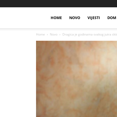
HOME
NOVO
VIJESTI
DOM 
Home
Novo
Dragica je godinama svakog jutra skitni