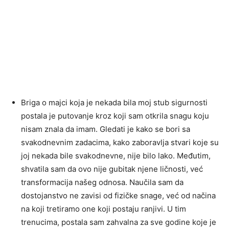
Briga o majci koja je nekada bila moj stub sigurnosti
postala je putovanje kroz koji sam otkrila snagu koju
nisam znala da imam. Gledati je kako se bori sa
svakodnevnim zadacima, kako zaboravlja stvari koje su
joj nekada bile svakodnevne, nije bilo lako. Međutim,
shvatila sam da ovo nije gubitak njene ličnosti, već
transformacija našeg odnosa. Naučila sam da
dostojanstvo ne zavisi od fizičke snage, već od načina
na koji tretiramo one koji postaju ranjivi. U tim
trenucima, postala sam zahvalna za sve godine koje je