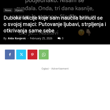
Novo
Vijesti
Duboke lekcije koje sam naučila brinući se
o svojoj majci: Putovanje ljubavi, strpljenja i
otkrivanja same sebe
By
Aida Konjevic
-
February 25, 2026
0
Oglasi - Advertisement