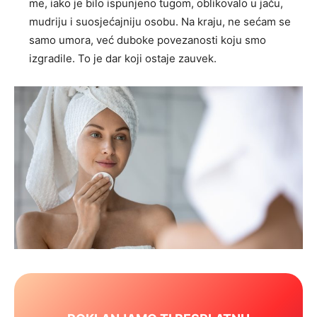
me, iako je bilo ispunjeno tugom, oblikovalo u jaču,
mudriju i suosjećajniju osobu. Na kraju, ne sećam se
samo umora, već duboke povezanosti koju smo
izgradile. To je dar koji ostaje zauvek.