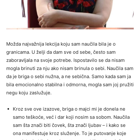
Možda najvažnija lekcija koju sam naučila bila je o
granicama. U želji da dam sve od sebe, često sam
zaboravljala na svoje potrebe. Ispostavilo se da nisam
mogla brinuti za nju ako nisam brinula o sebi. Naučila sam
da je briga o sebi nužna, a ne sebična. Samo kada sam ja
bila emocionalno stabilna i odmorna, mogla sam joj pružiti
negu koju zaslužuje.
Kroz sve ove izazove, briga o majci mi je donela ne
samo teškoće, već i dar koji nosim sa sobom. Naučila
sam šta znači biti čovek, šta znači ljubav – i kako se
ona manifestuje kroz služenje. To je putovanje koje