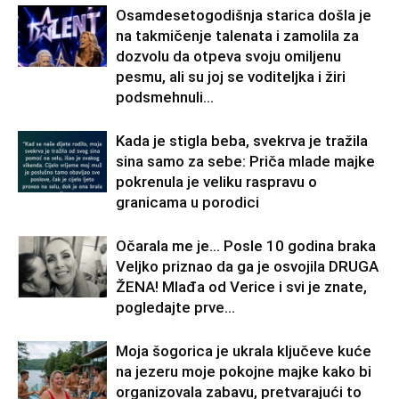
Osamdesetogodišnja starica došla je
na takmičenje talenata i zamolila za
dozvolu da otpeva svoju omiljenu
pesmu, ali su joj se voditeljka i žiri
podsmehnuli...
Kada je stigla beba, svekrva je tražila
sina samo za sebe: Priča mlade majke
pokrenula je veliku raspravu o
granicama u porodici
Očarala me je… Posle 10 godina braka
Veljko priznao da ga je osvojila DRUGA
ŽENA! Mlađa od Verice i svi je znate,
pogledajte prve...
Moja šogorica je ukrala ključeve kuće
na jezeru moje pokojne majke kako bi
organizovala zabavu, pretvarajući to