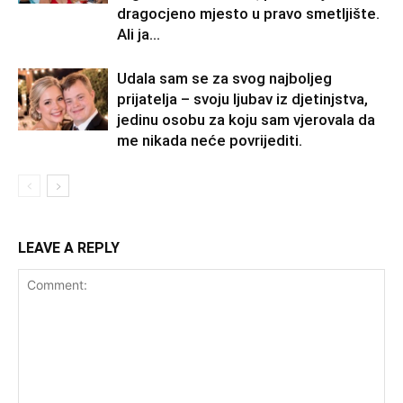
dragocjeno mjesto u pravo smetljište.
Ali ja...
Udala sam se za svog najboljeg
prijatelja – svoju ljubav iz djetinjstva,
jedinu osobu za koju sam vjerovala da
me nikada neće povrijediti.
LEAVE A REPLY