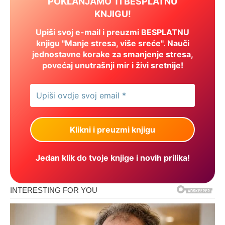
POKLANJAMO TI BESPLATNU
KNJIGU!
Upiši svoj e-mail i preuzmi BESPLATNU
knjigu "Manje stresa, više sreće". Nauči
jednostavne korake za smanjenje stresa,
povećaj unutrašnji mir i živi sretnije!
Jedan klik do tvoje knjige i novih prilika!