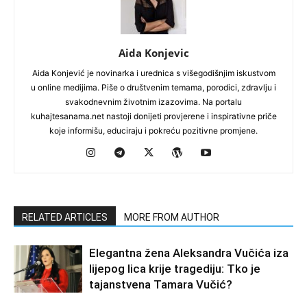
Aida Konjevic
Aida Konjević je novinarka i urednica s višegodišnjim iskustvom
u online medijima. Piše o društvenim temama, porodici, zdravlju i
svakodnevnim životnim izazovima. Na portalu
kuhajtesanama.net nastoji donijeti provjerene i inspirativne priče
koje informišu, educiraju i pokreću pozitivne promjene.
RELATED ARTICLES
MORE FROM AUTHOR
Elegantna žena Aleksandra Vučića iza
lijepog lica krije tragediju: Tko je
tajanstvena Tamara Vučić?