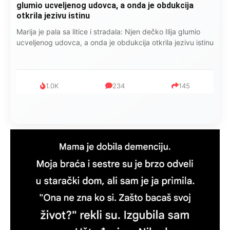
glumio ucveljenog udovca, a onda je obdukcija
otkrila jezivu istinu
Marija je pala sa litice i stradala: Njen dečko Ilija glumio
ucveljenog udovca, a onda je obdukcija otkrila jezivu istinu
1.0K
234
145