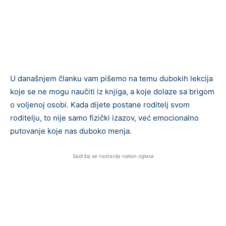
U današnjem članku vam pišemo na temu dubokih lekcija
koje se ne mogu naučiti iz knjiga, a koje dolaze sa brigom
o voljenoj osobi. Kada dijete postane roditelj svom
roditelju, to nije samo fizički izazov, već emocionalno
putovanje koje nas duboko menja.
Sadržaj se nastavlja nakon oglasa