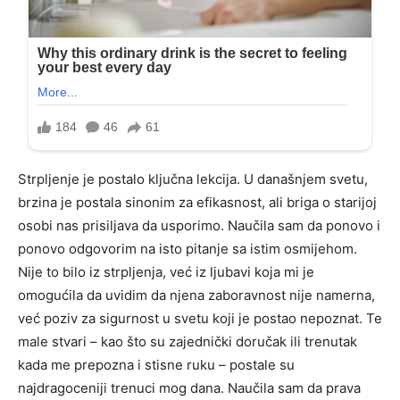
Strpljenje je postalo ključna lekcija. U današnjem svetu,
brzina je postala sinonim za efikasnost, ali briga o starijoj
osobi nas prisiljava da usporimo. Naučila sam da ponovo i
ponovo odgovorim na isto pitanje sa istim osmijehom.
Nije to bilo iz strpljenja, već iz ljubavi koja mi je
omogućila da uvidim da njena zaboravnost nije namerna,
već poziv za sigurnost u svetu koji je postao nepoznat. Te
male stvari – kao što su zajednički doručak ili trenutak
kada me prepozna i stisne ruku – postale su
najdragoceniji trenuci mog dana. Naučila sam da prava