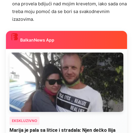
ona provela bdijući nad mojim krevetom, iako sada ona
treba moju pomoć da se bori sa svakodnevnim
izazovima.
BalkanNews App
EKSKLUZIVNO
Marija je pala sa litice i stradala: Njen dečko Ilija