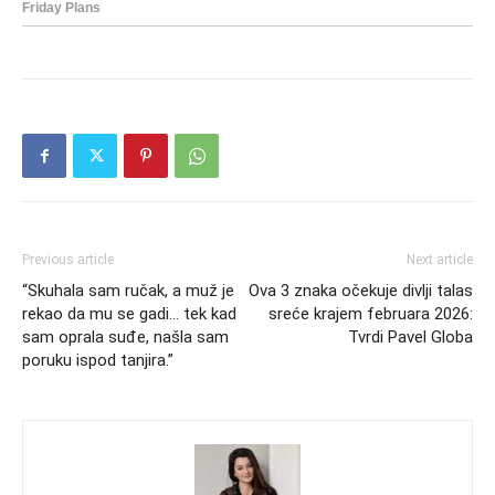
Previous article
Next article
“Skuhala sam ručak, a muž je
Ova 3 znaka očekuje divlji talas
rekao da mu se gadi… tek kad
sreće krajem februara 2026:
sam oprala suđe, našla sam
Tvrdi Pavel Globa
poruku ispod tanjira.”