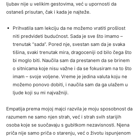
ljubav nije u velikim gestovima, već u upornosti da
ostaneš prisutan, čak i kada je najteže.
Prihvatila sam lekciju da ne možemo vratiti prošlost
niti predvideti budućnost. Sada je sve što imamo –
trenutak “sada”. Pored nje, svestan sam da je svaka
tišina, svaki trenutak mira, dragoceniji od bilo čega što
bi moglo biti. Naučila sam da prestanem da se brinem
o sitnicama koje nisu važne i da se fokusiram na to što
imam – svoje voljene. Vreme je jedina valuta koju ne
možemo ponovo dobiti, i naučila sam da ga ulažem u
ljude koji su mi najvažniji.
Empatija prema mojoj majci razvila je moju sposobnost da
razumem ne samo njen strah, već i strah svih starijih
osoba koje se suočavaju s gubitkom nezavisnosti. Njena
priča nije samo priča o starenju, već o životu ispunjenom