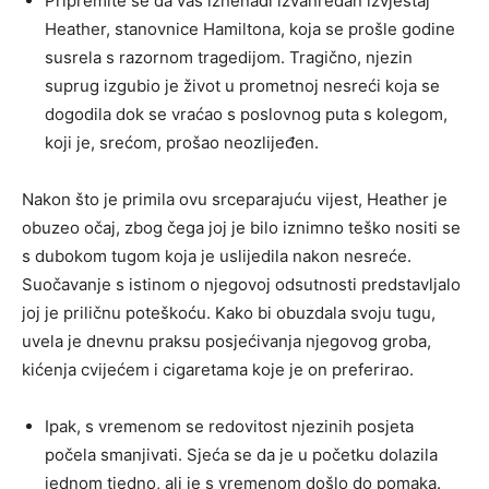
Pripremite se da vas iznenadi izvanredan izvještaj
Heather, stanovnice Hamiltona, koja se prošle godine
susrela s razornom tragedijom. Tragično, njezin
suprug izgubio je život u prometnoj nesreći koja se
dogodila dok se vraćao s poslovnog puta s kolegom,
koji je, srećom, prošao neozlijeđen.
Nakon što je primila ovu srceparajuću vijest, Heather je
obuzeo očaj, zbog čega joj je bilo iznimno teško nositi se
s dubokom tugom koja je uslijedila nakon nesreće.
Suočavanje s istinom o njegovoj odsutnosti predstavljalo
joj je priličnu poteškoću. Kako bi obuzdala svoju tugu,
uvela je dnevnu praksu posjećivanja njegovog groba,
kićenja cvijećem i cigaretama koje je on preferirao.
Ipak, s vremenom se redovitost njezinih posjeta
počela smanjivati. Sjeća se da je u početku dolazila
jednom tjedno, ali je s vremenom došlo do pomaka.