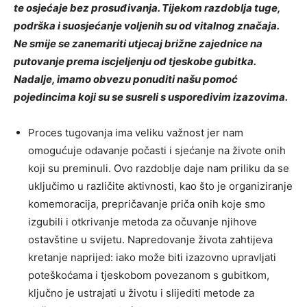
te osjećaje bez prosuđivanja. Tijekom razdoblja tuge,
podrška i suosjećanje voljenih su od vitalnog značaja.
Ne smije se zanemariti utjecaj brižne zajednice na
putovanje prema iscjeljenju od tjeskobe gubitka.
Nadalje, imamo obvezu ponuditi našu pomoć
pojedincima koji su se susreli s usporedivim izazovima.
Proces tugovanja ima veliku važnost jer nam
omogućuje odavanje počasti i sjećanje na živote onih
koji su preminuli. Ovo razdoblje daje nam priliku da se
uključimo u različite aktivnosti, kao što je organiziranje
komemoracija, prepričavanje priča onih koje smo
izgubili i otkrivanje metoda za očuvanje njihove
ostavštine u svijetu. Napredovanje života zahtijeva
kretanje naprijed: iako može biti izazovno upravljati
poteškoćama i tjeskobom povezanom s gubitkom,
ključno je ustrajati u životu i slijediti metode za