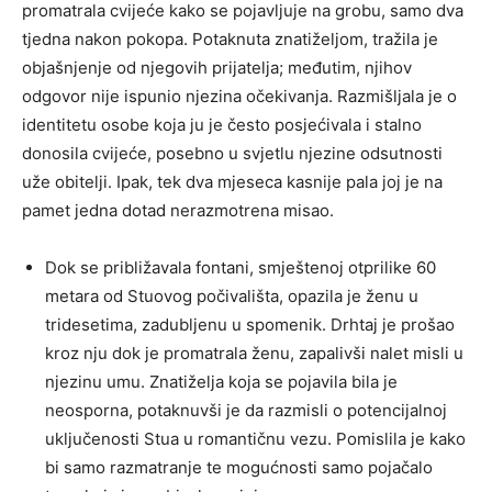
promatrala cvijeće kako se pojavljuje na grobu, samo dva
tjedna nakon pokopa. Potaknuta znatiželjom, tražila je
objašnjenje od njegovih prijatelja; međutim, njihov
odgovor nije ispunio njezina očekivanja. Razmišljala je o
identitetu osobe koja ju je često posjećivala i stalno
donosila cvijeće, posebno u svjetlu njezine odsutnosti
uže obitelji. Ipak, tek dva mjeseca kasnije pala joj je na
pamet jedna dotad nerazmotrena misao.
Dok se približavala fontani, smještenoj otprilike 60
metara od Stuovog počivališta, opazila je ženu u
tridesetima, zadubljenu u spomenik. Drhtaj je prošao
kroz nju dok je promatrala ženu, zapalivši nalet misli u
njezinu umu. Znatiželja koja se pojavila bila je
neosporna, potaknuvši je da razmisli o potencijalnoj
uključenosti Stua u romantičnu vezu. Pomislila je kako
bi samo razmatranje te mogućnosti samo pojačalo