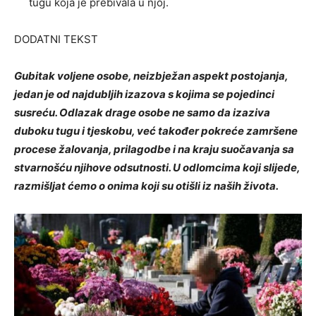
tugu koja je prebivala u njoj.
DODATNI TEKST
Gubitak voljene osobe, neizbježan aspekt postojanja,
jedan je od najdubljih izazova s ​​kojima se pojedinci
susreću. Odlazak drage osobe ne samo da izaziva
duboku tugu i tjeskobu, već također pokreće zamršene
procese žalovanja, prilagodbe i na kraju suočavanja sa
stvarnošću njihove odsutnosti. U odlomcima koji slijede,
razmišljat ćemo o onima koji su otišli iz naših života.