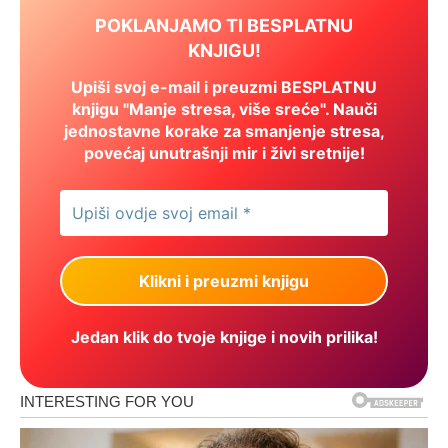
POKLANJAMO TI BESPLATNU
KNJIGU!
Upiši svoj e-mail i preuzmi BESPLATNU
knjigu "Manje stresa, više sreće". Nauči
jednostavne korake za smanjenje stresa,
povećaj unutrašnji mir i živi sretnije!
Jedan klik do tvoje knjige i novih prilika!