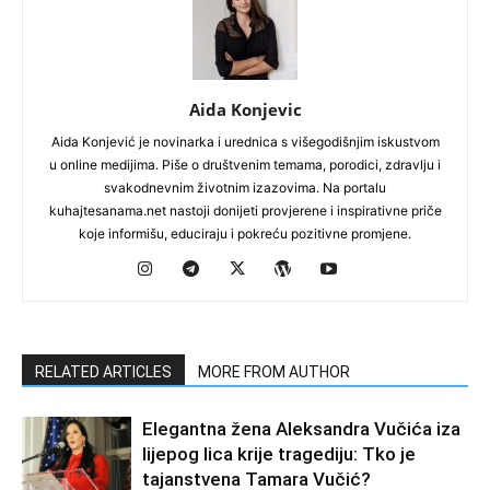
Aida Konjevic
Aida Konjević je novinarka i urednica s višegodišnjim iskustvom
u online medijima. Piše o društvenim temama, porodici, zdravlju i
svakodnevnim životnim izazovima. Na portalu
kuhajtesanama.net nastoji donijeti provjerene i inspirativne priče
koje informišu, educiraju i pokreću pozitivne promjene.
RELATED ARTICLES
MORE FROM AUTHOR
Elegantna žena Aleksandra Vučića iza
lijepog lica krije tragediju: Tko je
tajanstvena Tamara Vučić?