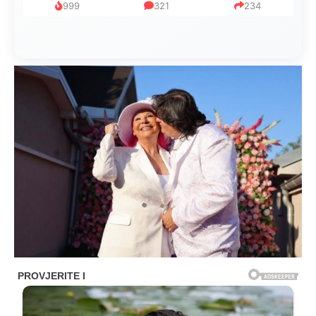
753
182
95