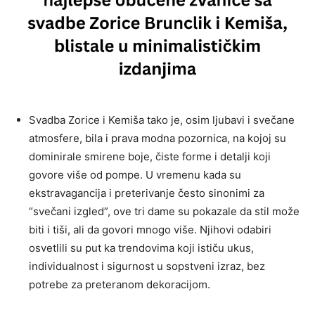
Svadba Zorice i Kemiša tako je, osim ljubavi i svečane
atmosfere, bila i prava modna pozornica, na kojoj su
dominirale smirene boje, čiste forme i detalji koji
govore više od pompe. U vremenu kada su
ekstravagancija i preterivanje često sinonimi za
“svečani izgled”, ove tri dame su pokazale da stil može
biti i tiši, ali da govori mnogo više. Njihovi odabiri
osvetlili su put ka trendovima koji ističu ukus,
individualnost i sigurnost u sopstveni izraz, bez
potrebe za preteranom dekoracijom.