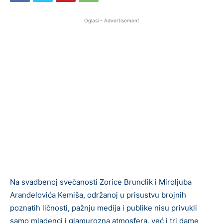
Oglasi - Advertisement
Na svadbenoj svečanosti Zorice Brunclik i Miroljuba
Aranđelovića Kemiša, održanoj u prisustvu brojnih
poznatih ličnosti, pažnju medija i publike nisu privukli
samo mladenci i glamurozna atmosfera, već i tri dame