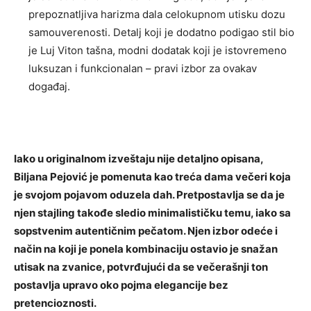
prepoznatljiva harizma dala celokupnom utisku dozu
samouverenosti. Detalj koji je dodatno podigao stil bio
je Luj Viton tašna, modni dodatak koji je istovremeno
luksuzan i funkcionalan – pravi izbor za ovakav
događaj.
Iako u originalnom izveštaju nije detaljno opisana,
Biljana Pejović je pomenuta kao treća dama večeri koja
je svojom pojavom oduzela dah. Pretpostavlja se da je
njen stajling takođe sledio minimalističku temu, iako sa
sopstvenim autentičnim pečatom. Njen izbor odeće i
način na koji je ponela kombinaciju ostavio je snažan
utisak na zvanice, potvrđujući da se večerašnji ton
postavlja upravo oko pojma elegancije bez
pretencioznosti.