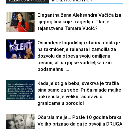
Elegantna žena Aleksandra Vučića iza
lijepog lica krije tragediju: Tko je
tajanstvena Tamara Vučić?
Osamdesetogodišnja starica došla je
na takmičenje talenata i zamolila za
dozvolu da otpeva svoju omiljenu
pesmu, ali su joj se voditeljka i žiri
podsmehnuli...
Kada je stigla beba, svekrva je tražila
sina samo za sebe: Priča mlade majke
pokrenula je veliku raspravu o
granicama u porodici
Očarala me je… Posle 10 godina braka
Veljko priznao da ga je osvojila DRUGA