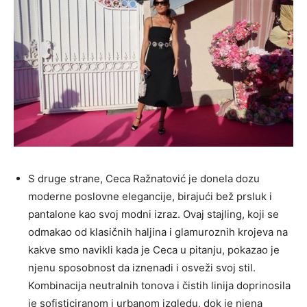
S druge strane, Ceca Ražnatović je donela dozu
moderne poslovne elegancije, birajući bež prsluk i
pantalone kao svoj modni izraz. Ovaj stajling, koji se
odmakao od klasičnih haljina i glamuroznih krojeva na
kakve smo navikli kada je Ceca u pitanju, pokazao je
njenu sposobnost da iznenadi i osveži svoj stil.
Kombinacija neutralnih tonova i čistih linija doprinosila
je sofisticiranom i urbanom izgledu, dok je njena