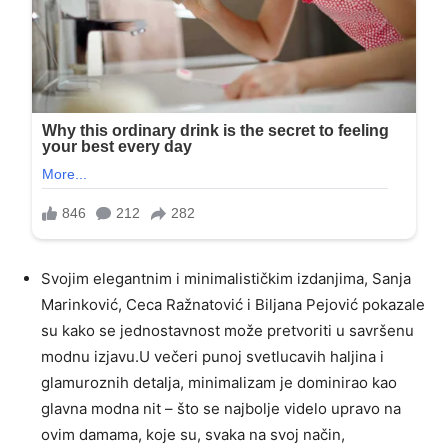
Svojim elegantnim i minimalističkim izdanjima, Sanja
Marinković, Ceca Ražnatović i Biljana Pejović pokazale
su kako se jednostavnost može pretvoriti u savršenu
modnu izjavu.U večeri punoj svetlucavih haljina i
glamuroznih detalja, minimalizam je dominirao kao
glavna modna nit – što se najbolje videlo upravo na
ovim damama, koje su, svaka na svoj način,