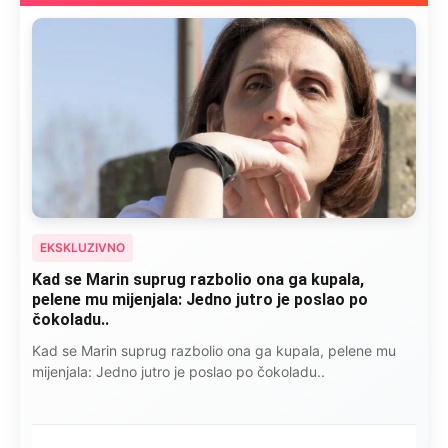
EKSKLUZIVNO
“Isidora je govorila šta ju je razbolelo: “Nisam jela
kobasice, niti pušila cigare, ali ovo je
najkancerogenije…”
Isidora je govorila šta ju je razbolelo: “Nisam jela kobasice,
niti pušila cigare, ali ovo je najkancerogenije…”