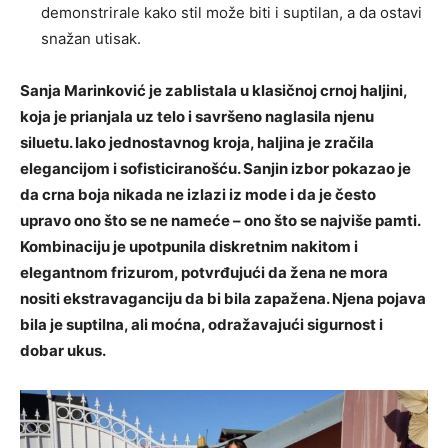
demonstrirale kako stil može biti i suptilan, a da ostavi
snažan utisak.
Sanja Marinković je zablistala u klasičnoj crnoj haljini,
koja je prianjala uz telo i savršeno naglasila njenu
siluetu. Iako jednostavnog kroja, haljina je zračila
elegancijom i sofisticiranošću. Sanjin izbor pokazao je
da crna boja nikada ne izlazi iz mode i da je često
upravo ono što se ne nameće – ono što se najviše pamti.
Kombinaciju je upotpunila diskretnim nakitom i
elegantnom frizurom, potvrđujući da žena ne mora
nositi ekstravaganciju da bi bila zapažena. Njena pojava
bila je suptilna, ali moćna, odražavajući sigurnost i
dobar ukus.