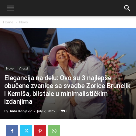
Home
Novo
Novo
Vijesti
Elegancija na delu: Ovo su 3 najlepše
obučene zvanice sa svadbe Zorice Brunclik
i Kemiša, blistale u minimalističkim
izdanjima
By
Aida Konjevic
-
July 2, 2025
0