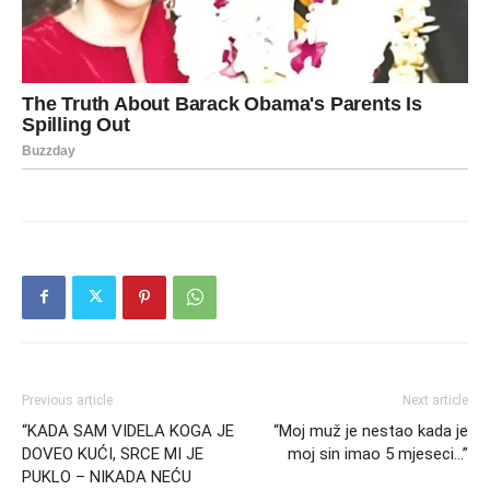
Previous article
Next article
“KADA SAM VIDELA KOGA JE
“Moj muž je nestao kada je
DOVEO KUĆI, SRCE MI JE
moj sin imao 5 mjeseci…”
PUKLO – NIKADA NEĆU