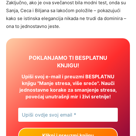
Zaključno, ako je ova svečanost bila modni test, onda su
Sanja, Ceca i Biljana sa lakoćom položile – pokazujući
kako se istinska elegancija nikada ne trudi da dominira –
ona to jednostavno jeste.
POKLANJAMO TI BESPLATNU
KNJIGU!
Upiši svoj e-mail i preuzmi BESPLATNU
knjigu "Manje stresa, više sreće". Nauči
jednostavne korake za smanjenje stresa,
povećaj unutrašnji mir i živi sretnije!