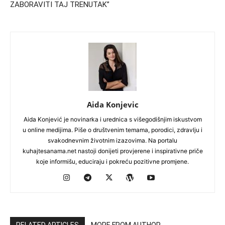
ZABORAVITI TAJ TRENUTAK”
Aida Konjevic
Aida Konjević je novinarka i urednica s višegodišnjim iskustvom
u online medijima. Piše o društvenim temama, porodici, zdravlju i
svakodnevnim životnim izazovima. Na portalu
kuhajtesanama.net nastoji donijeti provjerene i inspirativne priče
koje informišu, educiraju i pokreću pozitivne promjene.
RELATED ARTICLES
MORE FROM AUTHOR