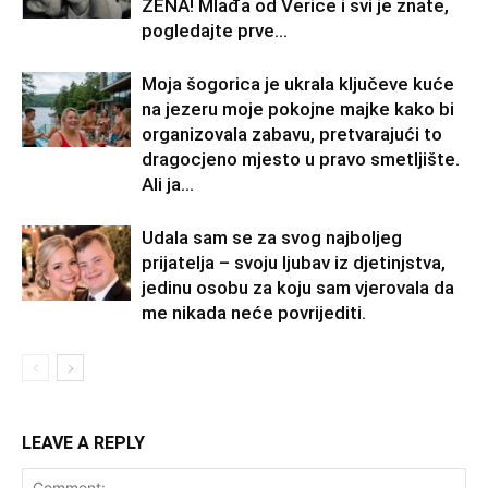
ŽENA! Mlađa od Verice i svi je znate,
pogledajte prve...
Moja šogorica je ukrala ključeve kuće
na jezeru moje pokojne majke kako bi
organizovala zabavu, pretvarajući to
dragocjeno mjesto u pravo smetljište.
Ali ja...
Udala sam se za svog najboljeg
prijatelja – svoju ljubav iz djetinjstva,
jedinu osobu za koju sam vjerovala da
me nikada neće povrijediti.
LEAVE A REPLY