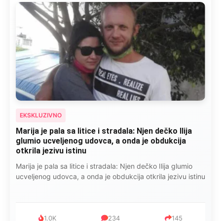
EKSKLUZIVNO
Marija je pala sa litice i stradala: Njen dečko Ilija
glumio ucveljenog udovca, a onda je obdukcija
otkrila jezivu istinu
Marija je pala sa litice i stradala: Njen dečko Ilija glumio
ucveljenog udovca, a onda je obdukcija otkrila jezivu istinu
1.0K
234
145