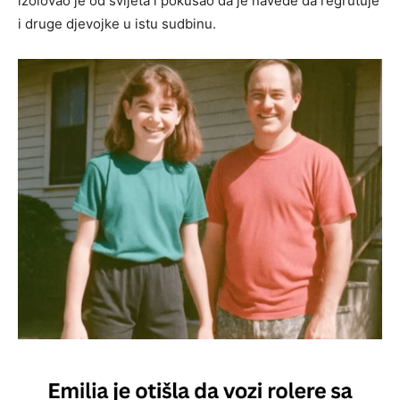
izolovao je od svijeta i pokušao da je navede da regrutuje
i druge djevojke u istu sudbinu.