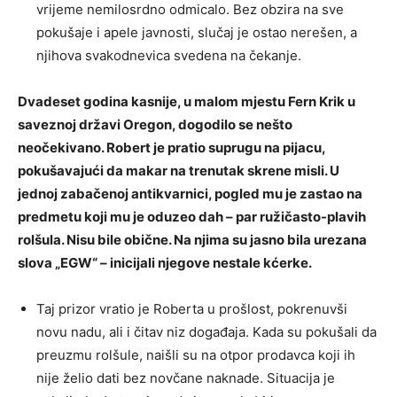
vrijeme nemilosrdno odmicalo. Bez obzira na sve
pokušaje i apele javnosti, slučaj je ostao nerešen, a
njihova svakodnevica svedena na čekanje.
Dvadeset godina kasnije, u malom mjestu Fern Krik u
saveznoj državi Oregon, dogodilo se nešto
neočekivano. Robert je pratio suprugu na pijacu,
pokušavajući da makar na trenutak skrene misli. U
jednoj zabačenoj antikvarnici, pogled mu je zastao na
predmetu koji mu je oduzeo dah – par ružičasto-plavih
rolšula. Nisu bile obične. Na njima su jasno bila urezana
slova „EGW“ – inicijali njegove nestale kćerke.
Taj prizor vratio je Roberta u prošlost, pokrenuvši
novu nadu, ali i čitav niz događaja. Kada su pokušali da
preuzmu rolšule, naišli su na otpor prodavca koji ih
nije želio dati bez novčane naknade. Situacija je