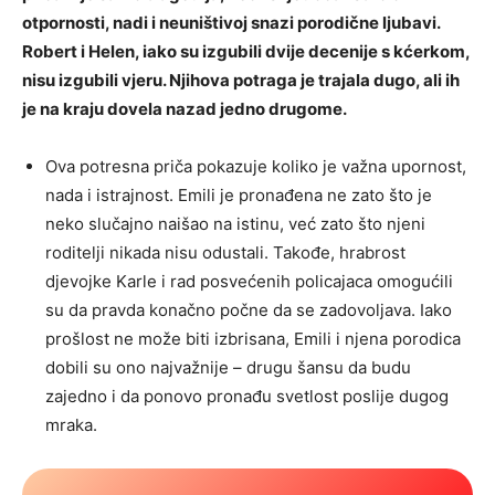
otpornosti, nadi i neuništivoj snazi porodične ljubavi.
Robert i Helen, iako su izgubili dvije decenije s kćerkom,
nisu izgubili vjeru. Njihova potraga je trajala dugo, ali ih
je na kraju dovela nazad jedno drugome.
Ova potresna priča pokazuje koliko je važna upornost,
nada i istrajnost. Emili je pronađena ne zato što je
neko slučajno naišao na istinu, već zato što njeni
roditelji nikada nisu odustali. Takođe, hrabrost
djevojke Karle i rad posvećenih policajaca omogućili
su da pravda konačno počne da se zadovoljava. Iako
prošlost ne može biti izbrisana, Emili i njena porodica
dobili su ono najvažnije – drugu šansu da budu
zajedno i da ponovo pronađu svetlost poslije dugog
mraka.