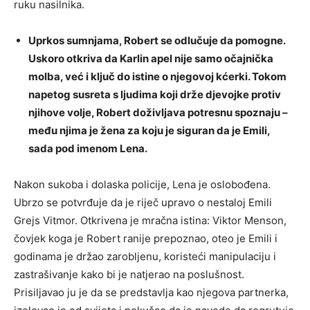
ruku nasilnika.
Uprkos sumnjama, Robert se odlučuje da pomogne.
Uskoro otkriva da Karlin apel nije samo očajnička
molba, već i ključ do istine o njegovoj kćerki. Tokom
napetog susreta s ljudima koji drže djevojke protiv
njihove volje, Robert doživljava potresnu spoznaju –
među njima je žena za koju je siguran da je Emili,
sada pod imenom Lena.
Nakon sukoba i dolaska policije, Lena je oslobođena.
Ubrzo se potvrđuje da je riječ upravo o nestaloj Emili
Grejs Vitmor. Otkrivena je mračna istina: Viktor Menson,
čovjek koga je Robert ranije prepoznao, oteo je Emili i
godinama je držao zarobljenu, koristeći manipulaciju i
zastrašivanje kako bi je natjerao na poslušnost.
Prisiljavao ju je da se predstavlja kao njegova partnerka,