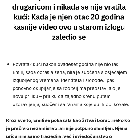
Povratak kući nakon dvadeset godina nije bio lak.
Emili, sada odrasla žena, bila je suočena s osjećajem
izgubljenog vremena, identiteta i slobode. Ipak,
ponovno okupljanje sa roditeljima predstavljalo je
novu priliku – priliku da zajedno krenu putem
ozdravljenja, suočeni sa ranama koje su ih oblikovale.
Kroz sve to, Emili se pokazala kao žrtva i borac, neko ko
je preživio nezamislivo, ali nije potpuno slomljen. Njena
priča nije samo tragedija, već i svjedočanstvo o