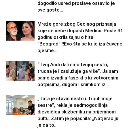
dogodilo usred proslave ostavilo je
sve goste...
Mreže gore zbog Cecinog priznanja
koje se neće dopasti Merlinu! Posle 31
godinu otkrila tajnu o hitu
“Beograd”!!!Evo šta se krije iza čuvene
pjesme...
“Tvoj Audi dali smo tvojoj sestri;
trudna je i zaslužuje ga više”. Ja sam
samo izvadila fascikl s krivotvorenim
potpisima, dugom i snimkom iz...
„Tata je stavio nešto u trbuh moje
sestre”, rekla je sedmogodišnja
djevojčica službeniku na prijemnom
pultu. Zatim je pojasnila: „Natjerao ju
je da to...