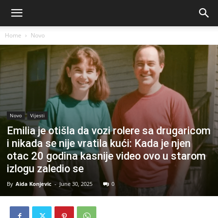
Home
Novo
Novo
Vijesti
Emilia je otišla da vozi rolere sa drugaricom
i nikada se nije vratila kući: Kada je njen
otac 20 godina kasnije video ovo u starom
izlogu zaledio se
By
Aida Konjevic
-
June 30, 2025
0