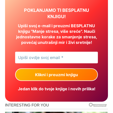
POKLANJAMO TI BESPLATNU
KNJIGU!
Upiši svoj e-mail i preuzmi BESPLATNU
knjigu "Manje stresa, više sreće". Nauči
jednostavne korake za smanjenje stresa,
povećaj unutrašnji mir i živi sretnije!
Jedan klik do tvoje knjige i novih prilika!