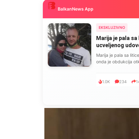
BalkanNews App
EKSKLUZIVNO
Marija je pala sa 
ucveljenog udovca
Marija je pala sa liti
onda je obdukcija otkr
1.0K
234
1