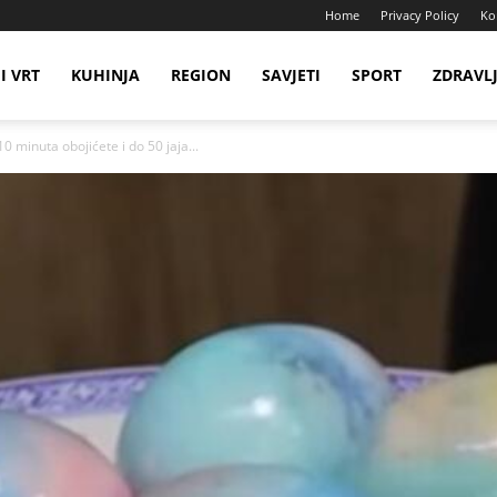
Home
Privacy Policy
Ko
I VRT
KUHINJA
REGION
SAVJETI
SPORT
ZDRAVL
 minuta obojićete i do 50 jaja...