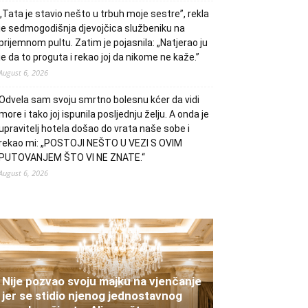
„Tata je stavio nešto u trbuh moje sestre”, rekla
je sedmogodišnja djevojčica službeniku na
prijemnom pultu. Zatim je pojasnila: „Natjerao ju
je da to proguta i rekao joj da nikome ne kaže.”
August 6, 2026
Odvela sam svoju smrtno bolesnu kćer da vidi
more i tako joj ispunila posljednju želju. A onda je
upravitelj hotela došao do vrata naše sobe i
rekao mi: „POSTOJI NEŠTO U VEZI S OVIM
PUTOVANJEM ŠTO VI NE ZNATE.“
August 6, 2026
Nije pozvao svoju majku na vjenčanje
jer se stidio njenog jednostavnog