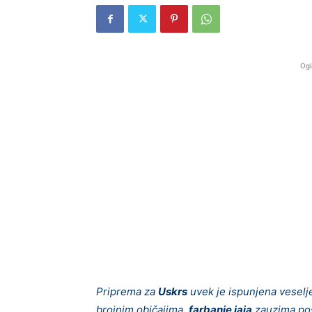
Ogl
Priprema za
Uskrs
uvek je ispunjena veselj
brojnim običajima,
farbanje jaja
zauzima pos