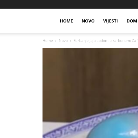
HOME
NOVO
VIJESTI
DOM 
Home
Novo
Farbanje jaja sodom bikarbonom: Za 10