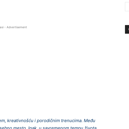
asi - Advertisement
em, kreativnošću i porodičnim trenucima. Među
ebno mesto. Ipak, u savremenom tempu života,