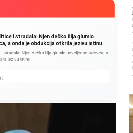
litice i stradala: Njen dečko Ilija glumio
, a onda je obdukcija otkrila jezivu istinu
ce i stradala: Njen dečko Ilija glumio ucveljenog udovca, a
ila jezivu istinu
45