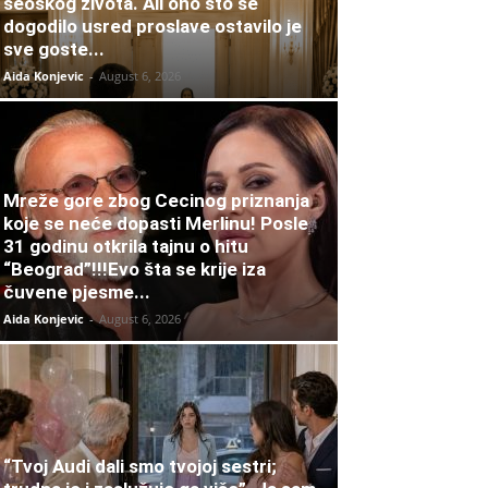
seoskog života. Ali ono što se
dogodilo usred proslave ostavilo je
sve goste...
Aida Konjevic
-
August 6, 2026
Mreže gore zbog Cecinog priznanja
koje se neće dopasti Merlinu! Posle
31 godinu otkrila tajnu o hitu
“Beograd”!!!Evo šta se krije iza
čuvene pjesme...
Aida Konjevic
-
August 6, 2026
“Tvoj Audi dali smo tvojoj sestri;