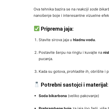
Ova tehnika bazira se na
reakciji sode bika
nanošenje boje i interesantne vizuelne efekt
Priprema jaja:
Stavite sirova jaja u
hladnu vodu
.
Postavite šerpu na ringlu i kuvajte na
nis
pucanja.
Kada su gotova,
prohladite ih
, obrišite i
Potrebni sastojci i materijal:
Soda bikarbona
(veliko pakovanje)
Prehrambene boje
za jaja (po želji, više 