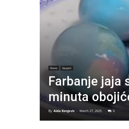
Novo
Savjeti
Farbanje jaja
minuta obojić
By
Aida Konjevic
-
March 27, 2025
0