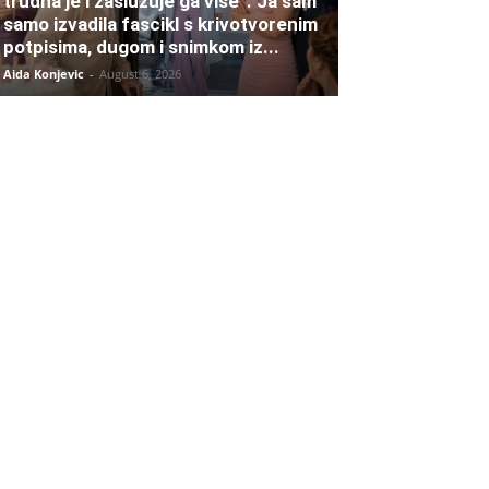
trudna je i zaslužuje ga više”. Ja sam
samo izvadila fascikl s krivotvorenim
potpisima, dugom i snimkom iz...
Aida Konjevic
-
August 6, 2026