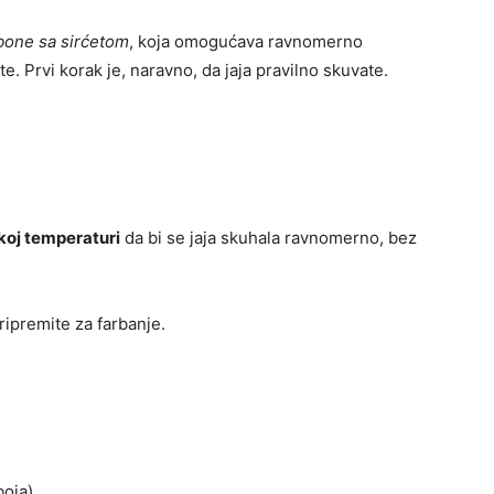
rbone sa sirćetom
, koja omogućava ravnomerno
e. Prvi korak je, naravno, da jaja pravilno skuvate.
koj temperaturi
da bi se jaja skuhala ravnomerno, bez
 pripremite za farbanje.
boja)