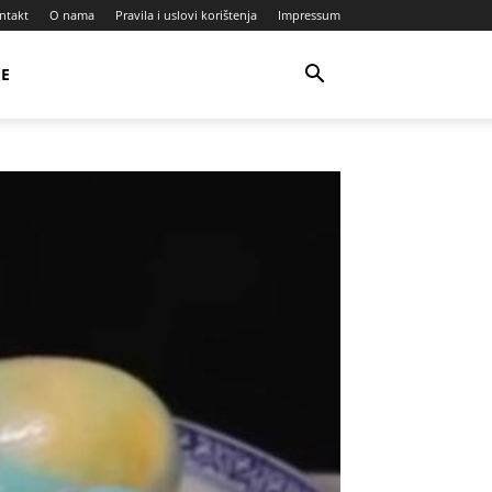
ntakt
O nama
Pravila i uslovi korištenja
Impressum
JE