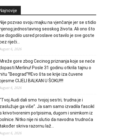
Najnovije
Nije pozvao svoju majku na vjenčanje jer se stidio
njenog jednostavnog seoskog života. Ali ono što
se dogodilo usred proslave ostavilo je sve goste
bez riječi…
August 6, 2026
Mreže gore zbog Cecinog priznanja koje se neće
dopasti Merlinu! Posle 31 godinu otkrila tajnu o
hitu “Beograd”!!!Evo šta se krije iza čuvene
pjesme CIJELI BALKAN U ŠOKU!!!!
August 6, 2026
“Tvoj Audi dali smo tvojoj sestri; trudna je i
zaslužuje ga više”. Ja sam samo izvadila fascikl
s krivotvorenim potpisima, dugom i snimkom iz
bolnice. Nitko nije ni slutio da navodna trudnoća
također skriva razornu laž…
August 6, 2026