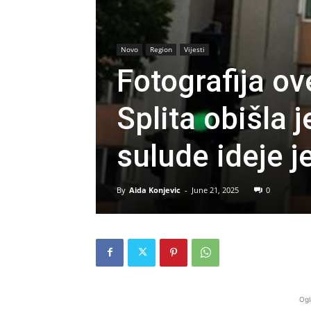
Novo
Region
Vijesti
Fotografija o
Splita obišla 
sulude ideje 
By
Aida Konjevic
-
June 21, 2025
0
Ogl