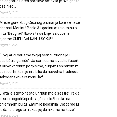
se dogodilo usred proslave ostavilo je sve goste
bez riječi…
August 6, 2026
Mreže gore zbog Cecinog priznanja koje se neće
dopasti Merlinu! Posle 31 godinu otkrila tajnu o
hitu “Beograd”!!!Evo šta se krije iza čuvene
pjesme CIJELI BALKAN U ŠOKU!!!!
August 6, 2026
“Tvoj Audi dali smo tvojoj sestri; trudna je i
zaslužuje ga više”. Ja sam samo izvadila fascikl
s krivotvorenim potpisima, dugom i snimkom iz
bolnice. Nitko nije ni slutio da navodna trudnoća
također skriva razornu laž…
August 6, 2026
„Tata je stavio nešto u trbuh moje sestre”, rekla
je sedmogodišnja djevojčica službeniku na
prijemnom pultu. Zatim je pojasnila: „Natjerao ju
je da to proguta i rekao joj da nikome ne kaže.”
August 6, 2026