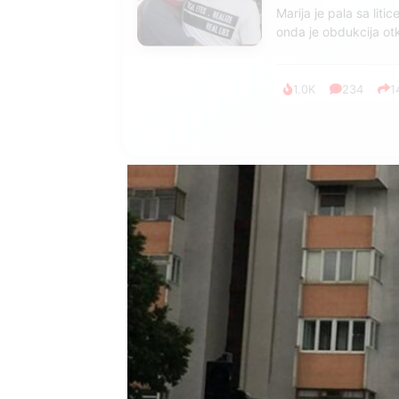
Marija je pala sa liti
onda je obdukcija otkr
1.0K
234
1