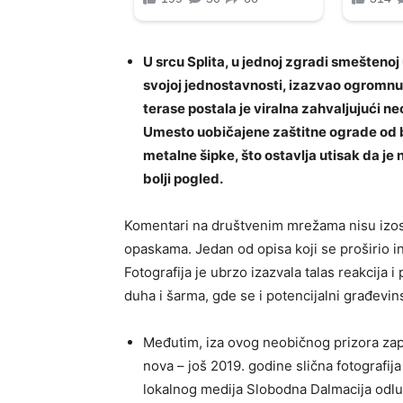
U srcu Splita, u jednoj zgradi smeštenoj 
svojoj jednostavnosti, izazvao ogromnu
terase postala je viralna zahvaljujući 
Umesto uobičajene zaštitne ograde od 
metalne šipke, što ostavlja utisak da je
bolji pogled.
Komentari na društvenim mrežama nisu izosta
opaskama. Jedan od opisa koji se proširio in
Fotografija je ubrzo izazvala talas reakcija 
duha i šarma, gde se i potencijalni građevi
Međutim, iza ovog neobičnog prizora zapra
nova – još 2019. godine slična fotografija
lokalnog medija Slobodna Dalmacija odluč