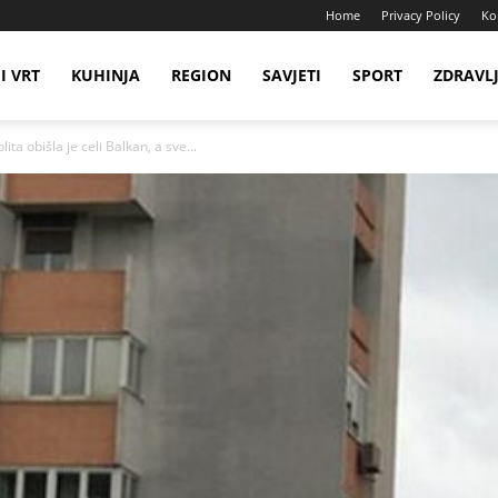
Home
Privacy Policy
Ko
I VRT
KUHINJA
REGION
SAVJETI
SPORT
ZDRAVL
ta obišla je celi Balkan, a sve...