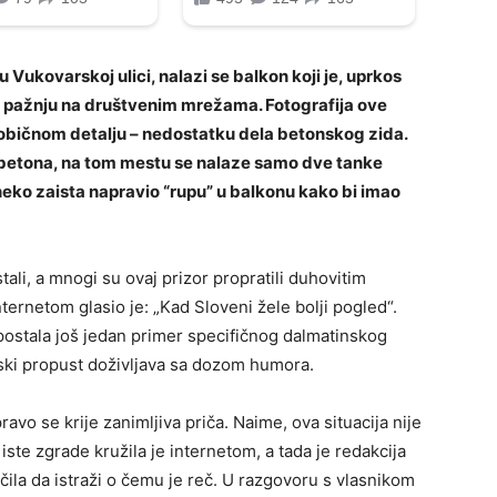
u Vukovarskoj ulici, nalazi se balkon koji je, uprkos
 pažnju na društvenim mrežama. Fotografija ove
neobičnom detalju – nedostatku dela betonskog zida.
betona, na tom mestu se nalaze samo dve tanke
 neko zaista napravio “rupu” u balkonu kako bi imao
li, a mnogi su ovaj prizor propratili duhovitim
ternetom glasio je: „Kad Sloveni žele bolji pogled“.
i postala još jedan primer specifičnog dalmatinskog
nski propust doživljava sa dozom humora.
vo se krije zanimljiva priča. Naime, ova situacija nije
 iste zgrade kružila je internetom, a tada je redakcija
ila da istraži o čemu je reč. U razgovoru s vlasnikom