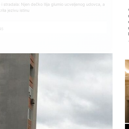
ce i stradala: Njen dečko Ilija glumio ucveljenog udovca, a
ila jezivu istinu
45