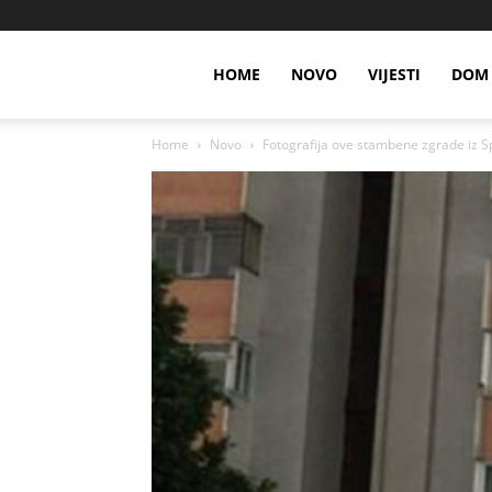
HOME
NOVO
VIJESTI
DOM 
Home
Novo
Fotografija ove stambene zgrade iz Spli