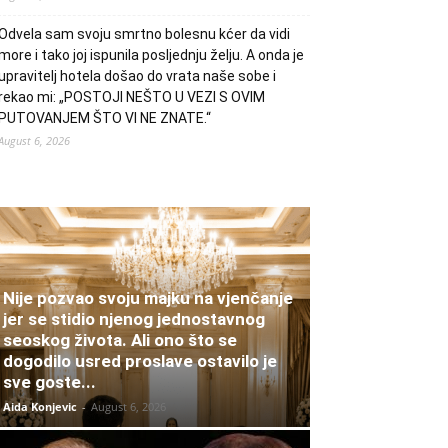
Odvela sam svoju smrtno bolesnu kćer da vidi
more i tako joj ispunila posljednju želju. A onda je
upravitelj hotela došao do vrata naše sobe i
rekao mi: „POSTOJI NEŠTO U VEZI S OVIM
PUTOVANJEM ŠTO VI NE ZNATE.“
August 6, 2026
Nije pozvao svoju majku na vjenčanje
jer se stidio njenog jednostavnog
seoskog života. Ali ono što se
dogodilo usred proslave ostavilo je
sve goste...
Aida Konjevic
-
August 6, 2026