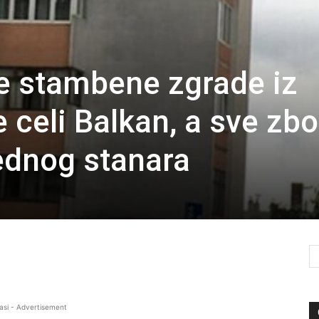
ve stambene zgrade iz
je celi Balkan, a sve zb
jednog stanara
asi - Advertisement