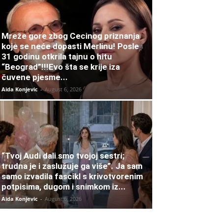
Mreže gore zbog Cecinog priznanja
koje se neće dopasti Merlinu! Posle
31 godinu otkrila tajnu o hitu
“Beograd”!!!Evo šta se krije iza
čuvene pjesme...
Aida Konjevic
-
August 6, 2026
“Tvoj Audi dali smo tvojoj sestri;
trudna je i zaslužuje ga više”. Ja sam
samo izvadila fascikl s krivotvorenim
potpisima, dugom i snimkom iz...
Aida Konjevic
-
August 6, 2026