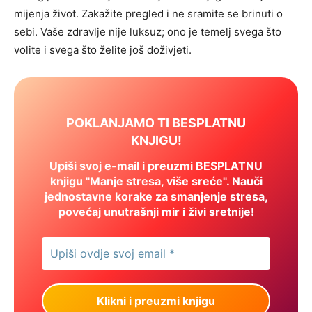
mijenja život. Zakažite pregled i ne sramite se brinuti o
sebi. Vaše zdravlje nije luksuz; ono je temelj svega što
volite i svega što želite još doživjeti.
POKLANJAMO TI BESPLATNU
KNJIGU!
Upiši svoj e-mail i preuzmi BESPLATNU
knjigu "Manje stresa, više sreće". Nauči
jednostavne korake za smanjenje stresa,
povećaj unutrašnji mir i živi sretnije!