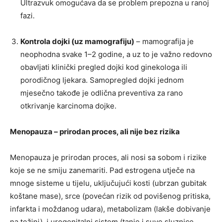
Ultrazvuk omogućava da se problem prepozna u ranoj
fazi.
Kontrola dojki (uz mamografiju)
– mamografija je
neophodna svake 1–2 godine, a uz to je važno redovno
obavljati klinički pregled dojki kod ginekologa ili
porodičnog ljekara. Samopregled dojki jednom
mjesečno takođe je odlična preventiva za rano
otkrivanje karcinoma dojke.
Menopauza – prirodan proces, ali nije bez rizika
Menopauza je prirodan proces, ali nosi sa sobom i rizike
koje se ne smiju zanemariti. Pad estrogena utječe na
mnoge sisteme u tijelu, uključujući kosti (ubrzan gubitak
koštane mase), srce (povećan rizik od povišenog pritiska,
infarkta i moždanog udara), metabolizam (lakše dobivanje
na težini), i urogenitalni sistem (tanje i suve sluznice