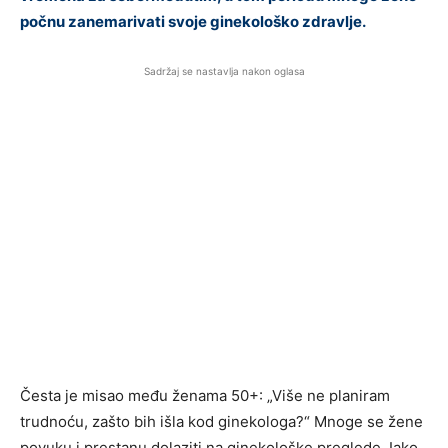
počnu zanemarivati svoje ginekološko zdravlje.
Sadržaj se nastavlja nakon oglasa
Česta je misao među ženama 50+: „Više ne planiram
trudnoću, zašto bih išla kod ginekologa?“ Mnoge se žene
povuku i prestanu dolaziti na ginekološke preglede. Iako