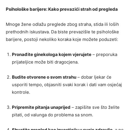
Psihološke barijere: Kako prevazići strah od pregleda
Mnoge žene odlažu preglede zbog straha, stida ili loših
prethodnih iskustava. Da biste prevazišle te psihološke
barijere, postoji nekoliko koraka koje možete poduzeti:
Pronađite ginekologa kojem vjerujete
– preporuka
prijateljice može biti dragocjena.
Budite otvorene o svom strahu
– dobar ljekar će
usporiti tempo, objasniti svaki korak i dati vam osjećaj
kontrole.
Pripremite pitanja unaprijed
– zapišite sve što želite
pitati, od valunga do problema sa snom.
Shvatite pregled kao investiciju u svoje zdravlje
, a ne