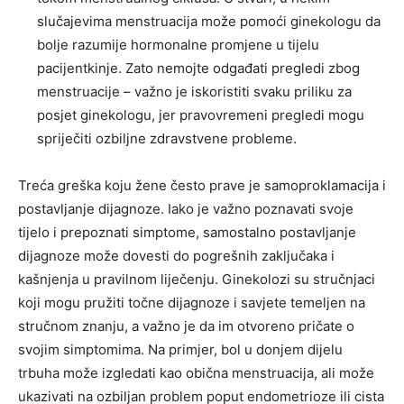
slučajevima menstruacija može pomoći ginekologu da
bolje razumije hormonalne promjene u tijelu
pacijentkinje. Zato nemojte odgađati pregledi zbog
menstruacije – važno je iskoristiti svaku priliku za
posjet ginekologu, jer pravovremeni pregledi mogu
spriječiti ozbiljne zdravstvene probleme.
Treća greška koju žene često prave je samoproklamacija i
postavljanje dijagnoze. Iako je važno poznavati svoje
tijelo i prepoznati simptome, samostalno postavljanje
dijagnoze može dovesti do pogrešnih zaključaka i
kašnjenja u pravilnom liječenju. Ginekolozi su stručnjaci
koji mogu pružiti točne dijagnoze i savjete temeljen na
stručnom znanju, a važno je da im otvoreno pričate o
svojim simptomima. Na primjer, bol u donjem dijelu
trbuha može izgledati kao obična menstruacija, ali može
ukazivati na ozbiljan problem poput endometrioze ili cista