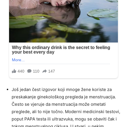
Još jedan čest izgovor koji mnoge žene koriste za
preskakanje ginekološkog pregleda je menstruacija.
Često se vjeruje da menstruacija može ometati
preglede, ali to nije točno. Moderni medicinski testovi,
poput PAPA testa ili ultrazvuka, mogu se obaviti čak i
tokom menstrualnog ciklusa. U stvari, u nekim