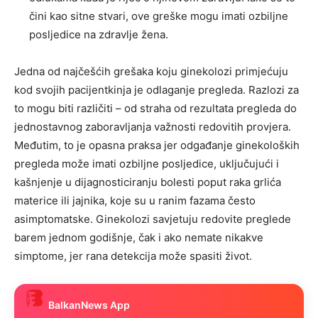
čini kao sitne stvari, ove greške mogu imati ozbiljne
posljedice na zdravlje žena.
Jedna od najčešćih grešaka koju ginekolozi primjećuju
kod svojih pacijentkinja je odlaganje pregleda. Razlozi za
to mogu biti različiti – od straha od rezultata pregleda do
jednostavnog zaboravljanja važnosti redovitih provjera.
Međutim, to je opasna praksa jer odgađanje ginekoloških
pregleda može imati ozbiljne posljedice, uključujući i
kašnjenje u dijagnosticiranju bolesti poput raka grlića
materice ili jajnika, koje su u ranim fazama često
asimptomatske. Ginekolozi savjetuju redovite preglede
barem jednom godišnje, čak i ako nemate nikakve
simptome, jer rana detekcija može spasiti život.
BalkanNews App