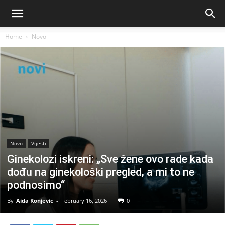
Home
Novo
Novo
Vijesti
Ginekolozi iskreni: „Sve žene ovo rade kada
dođu na ginekološki pregled, a mi to ne
podnosimo“
By
Aida Konjevic
-
February 16, 2026
0