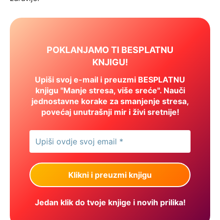
POKLANJAMO TI BESPLATNU
KNJIGU!
Upiši svoj e-mail i preuzmi BESPLATNU
knjigu "Manje stresa, više sreće". Nauči
jednostavne korake za smanjenje stresa,
povećaj unutrašnji mir i živi sretnije!
Jedan klik do tvoje knjige i novih prilika!