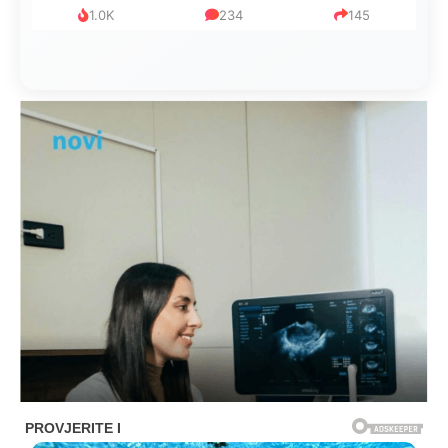
1.0K
234
145