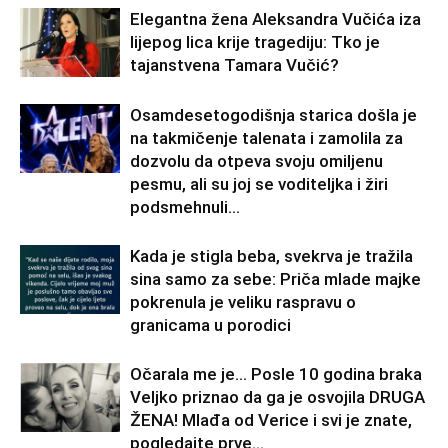
Elegantna žena Aleksandra Vučića iza
lijepog lica krije tragediju: Tko je
tajanstvena Tamara Vučić?
Osamdesetogodišnja starica došla je
na takmičenje talenata i zamolila za
dozvolu da otpeva svoju omiljenu
pesmu, ali su joj se voditeljka i žiri
podsmehnuli...
Kada je stigla beba, svekrva je tražila
sina samo za sebe: Priča mlade majke
pokrenula je veliku raspravu o
granicama u porodici
Očarala me je… Posle 10 godina braka
Veljko priznao da ga je osvojila DRUGA
ŽENA! Mlađa od Verice i svi je znate,
pogledajte prve...