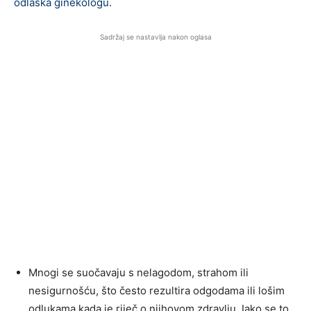
odlaska ginekologu.
Sadržaj se nastavlja nakon oglasa
Mnogi se suočavaju s nelagodom, strahom ili
nesigurnošću, što često rezultira odgodama ili lošim
odlukama kada je riječ o njihovom zdravlju. Iako se to