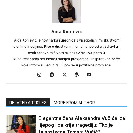
Aida Konjevic
Aida Konjević je novinarka i urednica s višegodišnjim iskustvom
u online medijima. Piše o društvenim temama, porodici, zdravlju i
svakodnevnim životnim izazovima. Na portalu
kuhajtesanama.net nastoji donijeti provjerene i inspirativne priče
koje informišu, educiraju i pokreću pozitivne promjene.
RELATED ARTICLES
MORE FROM AUTHOR
Elegantna žena Aleksandra Vučića iza
lijepog lica krije tragediju: Tko je
tajanstvena Tamara Vučić?