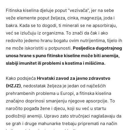
Fitinska kiselina djeluje poput “vezivača”, jer na sebe
veže elemente poput željeza, cinka, magnezija, joda i
bakra. Kada se to dogodi, ti minerali se ne apsorbiraju,
već se izlučuju iz organizma. To znači da čak i ako
redovito jedemo hranu bogatu ovim nutrijentima, tijelo ih
ne može iskoristiti u potpunosti.
Posljedica dugotrajnog
unosa hrane s puno fitinske kiseline može biti anemija,
slabiji imunitet ili problemi s kostima i mišićima.
Kako podsjeća
Hrvatski zavod za javno zdravstvo
(HZJZ)
, nedostatak željeza je jedan od najčešćih
prehrambenih problema u Europi, a fitinska kiselina
značajno doprinosi smanjenju njegove apsorpcije. To
naročito pogađa žene i djecu, koji su već u startu
podložniji anemiji. Upravo zato stručnjaci naglašavaju da
se grah i druge mahunarke trebaju pripremati na način