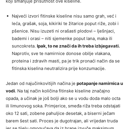
koji smanjuje prisutnost ove kiseline.
Najveći izvori fitinske kiseline nisu samo grah, već i
leća, grašak, soja, kikiriki te žitarice poput riže, zobi i
pšenice. Nisu izuzeti ni orašasti plodovi – lješnjaci,
bademi i orasi – niti sjemenke poput lana, maka ili
suncokreta.
Ipak, to ne znači da ih treba izbjegavati.
Naprotiv, sve te namirnice donose obilje vlakana,
proteina i zdravih masti, pa je trik pronaći način da se
fitinska kiselina neutralizira prije konzumacije.
Jedan od najučinkovitijih načina je
potapanje namirnica u
vodi
. Na taj način količina fitinske kiseline značajno
opada, a učinak je još bolji ako se u vodu doda malo octa
ili limunovog soka. Primjerice, smeđa riža treba odstajati
oko 12 sati, zobene pahuljice desetak, a biserni ječam
barem šest sati. Proces je dugotrajan, ali vrijedan truda
jer se tijelu omogućava da iz hrane izvuče maksimum.