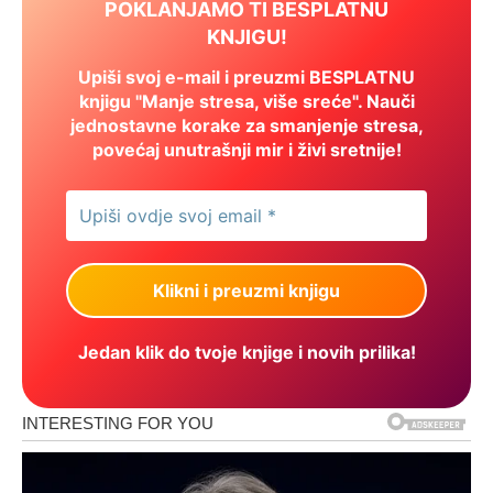
POKLANJAMO TI BESPLATNU
KNJIGU!
Upiši svoj e-mail i preuzmi BESPLATNU
knjigu "Manje stresa, više sreće". Nauči
jednostavne korake za smanjenje stresa,
povećaj unutrašnji mir i živi sretnije!
Jedan klik do tvoje knjige i novih prilika!