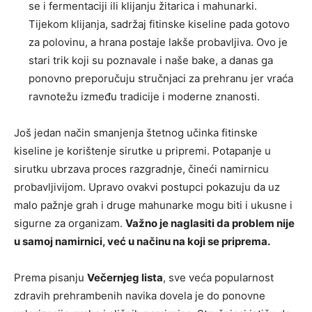
se i fermentaciji ili klijanju žitarica i mahunarki.
Tijekom klijanja, sadržaj fitinske kiseline pada gotovo
za polovinu, a hrana postaje lakše probavljiva. Ovo je
stari trik koji su poznavale i naše bake, a danas ga
ponovno preporučuju stručnjaci za prehranu jer vraća
ravnotežu između tradicije i moderne znanosti.
Još jedan način smanjenja štetnog učinka fitinske
kiseline je korištenje sirutke u pripremi. Potapanje u
sirutku ubrzava proces razgradnje, čineći namirnicu
probavljivijom. Upravo ovakvi postupci pokazuju da uz
malo pažnje grah i druge mahunarke mogu biti i ukusne i
sigurne za organizam.
Važno je naglasiti da problem nije
u samoj namirnici, već u načinu na koji se priprema.
Prema pisanju
Večernjeg lista
, sve veća popularnost
zdravih prehrambenih navika dovela je do ponovne