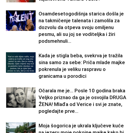
Osamdesetogodišnja starica došla je
na takmičenje talenata i zamolila za
dozvolu da otpeva svoju omiljenu
pesmu, ali su joj se voditeljka i žiri
podsmehnuli...
Kada je stigla beba, svekrva je tražila
sina samo za sebe: Priča mlade majke
pokrenula je veliku raspravu o
granicama u porodici
Očarala me je… Posle 10 godina braka
Veljko priznao da ga je osvojila DRUGA
ŽENA! Mlađa od Verice i svi je znate,
pogledajte prve...
Moja šogorica je ukrala ključeve kuće
na jezeru moje pokojne majke kako bi