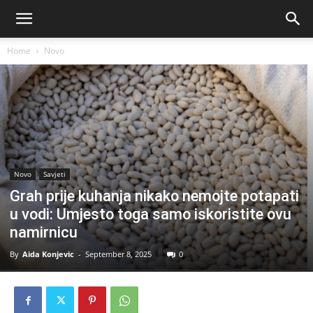
Home
Novo
Novo
Savjeti
Grah prije kuhanja nikako nemojte potapati
u vodi: Umjesto toga samo iskoristite ovu
namirnicu
By
Aida Konjevic
-
September 8, 2025
0