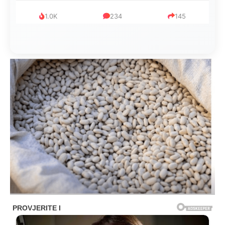
1.0K
234
145