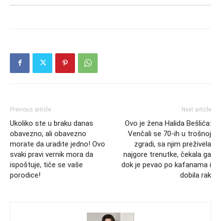
Previous article
Next article
Ukoliko ste u braku danas
Ovo je žena Halida Bešlića:
obavezno, ali obavezno
Venčali se 70-ih u trošnoj
morate da uradite jedno! Ovo
zgradi, sa njim preživela
svaki pravi vernik mora da
najgore trenutke, čekala ga
ispoštuje, tiče se vaše
dok je pevao po kafanama i
porodice!
dobila rak