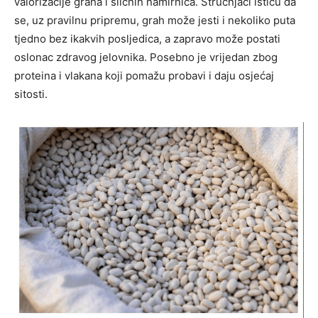
valorizacije graha i sličnih namirnica. Stručnjaci ističu da
se, uz pravilnu pripremu, grah može jesti i nekoliko puta
tjedno bez ikakvih posljedica, a zapravo može postati
oslonac zdravog jelovnika. Posebno je vrijedan zbog
proteina i vlakana koji pomažu probavi i daju osjećaj
sitosti.