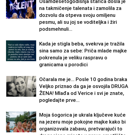
Osamdesetogodišnja starica došla je
na takmičenje talenata i zamolila za
dozvolu da otpeva svoju omiljenu
pesmu, ali su joj se voditeljka i žiri
podsmehnuli...
Kada je stigla beba, svekrva je tražila
sina samo za sebe: Priča mlade majke
pokrenula je veliku raspravu o
granicama u porodici
Očarala me je… Posle 10 godina braka
Veljko priznao da ga je osvojila DRUGA
ŽENA! Mlađa od Verice i svi je znate,
pogledajte prve...
Moja šogorica je ukrala ključeve kuće
na jezeru moje pokojne majke kako bi
organizovala zabavu, pretvarajući to