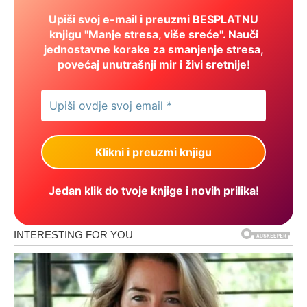
Upiši svoj e-mail i preuzmi BESPLATNU
knjigu "Manje stresa, više sreće". Nauči
jednostavne korake za smanjenje stresa,
povećaj unutrašnji mir i živi sretnije!
Jedan klik do tvoje knjige i novih prilika!