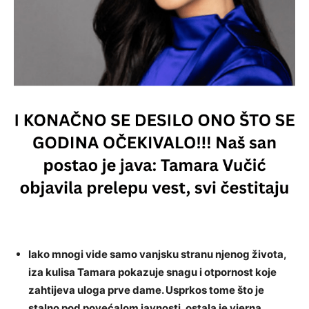
Iako mnogi vide samo vanjsku stranu njenog života,
iza kulisa Tamara pokazuje snagu i otpornost koje
zahtijeva uloga prve dame. Usprkos tome što je
stalno pod povećalom javnosti, ostala je vjerna