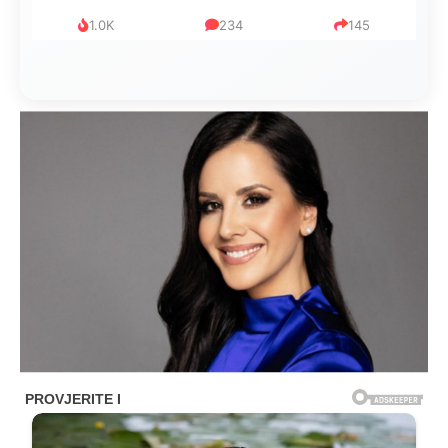
1.0K
234
145