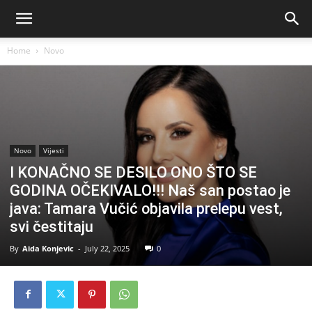
Home
Novo
Novo
Vijesti
I KONAČNO SE DESILO ONO ŠTO SE
GODINA OČEKIVALO!!! Naš san postao je
java: Tamara Vučić objavila prelepu vest,
svi čestitaju
By
Aida Konjevic
-
July 22, 2025
0