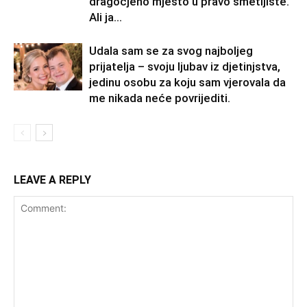
dragocjeno mjesto u pravo smetljište.
Ali ja...
Udala sam se za svog najboljeg
prijatelja – svoju ljubav iz djetinjstva,
jedinu osobu za koju sam vjerovala da
me nikada neće povrijediti.
LEAVE A REPLY