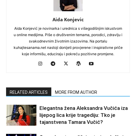
Aida Konjevic
Aida Konjević je novinarka i urednica s višegodišnjim iskustvom
u online medijima. Piše o društvenim temama, porodici, zdravlju i
svakodnevnim životnim izazovima. Na portalu
kuhajtesanama.net nastoji donijeti provjerene i inspirativne priče
koje informišu, educiraju i pokreću pozitivne promjene.
RELATED ARTICLES
MORE FROM AUTHOR
Elegantna žena Aleksandra Vučića iza
lijepog lica krije tragediju: Tko je
tajanstvena Tamara Vučić?