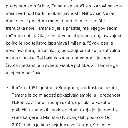
predsjednikom Srbije, Tamara se suočila s izazovima koje
nosi život pod budnim okom javnosti. Njihov sin Vukan
donio im je posebnu radost i nerijetko je središte
trenutaka koje Tamara dijeli s pratiteljima. Njegov sedmi
rođendan obilježila je emotivnim objavama, naglašavajući
koliko je roditeljstvo ispunjava i mijenja. “Svaki dan je
nova avantura,” napisala je, pokazujući koliko je zahvalna
na ulozi majke. Taj balans između privatnog i javnog
života rijetkost je u svijetu visoke politike, ali Tamara ga
uspješno održava.
Rođena 1981. godine u Beogradu, a odrasla u Loznici,
Tamara je od mladosti pokazivala ambiciju i predanost.
Nakon završene srednje škole, upisala je Fakultet
političkih znanosti i stekla diplomu koja joj je otvorila
vrata karijere u Ministarstvu vanjskih poslova. Od
2010. radila je kao savjetnica za Europu, što joj je