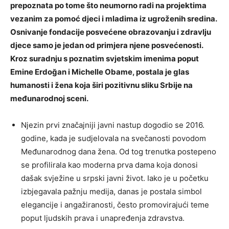
prepoznata po tome što neumorno radi na projektima
vezanim za pomoć djeci i mladima iz ugroženih sredina.
Osnivanje fondacije posvećene obrazovanju i zdravlju
djece samo je jedan od primjera njene posvećenosti.
Kroz suradnju s poznatim svjetskim imenima poput
Emine Erdoğan i Michelle Obame, postala je glas
humanosti i žena koja širi pozitivnu sliku Srbije na
međunarodnoj sceni.
Njezin prvi značajniji javni nastup dogodio se 2016.
godine, kada je sudjelovala na svečanosti povodom
Međunarodnog dana žena. Od tog trenutka postepeno
se profilirala kao moderna prva dama koja donosi
dašak svježine u srpski javni život. Iako je u početku
izbjegavala pažnju medija, danas je postala simbol
elegancije i angažiranosti, često promovirajući teme
poput ljudskih prava i unapređenja zdravstva.