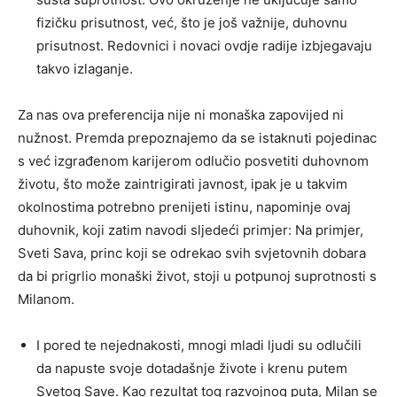
fizičku prisutnost, već, što je još važnije, duhovnu
prisutnost. Redovnici i novaci ovdje radije izbjegavaju
takvo izlaganje.
Za nas ova preferencija nije ni monaška zapovijed ni
nužnost. Premda prepoznajemo da se istaknuti pojedinac
s već izgrađenom karijerom odlučio posvetiti duhovnom
životu, što može zaintrigirati javnost, ipak je u takvim
okolnostima potrebno prenijeti istinu, napominje ovaj
duhovnik, koji zatim navodi sljedeći primjer: Na primjer,
Sveti Sava, princ koji se odrekao svih svjetovnih dobara
da bi prigrlio monaški život, stoji u potpunoj suprotnosti s
Milanom.
I pored te nejednakosti, mnogi mladi ljudi su odlučili
da napuste svoje dotadašnje živote i krenu putem
Svetog Save. Kao rezultat tog razvojnog puta, Milan se