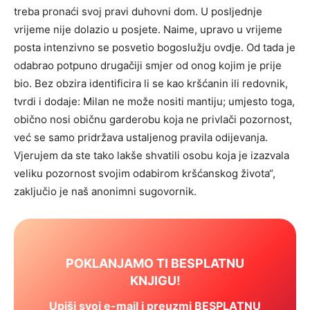
treba pronaći svoj pravi duhovni dom. U posljednje
vrijeme nije dolazio u posjete. Naime, upravo u vrijeme
posta intenzivno se posvetio bogoslužju ovdje. Od tada je
odabrao potpuno drugačiji smjer od onog kojim je prije
bio. Bez obzira identificira li se kao kršćanin ili redovnik,
tvrdi i dodaje: Milan ne može nositi mantiju; umjesto toga,
obično nosi običnu garderobu koja ne privlači pozornost,
već se samo pridržava ustaljenog pravila odijevanja.
Vjerujem da ste tako lakše shvatili osobu koja je izazvala
veliku pozornost svojim odabirom kršćanskog života“,
zaključio je naš anonimni sugovornik.
POKLANJAMO TI BESPLATNU
KNJIGU!
Upiši svoj e-mail i preuzmi BESPLATNU