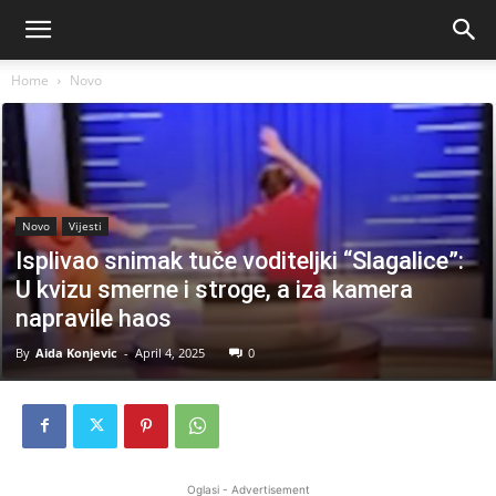
Home
Novo
Novo
Vijesti
Isplivao snimak tuče voditeljki “Slagalice”:
U kvizu smerne i stroge, a iza kamera
napravile haos
By
Aida Konjevic
-
April 4, 2025
0
Oglasi - Advertisement