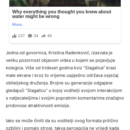
Jedna od govornica, Kristina Radenković, izazvala je
veliku pozornost objavom videa u kojem se pojavljuje
kolegica. Više od trideset godina kviz “Slagalica” krasi
male ekrane i kroz to vrijeme uspješno održava osjećaj
obiteljskog druženja. Brojne su generacije odgajane
gledajući “Slagalicu” u kojoj voditelji svojom interakcijom
s natjecateljima i svojim popratnim komentarima značajno
pridonose atraktivnosti emisije.
Iako se može činiti da su voditelji ovog formata prilično
ozbiljni i pomalo strogi, takva percepcija ne vrijedi kada