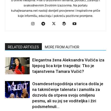
u online medijima. Piše o društvenim temama, porodici, zdravlju i
svakodnevnim životnim izazovima. Na portalu
kuhajtesanama.net nastoji donijeti provjerene i inspirativne priče
koje informišu, educiraju i pokreću pozitivne promjene.
RELATED ARTICLES
MORE FROM AUTHOR
Elegantna žena Aleksandra Vučića iza
lijepog lica krije tragediju: Tko je
tajanstvena Tamara Vučić?
Osamdesetogodišnja starica došla je
na takmičenje talenata i zamolila za
dozvolu da otpeva svoju omiljenu
pesmu, ali su joj se voditeljka i žiri
podsmehnuli...