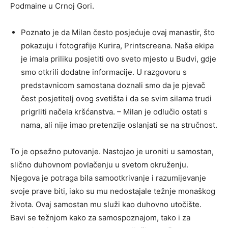
Podmaine u Crnoj Gori.
Poznato je da Milan često posjećuje ovaj manastir, što
pokazuju i fotografije Kurira, Printscreena. Naša ekipa
je imala priliku posjetiti ovo sveto mjesto u Budvi, gdje
smo otkrili dodatne informacije. U razgovoru s
predstavnicom samostana doznali smo da je pjevač
čest posjetitelj ovog svetišta i da se svim silama trudi
prigrliti načela kršćanstva. – Milan je odlučio ostati s
nama, ali nije imao pretenzije oslanjati se na stručnost.
To je opsežno putovanje. Nastojao je uroniti u samostan,
slično duhovnom povlačenju u svetom okruženju.
Njegova je potraga bila samootkrivanje i razumijevanje
svoje prave biti, iako su mu nedostajale težnje monaškog
života. Ovaj samostan mu služi kao duhovno utočište.
Bavi se težnjom kako za samospoznajom, tako i za