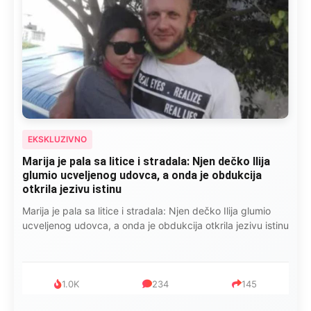
EKSKLUZIVNO
Marija je pala sa litice i stradala: Njen dečko Ilija
glumio ucveljenog udovca, a onda je obdukcija
otkrila jezivu istinu
Marija je pala sa litice i stradala: Njen dečko Ilija glumio
ucveljenog udovca, a onda je obdukcija otkrila jezivu istinu
1.0K
234
145