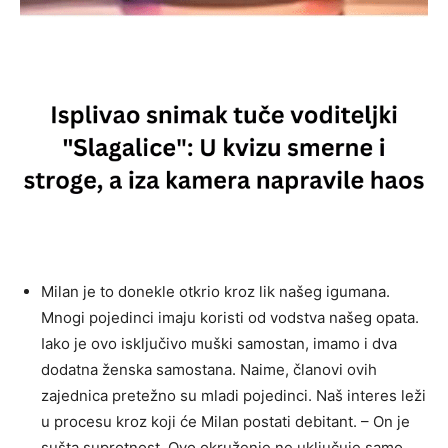
Milan je to donekle otkrio kroz lik našeg igumana.
Mnogi pojedinci imaju koristi od vodstva našeg opata.
Iako je ovo isključivo muški samostan, imamo i dva
dodatna ženska samostana. Naime, članovi ovih
zajednica pretežno su mladi pojedinci. Naš interes leži
u procesu kroz koji će Milan postati debitant. – On je
sušta suprotnost. Ovo okruženje ne uključuje samo