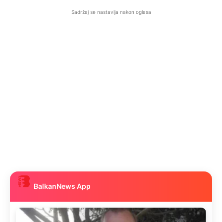
Sadržaj se nastavlja nakon oglasa
BalkanNews App