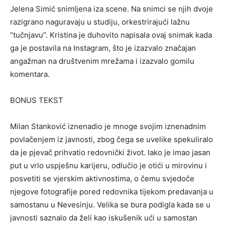
Jelena Simić snimljena iza scene. Na snimci se njih dvoje
razigrano naguravaju u studiju, orkestrirajući lažnu
“tučnjavu”. Kristina je duhovito napisala ovaj snimak kada
ga je postavila na Instagram, što je izazvalo značajan
angažman na društvenim mrežama i izazvalo gomilu
komentara.
BONUS TEKST
Milan Stanković iznenadio je mnoge svojim iznenadnim
povlačenjem iz javnosti, zbog čega se uvelike spekuliralo
da je pjevač prihvatio redovnički život. Iako je imao jasan
put u vrlo uspješnu karijeru, odlučio je otići u mirovinu i
posvetiti se vjerskim aktivnostima, o čemu svjedoče
njegove fotografije pored redovnika tijekom predavanja u
samostanu u Nevesinju. Velika se bura podigla kada se u
javnosti saznalo da želi kao iskušenik ući u samostan