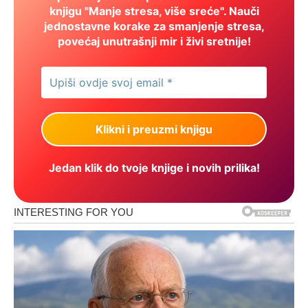
knjigu "Manje stresa, više sreće". Nauči
jednostavne korake za smanjenje stresa,
povećaj unutrašnji mir i živi sretnije!
Jedan klik do tvoje knjige i novih prilika!